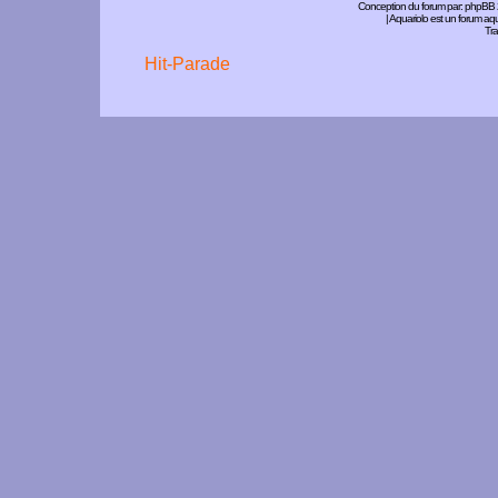
Conception du forum par:
phpBB
| Aquariolo est un forum a
Tra