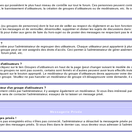
es qui possèdent le plus haut niveau de contrôle sur tout le forum. Ces personnes peuvent contrô
, le bannissement d'utilisateurs, la création de groupes d'utilisateurs ou de modérateurs, etc. Ils
ou groupes de personnes) dont le but est de veiller au respect du règlement et au bon fonctionn
r les messages et de verrouiller, déverrouiller, supprimer et diviser les sujets de discussions dans
là pour éviter aux gens de faire du
hors-sujet
ou de poster des messages ne respectant pas le r
 ?
ière pour l'administrateur de regrouper des utilisateurs. Chaque utilisateur peut appartenir à plus
groupe peut se voir assignés des droits d'accès. Ceci permet à l'administrateur de gérer aisémen
forum privé, etc.
d'utilisateurs ?
cliquez sur le lien
Groupes d'utilisateurs
en haut de la page (peut changer suivant le modèle de d
 les groupes ne sont pas
ouverts
, certains sont
fermés
et d'autres peuvent avoir leurs effectifs invi
iquant sur le bouton approprié. Le modérateur du groupe d'utilisateurs devra approuver votre de
le groupe. Veuillez ne pas harceler un modérateur de groupe s'il désapprouvre votre demande, il a
eur d'un groupe d'utilisateurs ?
llement créés par l'administrateur, il y assigne également un modérateur. Si vous êtes intéressé pa
ire sera de contacter l'administrateur, essayez de lui laisser un message privé.
Messagerie Privée
es privés !
êtes pas enregistrés et/ou n'êtes pas connecté, l'administrateur a désactivé la messagerie privée po
yer des messages privés. Si vous êtes dans le dernier cas, vous devriez vous adresser à l'adminis