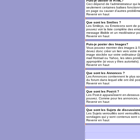
Puis-je utiliser le HTML?
Ceci dépend de l'administrateur qui l
seulement certaines balises fonctio
en page ou causer d'autres problèmes
Revenir en haut
Que sont les Smilies ?
Les Smileys, ou Emoticons sont de petit
pouvez voir la liste complète des emo
message illisible et un modérateur po
Revenir en haut
Puis-je poster des Images?
Vous pouvez montrer des images à l'i
devez donc créer un lien vers votre 
image stockée sur votre ordinateur (à
mail Hotmail ou Yahoo, les sites prot
appropriée (si vous y êtes autorisés).
Revenir en haut
Que sont les Annonces ?
Les Annonces contiennent le plus so
du forum dans lequel elle ont été po
Revenir en haut
Que sont les Post-it ?
Les Post-it apparaîssent en-dessous 
pouvez. Comme pour les annonces, c'e
Revenir en haut
Que sont les Sujets de discussions
Les Sujets verrouillés sont verrouillé
sondages qui y sont contenus sont ce
Revenir en haut