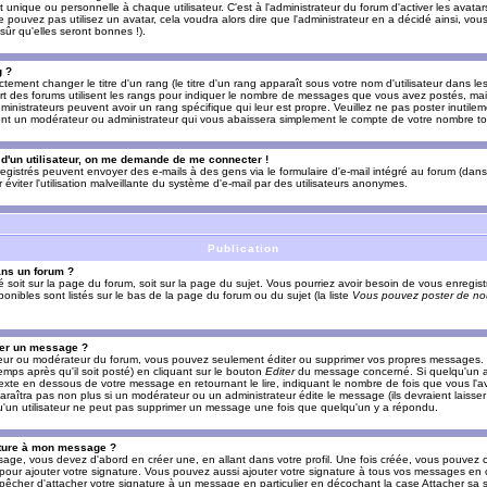
nique ou personnelle à chaque utilisateur. C'est à l'administrateur du forum d'activer les avatars
e pouvez pas utilisez un avatar, cela voudra alors dire que l'administrateur en a décidé ainsi, vou
ûr qu'elles seront bonnes !).
g ?
ement changer le titre d'un rang (le titre d'un rang apparaît sous votre nom d'utilisateur dans le
upart des forums utilisent les rangs pour indiquer le nombre de messages que vous avez postés, mais
dministrateurs peuvent avoir un rang spécifique qui leur est propre. Veuillez ne pas poster inutilem
nt un modérateur ou administrateur qui vous abaissera simplement le compte de votre nombre t
l d'un utilisateur, on me demande de me connecter !
registrés peuvent envoyer des e-mails à des gens via le formulaire d'e-mail intégré au forum (dans 
r éviter l'utilisation malveillante du système d'e-mail par des utilisateurs anonymes.
Publication
ans un forum ?
ié soit sur la page du forum, soit sur la page du sujet. Vous pourriez avoir besoin de vous enregis
onibles sont listés sur le bas de la page du forum ou du sujet (la liste
Vous pouvez poster de nou
mer un message ?
teur ou modérateur du forum, vous pouvez seulement éditer ou supprimer vos propres messages
emps après qu'il soit posté) en cliquant sur le bouton
Editer
du message concerné. Si quelqu'un a
xte en dessous de votre message en retournant le lire, indiquant le nombre de fois que vous l'ave
araîtra pas non plus si un modérateur ou un administrateur édite le message (ils devraient laisse
 qu'un utilisateur ne peut pas supprimer un message une fois que quelqu'un y a répondu.
ature à mon message ?
age, vous devez d'abord en créer une, en allant dans votre profil. Une fois créée, vous pouvez 
pour ajouter votre signature. Vous pouvez aussi ajouter votre signature à tous vos messages en
mpêcher d'attacher votre signature à un message en particulier en décochant la case Attacher sa s