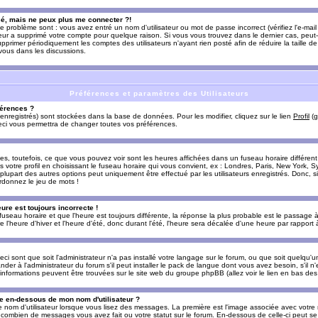
sé, mais ne peux plus me connecter ?!
e problème sont : vous avez entré un nom d'utilisateur ou mot de passe incorrect (vérifiez l'e-ma
teur a supprimé votre compte pour quelque raison. Si vous vous trouvez dans le dernier cas, peut-
supprimer périodiquement les comptes des utilisateurs n'ayant rien posté afin de réduire la taille
-vous dans les discussions.
Préférences et paramètres des Utilisateurs
érences ?
enregistrés) sont stockées dans la base de données. Pour les modifier, cliquez sur le lien
Profil
(g
Ceci vous permettra de changer toutes vos préférences.
s, toutefois, ce que vous pouvez voir sont les heures affichées dans un fuseau horaire différent d
votre profil en choisissant le fuseau horaire qui vous convient, ex : Londres, Paris, New York, Sy
lupart des autres options peut uniquement être effectué par les utilisateurs enregistrés. Donc, si 
rdonnez le jeu de mots !
eure est toujours incorrecte !
 fuseau horaire et que l'heure est toujours différente, la réponse la plus probable est le passage à
'heure d'hiver et l'heure d'été, donc durant l'été, l'heure sera décalée d'une heure par rapport à 
eci sont que soit l'administrateur n'a pas installé votre langage sur le forum, ou que soit quelqu'
r à l'administrateur du forum s'il peut installer le pack de langue dont vous avez besoin, s'il n'
'informations peuvent être trouvées sur le site web du groupe phpBB (allez voir le lien en bas de
 en-dessous de mon nom d'utilisateur ?
e nom d'utilisateur lorsque vous lisez des messages. La première est l'image associée avec votre
t combien de messages vous avez fait ou votre statut sur le forum. En-dessous de celle-ci peut s