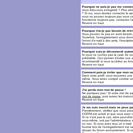
Pourquoi ne puis-je pas me connec
Vous êtes-vous enregistré ? Plus sér
? Si oui, vous devriez contacter le w
vous ne pouvez toujours pas vous conn
fonctionne toujours pas, contactez l'a
Revenir en haut
Pourquoi n'ai-je pas besoin de m'en
Vous pouvez ne pas en avoir besoin, 
Toutefois, l'enregistrement vous donn
l'envoi d'e-mail à des amis, l'inscrip
Revenir en haut
Pourquoi suis-je déconnecté auto
Si vous ne cochez pas la case
Se co
préétablie. Ceci permet d'éviter une 
recommandé si vous accédez au forum e
Revenir en haut
Comment puis-je éviter que mon nom 
Dans votre profil, vous trouverez un
même. Vous serez compté comme un uti
Revenir en haut
J'ai perdu mon mot de passe !
Ne paniquez pas ! Si votre mot de pass
mot de passe
, puis suivez les instr
Revenir en haut
Je me suis inscrit mais ne peux p
Premièrement, vérifiez que vous avez e
COPPA est activé et que vous avez cl
Si ce n'est pas le cas, alors peut-êt
vous-même, soit par l'administrateur
ou non. Si vous avez reçu un e-mail, s
fournie lors de l'enregistrement est va
abuser du forum anonymement. Si vous