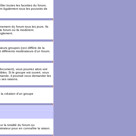
ler toutes les facettes du forum,
 ont également tous les pouvoirs de
ement du forum tous les jours. Ils
 le forum où ils modèrent.
èglement.
ieurs groupes (ceci diffère de la
t différents modérateurs d'un forum,
ocument), vous pourrez alors voir
sibles. Si le groupe est ouvert, vous
mande, il pourrait vous demander les
 ses raisons.
r la création d'un groupe
ur la totalité du forum ou
trateur pour en connaître la raison.