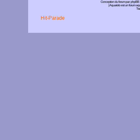
Conception du forum par:
phpBB
| Aquariolo est un forum a
Tra