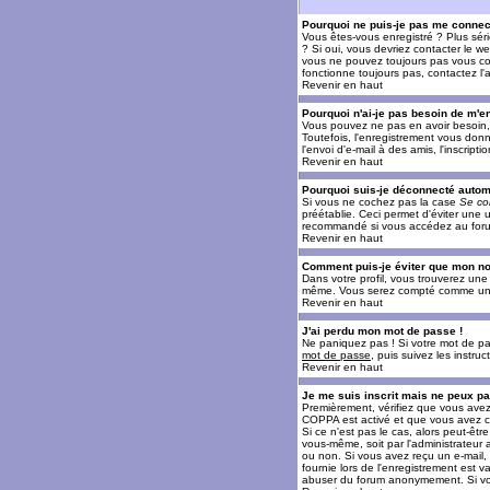
Pourquoi ne puis-je pas me connec
Vous êtes-vous enregistré ? Plus sér
? Si oui, vous devriez contacter le w
vous ne pouvez toujours pas vous conn
fonctionne toujours pas, contactez l'a
Revenir en haut
Pourquoi n'ai-je pas besoin de m'en
Vous pouvez ne pas en avoir besoin, 
Toutefois, l'enregistrement vous donn
l'envoi d'e-mail à des amis, l'inscrip
Revenir en haut
Pourquoi suis-je déconnecté auto
Si vous ne cochez pas la case
Se co
préétablie. Ceci permet d'éviter une 
recommandé si vous accédez au forum e
Revenir en haut
Comment puis-je éviter que mon nom 
Dans votre profil, vous trouverez un
même. Vous serez compté comme un uti
Revenir en haut
J'ai perdu mon mot de passe !
Ne paniquez pas ! Si votre mot de pass
mot de passe
, puis suivez les instr
Revenir en haut
Je me suis inscrit mais ne peux p
Premièrement, vérifiez que vous avez e
COPPA est activé et que vous avez cl
Si ce n'est pas le cas, alors peut-êt
vous-même, soit par l'administrateur
ou non. Si vous avez reçu un e-mail, s
fournie lors de l'enregistrement est va
abuser du forum anonymement. Si vous