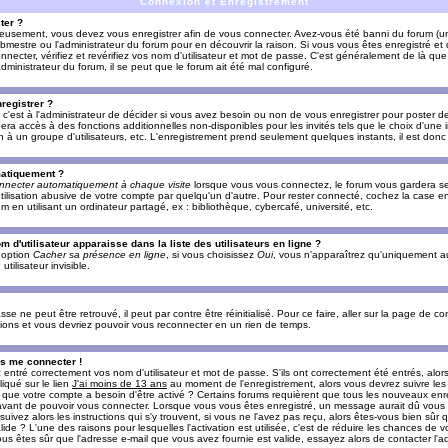
Connexion et Enregistrement
ter ?
ieusement, vous devez vous enregistrer afin de vous connecter. Avez-vous été banni du forum (un 
ebmestre ou l'administrateur du forum pour en découvrir la raison. Si vous vous êtes enregistré e
ecter, vérifiez et revérifiez vos nom d'utilisateur et mot de passe. C'est généralement de là que 
dministrateur du forum, il se peut que le forum ait été mal configuré.
registrer ?
c'est à l'administrateur de décider si vous avez besoin ou non de vous enregistrer pour poster d
era accès à des fonctions additionnelles non-disponibles pour les invités tels que le choix d'une
tion à un groupe d'utilisateurs, etc. L'enregistrement prend seulement quelques instants, il est do
matiquement ?
nnecter automatiquement à chaque visite
lorsque vous vous connectez, le forum vous gardera s
utilisation abusive de votre compte par quelqu'un d'autre. Pour rester connecté, cochez la case e
n utilisant un ordinateur partagé, ex : bibliothèque, cybercafé, université, etc.
d'utilisateur apparaisse dans la liste des utilisateurs en ligne ?
e option
Cacher sa présence en ligne
, si vous choisissez
Oui
, vous n'apparaîtrez qu'uniquement a
lisateur invisible.
e ne peut être retrouvé, il peut par contre être réinitialisé. Pour ce faire, aller sur la page de c
uctions et vous devriez pouvoir vous reconnecter en un rien de temps.
as me connecter !
ntré correctement vos nom d'utilisateur et mot de passe. S'ils ont correctement été entrés, alors i
iqué sur le lien
J'ai moins de 13 ans
au moment de l'enregistrement, alors vous devrez suivre les
re que votre compte a besoin d'être activé ? Certains forums requièrent que tous les nouveaux enre
 avant de pouvoir vous connecter. Lorsque vous vous êtes enregistré, un message aurait dû vous ap
uivez alors les instructions qui s'y trouvent, si vous ne l'avez pas reçu, alors êtes-vous bien sûr
lide ? L'une des raisons pour lesquelles l'activation est utilisée, c'est de réduire les chances de v
 êtes sûr que l'adresse e-mail que vous avez fournie est valide, essayez alors de contacter l'ad