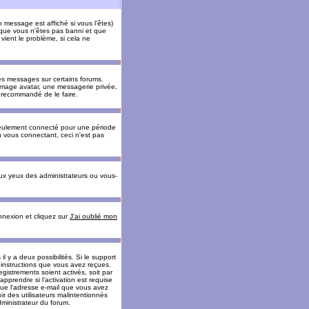
message est affiché si vous l'êtes)
t que vous n'êtes pas banni et que
vient le problème, si cela ne
es messages sur certains forums.
 image avatar, une messagerie privée,
nc recommandé de le faire.
eulement connecté pour une période
n vous connectant, ceci n'est pas
ux yeux des administrateurs ou vous-
onnexion et cliquez sur
J'ai oublié mon
l y a deux possibilités. Si le support
 instructions que vous avez reçues.
gistrements soient activés, soit par
prendre si l'activation est requise
 que l'adresse e-mail que vous avez
oir des utilisateurs malintentionnés
ministrateur du forum.