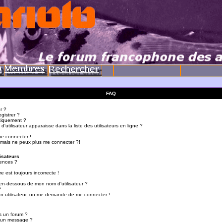
FAQ
r ?
gistrer ?
tiquement ?
utilisateur apparaisse dans la liste des utilisateurs en ligne ?
me connecter !
 mais ne peux plus me connecter ?!
isateurs
ences ?
e est toujours incorrecte !
en-dessous de mon nom d'utilisateur ?
?
d'un utilisateur, on me demande de me connecter !
s un forum ?
r un message ?