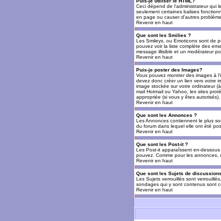
Puis-je utiliser le HTML?
Ceci dépend de l'administrateur qui l
seulement certaines balises fonctio
en page ou causer d'autres problèmes
Revenir en haut
Que sont les Smilies ?
Les Smileys, ou Emoticons sont de petit
pouvez voir la liste complète des emo
message illisible et un modérateur po
Revenir en haut
Puis-je poster des Images?
Vous pouvez montrer des images à l'i
devez donc créer un lien vers votre 
image stockée sur votre ordinateur (à
mail Hotmail ou Yahoo, les sites prot
appropriée (si vous y êtes autorisés).
Revenir en haut
Que sont les Annonces ?
Les Annonces contiennent le plus so
du forum dans lequel elle ont été po
Revenir en haut
Que sont les Post-it ?
Les Post-it apparaîssent en-dessous 
pouvez. Comme pour les annonces, c'e
Revenir en haut
Que sont les Sujets de discussions
Les Sujets verrouillés sont verrouillé
sondages qui y sont contenus sont ce
Revenir en haut