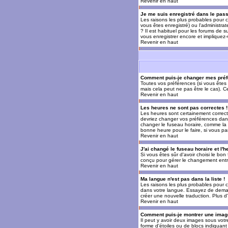
Revenir en haut
Je me suis enregistré dans le pas
Les raisons les plus probables pour c
vous êtes enregistré) ou l'administra
? Il est habituel pour les forums de 
vous enregistrer encore et impliquez
Revenir en haut
Comment puis-je changer mes préf
Toutes vos préférences (si vous êtes 
mais cela peut ne pas être le cas). 
Revenir en haut
Les heures ne sont pas correctes !
Les heures sont certainement correcte
devriez changer vos préférences dans 
changer le fuseau horaire, comme la p
bonne heure pour le faire, si vous pa
Revenir en haut
J'ai changé le fuseau horaire et l'h
Si vous êtes sûr d'avoir choisi le bon
conçu pour gérer le changement entre l
Revenir en haut
Ma langue n'est pas dans la liste !
Les raisons les plus probables pour c
dans votre langue. Essayez de demande
créer une nouvelle traduction. Plus d
Revenir en haut
Comment puis-je montrer une image
Il peut y avoir deux images sous votr
forme d'étoiles ou de blocs indiquan