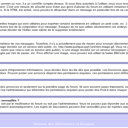
e permet ou non, il a un contrôle complet dessus. Si vous êtes autorisés à l'utiliser, vous vous 
nnent. C'est une mesure de
sécurité
pour éviter aux gens d'abuser du forum en utilisant certaines b
. Si le HTML est activé, vous pouvez le désactiver dans un message en particulier lors de sa co
es images qui sont utilisées pour exprimer certains sentiments en utilisant un petit code, ex: :) sig
ticons lors de la composition d'un message. Essayez de ne pas utiliser abusivement ces smileys, 
urrait décider de l'éditer voire même de le supprimer entièrement.
ntérieur de vos messages. Toutefois, il n'y a actuellement pas de moyen pour envoyer directeme
image stockée sur un serveur web public, ex: http://www.quelque-part.net/mon-image.gif. Vous ne 
 moins que celui-ci soit un serveur web public), ni une image stockée sur un serveur nécessitant un
égés par mot de passe, etc. Pour afficher une image, vous pouvez soit utiliser la balise BBCode [
uvent d'importantes informations, vous devriez donc les lire dès que possible. Les Annonces a
stées. Pouvoir poster une annonce dépend des permissions requises, ces permissions sont définies
des annonces et seulement sur la première page du forum. Ils sont souvent assez importants, vo
st l'administrateur qui détermine les permissions requises pour poster des Post-it dans chaque 
 verrouillés ?
s, soit par le modérateur du forum ou soit par l'administrateur. Vous ne pouvez pas répondre aux su
ssent automatiquement. Les sujets de discussions peuvent être verrouillés pour de maintes rais
Niveaux des Utilisateurs et Groupes