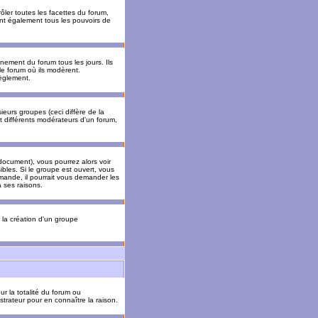
ler toutes les facettes du forum,
 ont également tous les pouvoirs de
ement du forum tous les jours. Ils
 le forum où ils modèrent.
èglement.
ieurs groupes (ceci diffère de la
t différents modérateurs d'un forum,
ocument), vous pourrez alors voir
sibles. Si le groupe est ouvert, vous
mande, il pourrait vous demander les
 ses raisons.
r la création d'un groupe
ur la totalité du forum ou
trateur pour en connaître la raison.