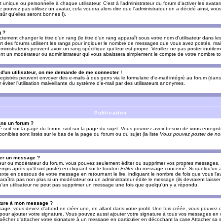
nique ou personnelle à chaque utilisateur. C'est à l'administrateur du forum d'activer les avatars
e pouvez pas utilisez un avatar, cela voudra alors dire que l'administrateur en a décidé ainsi, vou
ûr qu'elles seront bonnes !).
g ?
ement changer le titre d'un rang (le titre d'un rang apparaît sous votre nom d'utilisateur dans le
upart des forums utilisent les rangs pour indiquer le nombre de messages que vous avez postés, mais
dministrateurs peuvent avoir un rang spécifique qui leur est propre. Veuillez ne pas poster inutilem
nt un modérateur ou administrateur qui vous abaissera simplement le compte de votre nombre t
l d'un utilisateur, on me demande de me connecter !
registrés peuvent envoyer des e-mails à des gens via le formulaire d'e-mail intégré au forum (dans 
r éviter l'utilisation malveillante du système d'e-mail par des utilisateurs anonymes.
Publication
ans un forum ?
ié soit sur la page du forum, soit sur la page du sujet. Vous pourriez avoir besoin de vous enregis
onibles sont listés sur le bas de la page du forum ou du sujet (la liste
Vous pouvez poster de nou
mer un message ?
teur ou modérateur du forum, vous pouvez seulement éditer ou supprimer vos propres messages
emps après qu'il soit posté) en cliquant sur le bouton
Editer
du message concerné. Si quelqu'un a
xte en dessous de votre message en retournant le lire, indiquant le nombre de fois que vous l'ave
araîtra pas non plus si un modérateur ou un administrateur édite le message (ils devraient laisse
 qu'un utilisateur ne peut pas supprimer un message une fois que quelqu'un y a répondu.
ature à mon message ?
age, vous devez d'abord en créer une, en allant dans votre profil. Une fois créée, vous pouvez 
pour ajouter votre signature. Vous pouvez aussi ajouter votre signature à tous vos messages en
mpêcher d'attacher votre signature à un message en particulier en décochant la case Attacher sa s