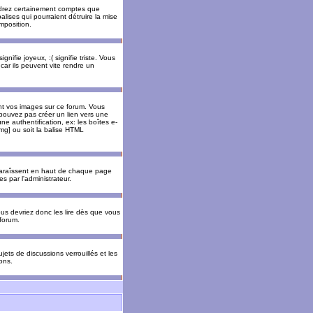
rendrez certainement comptes que
alises qui pourraient détruire la mise
mposition.
nifie joyeux, :( signifie triste. Vous
car ils peuvent vite rendre un
nt vos images sur ce forum. Vous
pouvez pas créer un lien vers une
e authentification, ex: les boîtes e-
img] ou soit la balise HTML
pparaîssent en haut de chaque page
 par l'administrateur.
us devriez donc les lire dès que vous
forum.
jets de discussions verrouillés et les
ons.