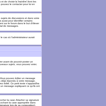
 et de choisir la manière dont les
s pouvez le contacter pour lui en
s sujets de discussions et dans votre
 aussi pour identifier certains
ent sur le forum dans le but d'élever
otal de messages.
le cas où l'administrateur aurait
trer avant de pouvoir poster un
veaux sujets, vous pouvez voter,
. Vous pouvez éditer un message
 déjà répondu à votre message,
z édité. Ce petit texte n'apparaîtra
r un message expliquant ce qu'ils ont
cocher la case
Attacher sa signature
 cochant la case appropriée dans
ignature lors de sa composition).