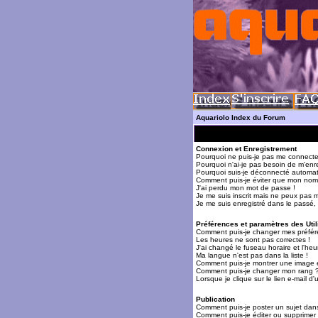
Aquariolo Index du Forum
Connexion et Enregistrement
Pourquoi ne puis-je pas me connecte
Pourquoi n'ai-je pas besoin de m'enre
Pourquoi suis-je déconnecté automa
Comment puis-je éviter que mon nom d'
J'ai perdu mon mot de passe !
Je me suis inscrit mais ne peux pas 
Je me suis enregistré dans le passé,
Préférences et paramètres des Util
Comment puis-je changer mes préfér
Les heures ne sont pas correctes !
J'ai changé le fuseau horaire et l'heur
Ma langue n'est pas dans la liste !
Comment puis-je montrer une image 
Comment puis-je changer mon rang 
Lorsque je clique sur le lien e-mail 
Publication
Comment puis-je poster un sujet dan
Comment puis-je éditer ou supprime