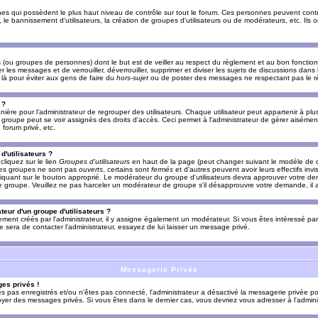
es qui possèdent le plus haut niveau de contrôle sur tout le forum. Ces personnes peuvent contrô
, le bannissement d'utilisateurs, la création de groupes d'utilisateurs ou de modérateurs, etc. Ils
ou groupes de personnes) dont le but est de veiller au respect du règlement et au bon fonctionn
r les messages et de verrouiller, déverrouiller, supprimer et diviser les sujets de discussions dans
là pour éviter aux gens de faire du
hors-sujet
ou de poster des messages ne respectant pas le r
 ?
ière pour l'administrateur de regrouper des utilisateurs. Chaque utilisateur peut appartenir à plus
groupe peut se voir assignés des droits d'accès. Ceci permet à l'administrateur de gérer aisémen
forum privé, etc.
d'utilisateurs ?
cliquez sur le lien
Groupes d'utilisateurs
en haut de la page (peut changer suivant le modèle de d
 les groupes ne sont pas
ouverts
, certains sont
fermés
et d'autres peuvent avoir leurs effectifs invi
iquant sur le bouton approprié. Le modérateur du groupe d'utilisateurs devra approuver votre de
le groupe. Veuillez ne pas harceler un modérateur de groupe s'il désapprouvre votre demande, il a
eur d'un groupe d'utilisateurs ?
llement créés par l'administrateur, il y assigne également un modérateur. Si vous êtes intéressé pa
ire sera de contacter l'administrateur, essayez de lui laisser un message privé.
Messagerie Privée
es privés !
êtes pas enregistrés et/ou n'êtes pas connecté, l'administrateur a désactivé la messagerie privée po
yer des messages privés. Si vous êtes dans le dernier cas, vous devriez vous adresser à l'adminis