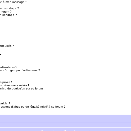
ure à mon message ?
r un sondage ?
n forum ?
un sondage ?
rrouillés ?
s
tilisateurs ?
r d'un groupe d'utilisateurs ?
 privés !
 privés non-désirés !
mming de quelqu'un sur ce forum !
onible ?
estions d'abus ou de légalité relatif à ce forum ?