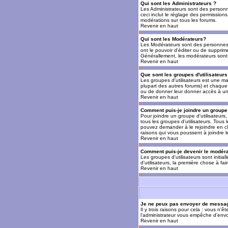
Qui sont les Administrateurs ?
Les Administrateurs sont des personn
ceci inclut le réglage des permissions
modérations sur tous les forums.
Revenir en haut
Qui sont les Modérateurs?
Les Modérateurs sont des personnes (
ont le pouvoir d'éditer ou de supprime
Générallement, les modérateurs sont 
Revenir en haut
Que sont les groupes d'utilisateurs
Les groupes d'utilisateurs est une man
plupart des autres forums) et chaque 
ou de donner leur donner accès à un 
Revenir en haut
Comment puis-je joindre un groupe 
Pour joindre un groupe d'utilisateurs, 
tous les groupes d'utilisateurs. Tous
pouvez demander à le rejoindre en cl
raisons qui vous poussent à joindre 
Revenir en haut
Comment puis-je devenir le modérat
Les groupes d'utilisateurs sont initia
d'utilisateurs, la première chose à fa
Revenir en haut
Je ne peux pas envoyer de messag
Il y trois raisons pour cela : vous n'
l'administrateur vous empêche d'envo
Revenir en haut