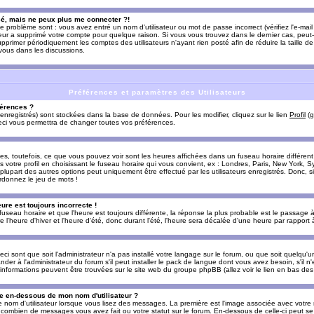
sé, mais ne peux plus me connecter ?!
e problème sont : vous avez entré un nom d'utilisateur ou mot de passe incorrect (vérifiez l'e-ma
teur a supprimé votre compte pour quelque raison. Si vous vous trouvez dans le dernier cas, peut-
supprimer périodiquement les comptes des utilisateurs n'ayant rien posté afin de réduire la taille
-vous dans les discussions.
Préférences et paramètres des Utilisateurs
érences ?
enregistrés) sont stockées dans la base de données. Pour les modifier, cliquez sur le lien
Profil
(g
Ceci vous permettra de changer toutes vos préférences.
s, toutefois, ce que vous pouvez voir sont les heures affichées dans un fuseau horaire différent d
votre profil en choisissant le fuseau horaire qui vous convient, ex : Londres, Paris, New York, Sy
lupart des autres options peut uniquement être effectué par les utilisateurs enregistrés. Donc, si 
rdonnez le jeu de mots !
eure est toujours incorrecte !
 fuseau horaire et que l'heure est toujours différente, la réponse la plus probable est le passage à
'heure d'hiver et l'heure d'été, donc durant l'été, l'heure sera décalée d'une heure par rapport à 
eci sont que soit l'administrateur n'a pas installé votre langage sur le forum, ou que soit quelqu'
r à l'administrateur du forum s'il peut installer le pack de langue dont vous avez besoin, s'il n'
'informations peuvent être trouvées sur le site web du groupe phpBB (allez voir le lien en bas de
 en-dessous de mon nom d'utilisateur ?
e nom d'utilisateur lorsque vous lisez des messages. La première est l'image associée avec votre
t combien de messages vous avez fait ou votre statut sur le forum. En-dessous de celle-ci peut s