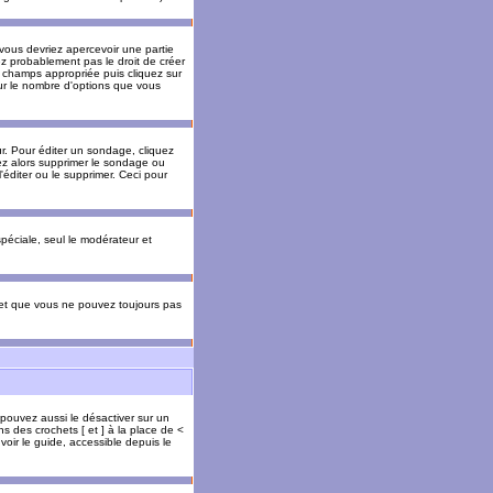
 vous devriez apercevoir une partie
ez probablement pas le droit de créer
 champs appropriée puis cliquez sur
our le nombre d'options que vous
. Pour éditer un sondage, cliquez
vez alors supprimer le sondage ou
'éditer ou le supprimer. Ceci pour
 spéciale, seul le modérateur et
s et que vous ne pouvez toujours pas
 pouvez aussi le désactiver sur un
s des crochets [ et ] à la place de <
voir le guide, accessible depuis le