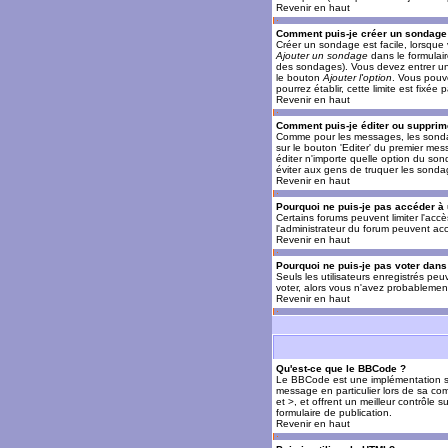
Revenir en haut
Comment puis-je créer un sondage
Créer un sondage est facile, lorsque 
Ajouter un sondage
dans le formulai
des sondages). Vous devez entrer un 
le bouton
Ajouter l'option
. Vous pouve
pourrez établir, cette limite est fixée 
Revenir en haut
Comment puis-je éditer ou supprim
Comme pour les messages, les sondag
sur le bouton 'Editer' du premier mes
éditer n'importe quelle option du son
éviter aux gens de truquer les sonda
Revenir en haut
Pourquoi ne puis-je pas accéder à
Certains forums peuvent limiter l'accè
l'administrateur du forum peuvent acc
Revenir en haut
Pourquoi ne puis-je pas voter dan
Seuls les utilisateurs enregistrés pe
voter, alors vous n'avez probablement
Revenir en haut
Qu'est-ce que le BBCode ?
Le BBCode est une implémentation spé
message en particulier lors de sa com
et >, et offrent un meilleur contrôle 
formulaire de publication.
Revenir en haut