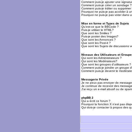
Comment puis-je ajouter une signat
Comment puis-je créer un sondage ?
Comment puis-je éditer ou supprime
Pourquoi ne puis-je pas accéder à u
Pourquoi ne puis-je pas voter dans 
Mise en forme et Types de Sujets
Qu'est-ce que le BBCode ?
Puis-je utiliser le HTML?
Que sont les Smilies ?
Puis-je poster des Images?
Que sont les Annonces ?
Que sont les Post-it ?
Que sont les Sujets de discussions ve
Niveaux des Utilisateurs et Groupe
Qui sont les Administrateurs ?
Qui sont les Modérateurs?
Que sont les groupes d'utilisateurs ?
Comment puis-je joindre un groupe d'u
Comment puis-je devenir le modérateu
Messagerie Privée
Je ne peux pas envoyer de messages
Je continue de recevoir des messages
J'ai reçu un e-mail abusif ou de spa
phpBB 2
Qui a écrit ce forum ?
Pourquoi la fonction X n'est pas disp
Qui dois-je contacter à propos des qu