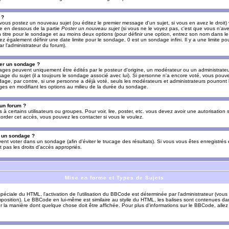
 ?
vous postez un nouveau sujet (ou éditez le premier message d'un sujet, si vous en avez le droit)
re en dessous de la partie
Poster un nouveau sujet
(si vous ne le voyez pas, c'est que vous n'av
titre pour le sondage et au moins deux options (pour définir une option, entrez son nom dans le
z également définir une date limite pour le sondage, 0 est un sondage infini. Il y a une limite p
par l'administrateur du forum).
er un sondage ?
es peuvent uniquement être édités par le posteur d'origine, un modérateur ou un administrateur
sage du sujet (il a toujours le sondage associé avec lui). Si personne n'a encore voté, vous pou
dage, par contre, si une personne a déjà voté, seuls les modérateurs et administrateurs pourront l
ges en modifiant les options au milieu de la durée du sondage.
 un forum ?
s à certains utilisateurs ou groupes. Pour voir, lire, poster, etc. vous devez avoir une autorisation
order cet accès, vous pouvez les contacter si vous le voulez.
s un sondage ?
uvent voter dans un sondage (afin d'éviter le trucage des résultats). Si vous vous êtes enregistré
 pas les droits d'accès appropriés.
Mise en forme et Types de Sujets
ciale du HTML, l'activation de l'utilisation du BBCode est déterminée par l'administrateur (vous
position). Le BBCode en lui-même est similaire au styile du HTML, les balises sont contenues dan
sur la manière dont quelque chose doit être affichée. Pour plus d'informations sur le BBCode, allez 