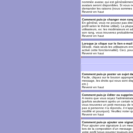
nommée avatar, qui est généralement u
avatars seront disponibles. Si vous n
demander les raisons (nous sommes s
Revenir en haut
Comment puis-je changer mon ran
En général, vous ne pouvez pas direct
profil selon le thème utilisé). La pl
utilisateurs, ex: les modérateurs et a
son rang, vous trouverez probableme
Revenir en haut
Lorsque je clique sur le lien e-mai
Désolé, mais seuls les utilisateurs en
activé cette fonctionnalité). Ceci, pou
Revenir en haut
Comment puis-je poster un sujet d
Facile, cliquez sur le bouton appropr
message, les droits qui vous sont disp
etc.
)
Revenir en haut
Comment puis-je éditer ou suppri
A moins que vous soyez l'administra
(parfois seulement après un certain t
vous trouverez un petit morceau de te
pas si personne n'a répondu, il n'app
modifié et pourquoi). Veuillez noter
Revenir en haut
Comment puis-je ajouter une sign
Pour ajouter une signature à un mess
lors de la composition d'un message 
votre profil (vous pourrez toujours e