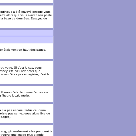
il qui vous a été envoyé lorsque vous
être alors que vous n'avez rien posté
 de la base de données. Essayez de
énéralement en haut des pages,
u votre. Si c'est le cas, vous
dney, etc. Veuillez noter que
vous n'êtes pas enregistré, c'est la
 l'heure d'été. le forum n'a pas été
l'heure locale réelle.
un n'a pas encore traduit ce forum
existe pas sentez-vous alors libre de
s pages).
 rang, générallement elles prennent la
e trouver une image plus grande