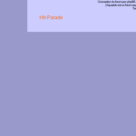
Conception du forum par:
phpBB
| Aquariolo est un forum a
Tra