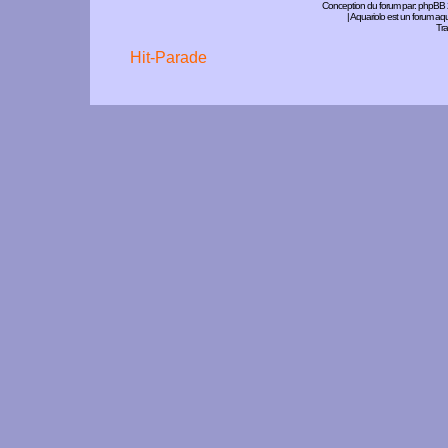
Conception du forum par:
phpBB
| Aquariolo est un forum a
Tra