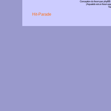
Conception du forum par:
phpBB
| Aquariolo est un forum a
Tra