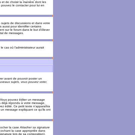
 et de choisir la manière dont les
s pouvez le contacter pour lui en
s sujets de discussions et dans votre
 aussi pour identifier certains
ent sur le forum dans le but d'élever
otal de messages.
le cas où l'administrateur aurait
trer avant de pouvoir poster un
veaux sujets, vous pouvez voter,
. Vous pouvez éditer un message
 déjà répondu à votre message,
z édité. Ce petit texte n'apparaîtra
r un message expliquant ce qu'ils ont
cocher la case
Attacher sa signature
 cochant la case appropriée dans
ignature lors de sa composition).