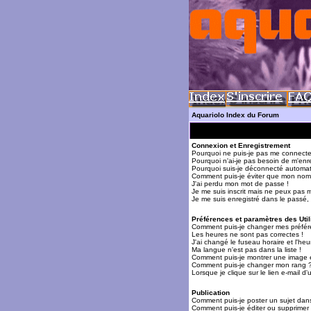
Aquariolo Index du Forum
Connexion et Enregistrement
Pourquoi ne puis-je pas me connecte
Pourquoi n'ai-je pas besoin de m'enre
Pourquoi suis-je déconnecté automa
Comment puis-je éviter que mon nom d'
J'ai perdu mon mot de passe !
Je me suis inscrit mais ne peux pas 
Je me suis enregistré dans le passé,
Préférences et paramètres des Util
Comment puis-je changer mes préfér
Les heures ne sont pas correctes !
J'ai changé le fuseau horaire et l'heur
Ma langue n'est pas dans la liste !
Comment puis-je montrer une image 
Comment puis-je changer mon rang 
Lorsque je clique sur le lien e-mail 
Publication
Comment puis-je poster un sujet dan
Comment puis-je éditer ou supprime