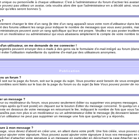
nique ou personnelle à chaque utilisateur. C'est à l'administrateur du forum d'activer les avatars
e pouvez pas utilisez un avatar, cela voudra alors dire que l'administrateur en a décidé ainsi, vou
ûr qu'elles seront bonnes !).
g ?
ement changer le titre d'un rang (le titre d'un rang apparaît sous votre nom d'utilisateur dans le
upart des forums utilisent les rangs pour indiquer le nombre de messages que vous avez postés, mais
dministrateurs peuvent avoir un rang spécifique qui leur est propre. Veuillez ne pas poster inutilem
nt un modérateur ou administrateur qui vous abaissera simplement le compte de votre nombre t
l d'un utilisateur, on me demande de me connecter !
registrés peuvent envoyer des e-mails à des gens via le formulaire d'e-mail intégré au forum (dans 
r éviter l'utilisation malveillante du système d'e-mail par des utilisateurs anonymes.
Publication
ans un forum ?
ié soit sur la page du forum, soit sur la page du sujet. Vous pourriez avoir besoin de vous enregis
onibles sont listés sur le bas de la page du forum ou du sujet (la liste
Vous pouvez poster de nou
mer un message ?
teur ou modérateur du forum, vous pouvez seulement éditer ou supprimer vos propres messages
emps après qu'il soit posté) en cliquant sur le bouton
Editer
du message concerné. Si quelqu'un a
xte en dessous de votre message en retournant le lire, indiquant le nombre de fois que vous l'ave
araîtra pas non plus si un modérateur ou un administrateur édite le message (ils devraient laisse
 qu'un utilisateur ne peut pas supprimer un message une fois que quelqu'un y a répondu.
ature à mon message ?
age, vous devez d'abord en créer une, en allant dans votre profil. Une fois créée, vous pouvez 
pour ajouter votre signature. Vous pouvez aussi ajouter votre signature à tous vos messages en
mpêcher d'attacher votre signature à un message en particulier en décochant la case Attacher sa s