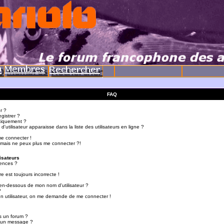
FAQ
r ?
gistrer ?
tiquement ?
utilisateur apparaisse dans la liste des utilisateurs en ligne ?
me connecter !
 mais ne peux plus me connecter ?!
isateurs
ences ?
e est toujours incorrecte !
en-dessous de mon nom d'utilisateur ?
?
d'un utilisateur, on me demande de me connecter !
s un forum ?
r un message ?