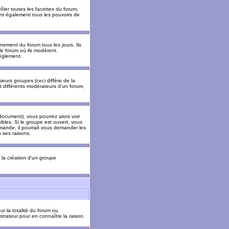
ler toutes les facettes du forum,
 ont également tous les pouvoirs de
ement du forum tous les jours. Ils
 le forum où ils modèrent.
èglement.
ieurs groupes (ceci diffère de la
t différents modérateurs d'un forum,
ocument), vous pourrez alors voir
sibles. Si le groupe est ouvert, vous
mande, il pourrait vous demander les
 ses raisons.
r la création d'un groupe
ur la totalité du forum ou
trateur pour en connaître la raison.