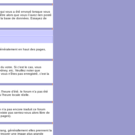
il qui vous a été envoyé lorsque vous
être alors que vous n'avez rien posté
 de la base de données. Essayez de
énéralement en haut des pages,
u votre. Si c'est le cas, vous
dney, etc. Veuillez noter que
vous n'êtes pas enregistré, c'est la
 l'heure d'été. le forum n'a pas été
l'heure locale réelle.
un n'a pas encore traduit ce forum
existe pas sentez-vous alors libre de
s pages).
 rang, générallement elles prennent la
e trouver une image plus grande