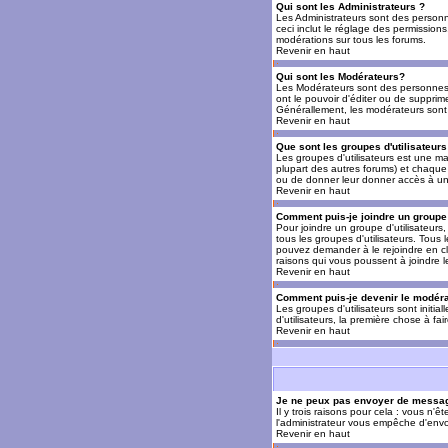
Qui sont les Administrateurs ?
Les Administrateurs sont des personn
ceci inclut le réglage des permissions
modérations sur tous les forums.
Revenir en haut
Qui sont les Modérateurs?
Les Modérateurs sont des personnes (
ont le pouvoir d'éditer ou de supprime
Générallement, les modérateurs sont 
Revenir en haut
Que sont les groupes d'utilisateurs
Les groupes d'utilisateurs est une man
plupart des autres forums) et chaque 
ou de donner leur donner accès à un 
Revenir en haut
Comment puis-je joindre un groupe 
Pour joindre un groupe d'utilisateurs, 
tous les groupes d'utilisateurs. Tous
pouvez demander à le rejoindre en cl
raisons qui vous poussent à joindre 
Revenir en haut
Comment puis-je devenir le modérat
Les groupes d'utilisateurs sont initia
d'utilisateurs, la première chose à fa
Revenir en haut
Je ne peux pas envoyer de messag
Il y trois raisons pour cela : vous n'
l'administrateur vous empêche d'envo
Revenir en haut