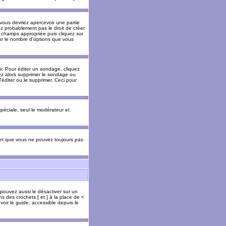
 vous devriez apercevoir une partie
ez probablement pas le droit de créer
 champs appropriée puis cliquez sur
our le nombre d'options que vous
. Pour éditer un sondage, cliquez
vez alors supprimer le sondage ou
'éditer ou le supprimer. Ceci pour
 spéciale, seul le modérateur et
s et que vous ne pouvez toujours pas
 pouvez aussi le désactiver sur un
s des crochets [ et ] à la place de <
voir le guide, accessible depuis le