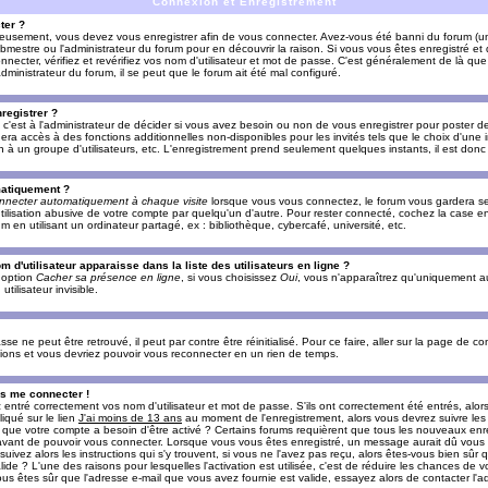
Connexion et Enregistrement
ter ?
ieusement, vous devez vous enregistrer afin de vous connecter. Avez-vous été banni du forum (un 
ebmestre ou l'administrateur du forum pour en découvrir la raison. Si vous vous êtes enregistré e
ecter, vérifiez et revérifiez vos nom d'utilisateur et mot de passe. C'est généralement de là que 
dministrateur du forum, il se peut que le forum ait été mal configuré.
registrer ?
c'est à l'administrateur de décider si vous avez besoin ou non de vous enregistrer pour poster d
era accès à des fonctions additionnelles non-disponibles pour les invités tels que le choix d'une
tion à un groupe d'utilisateurs, etc. L'enregistrement prend seulement quelques instants, il est do
matiquement ?
nnecter automatiquement à chaque visite
lorsque vous vous connectez, le forum vous gardera s
utilisation abusive de votre compte par quelqu'un d'autre. Pour rester connecté, cochez la case e
n utilisant un ordinateur partagé, ex : bibliothèque, cybercafé, université, etc.
d'utilisateur apparaisse dans la liste des utilisateurs en ligne ?
e option
Cacher sa présence en ligne
, si vous choisissez
Oui
, vous n'apparaîtrez qu'uniquement a
lisateur invisible.
e ne peut être retrouvé, il peut par contre être réinitialisé. Pour ce faire, aller sur la page de c
uctions et vous devriez pouvoir vous reconnecter en un rien de temps.
as me connecter !
ntré correctement vos nom d'utilisateur et mot de passe. S'ils ont correctement été entrés, alors i
iqué sur le lien
J'ai moins de 13 ans
au moment de l'enregistrement, alors vous devrez suivre les
re que votre compte a besoin d'être activé ? Certains forums requièrent que tous les nouveaux enre
 avant de pouvoir vous connecter. Lorsque vous vous êtes enregistré, un message aurait dû vous ap
uivez alors les instructions qui s'y trouvent, si vous ne l'avez pas reçu, alors êtes-vous bien sûr
lide ? L'une des raisons pour lesquelles l'activation est utilisée, c'est de réduire les chances de v
 êtes sûr que l'adresse e-mail que vous avez fournie est valide, essayez alors de contacter l'ad