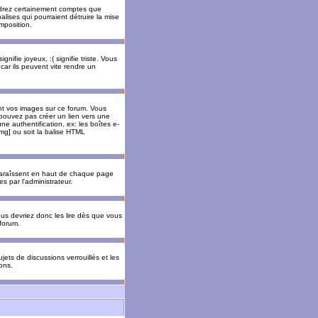
rendrez certainement comptes que
alises qui pourraient détruire la mise
mposition.
nifie joyeux, :( signifie triste. Vous
car ils peuvent vite rendre un
nt vos images sur ce forum. Vous
pouvez pas créer un lien vers une
e authentification, ex: les boîtes e-
img] ou soit la balise HTML
pparaîssent en haut de chaque page
 par l'administrateur.
us devriez donc les lire dès que vous
forum.
jets de discussions verrouillés et les
ons.