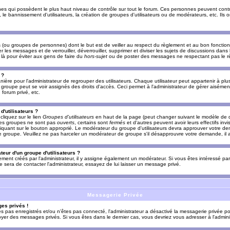
es qui possèdent le plus haut niveau de contrôle sur tout le forum. Ces personnes peuvent contrô
, le bannissement d'utilisateurs, la création de groupes d'utilisateurs ou de modérateurs, etc. Ils
ou groupes de personnes) dont le but est de veiller au respect du règlement et au bon fonctionn
r les messages et de verrouiller, déverrouiller, supprimer et diviser les sujets de discussions dans
là pour éviter aux gens de faire du
hors-sujet
ou de poster des messages ne respectant pas le r
 ?
ière pour l'administrateur de regrouper des utilisateurs. Chaque utilisateur peut appartenir à plus
groupe peut se voir assignés des droits d'accès. Ceci permet à l'administrateur de gérer aisémen
forum privé, etc.
d'utilisateurs ?
cliquez sur le lien
Groupes d'utilisateurs
en haut de la page (peut changer suivant le modèle de d
 les groupes ne sont pas
ouverts
, certains sont
fermés
et d'autres peuvent avoir leurs effectifs invi
iquant sur le bouton approprié. Le modérateur du groupe d'utilisateurs devra approuver votre de
le groupe. Veuillez ne pas harceler un modérateur de groupe s'il désapprouvre votre demande, il a
eur d'un groupe d'utilisateurs ?
llement créés par l'administrateur, il y assigne également un modérateur. Si vous êtes intéressé pa
ire sera de contacter l'administrateur, essayez de lui laisser un message privé.
Messagerie Privée
es privés !
êtes pas enregistrés et/ou n'êtes pas connecté, l'administrateur a désactivé la messagerie privée po
yer des messages privés. Si vous êtes dans le dernier cas, vous devriez vous adresser à l'adminis