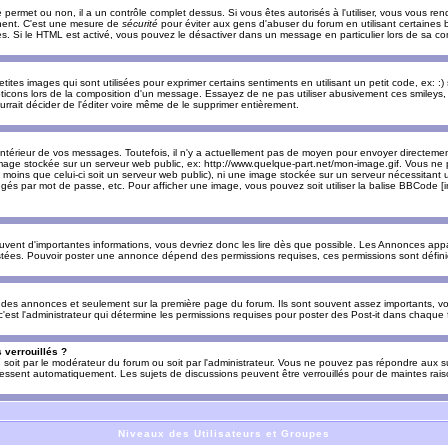
e permet ou non, il a un contrôle complet dessus. Si vous êtes autorisés à l'utiliser, vous vous 
nnent. C'est une mesure de
sécurité
pour éviter aux gens d'abuser du forum en utilisant certaines b
. Si le HTML est activé, vous pouvez le désactiver dans un message en particulier lors de sa co
es images qui sont utilisées pour exprimer certains sentiments en utilisant un petit code, ex: :) sig
ticons lors de la composition d'un message. Essayez de ne pas utiliser abusivement ces smileys, 
urrait décider de l'éditer voire même de le supprimer entièrement.
ntérieur de vos messages. Toutefois, il n'y a actuellement pas de moyen pour envoyer directeme
image stockée sur un serveur web public, ex: http://www.quelque-part.net/mon-image.gif. Vous ne 
 moins que celui-ci soit un serveur web public), ni une image stockée sur un serveur nécessitant un
égés par mot de passe, etc. Pour afficher une image, vous pouvez soit utiliser la balise BBCode [
uvent d'importantes informations, vous devriez donc les lire dès que possible. Les Annonces a
stées. Pouvoir poster une annonce dépend des permissions requises, ces permissions sont définies
des annonces et seulement sur la première page du forum. Ils sont souvent assez importants, vo
st l'administrateur qui détermine les permissions requises pour poster des Post-it dans chaque 
 verrouillés ?
s, soit par le modérateur du forum ou soit par l'administrateur. Vous ne pouvez pas répondre aux su
ssent automatiquement. Les sujets de discussions peuvent être verrouillés pour de maintes rais
Niveaux des Utilisateurs et Groupes