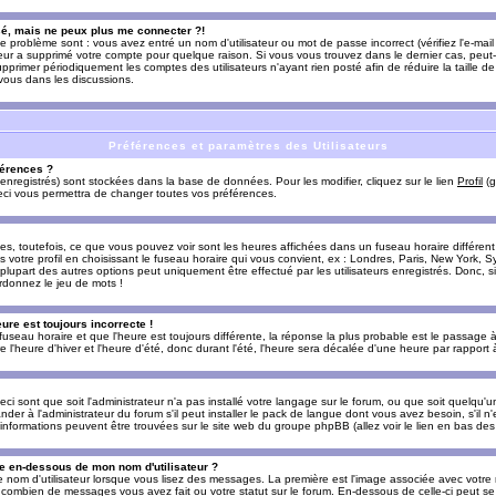
sé, mais ne peux plus me connecter ?!
e problème sont : vous avez entré un nom d'utilisateur ou mot de passe incorrect (vérifiez l'e-ma
teur a supprimé votre compte pour quelque raison. Si vous vous trouvez dans le dernier cas, peut-
supprimer périodiquement les comptes des utilisateurs n'ayant rien posté afin de réduire la taille
-vous dans les discussions.
Préférences et paramètres des Utilisateurs
érences ?
enregistrés) sont stockées dans la base de données. Pour les modifier, cliquez sur le lien
Profil
(g
Ceci vous permettra de changer toutes vos préférences.
s, toutefois, ce que vous pouvez voir sont les heures affichées dans un fuseau horaire différent d
votre profil en choisissant le fuseau horaire qui vous convient, ex : Londres, Paris, New York, Sy
lupart des autres options peut uniquement être effectué par les utilisateurs enregistrés. Donc, si 
rdonnez le jeu de mots !
eure est toujours incorrecte !
 fuseau horaire et que l'heure est toujours différente, la réponse la plus probable est le passage à
'heure d'hiver et l'heure d'été, donc durant l'été, l'heure sera décalée d'une heure par rapport à 
eci sont que soit l'administrateur n'a pas installé votre langage sur le forum, ou que soit quelqu'
r à l'administrateur du forum s'il peut installer le pack de langue dont vous avez besoin, s'il n'
'informations peuvent être trouvées sur le site web du groupe phpBB (allez voir le lien en bas de
 en-dessous de mon nom d'utilisateur ?
e nom d'utilisateur lorsque vous lisez des messages. La première est l'image associée avec votre
t combien de messages vous avez fait ou votre statut sur le forum. En-dessous de celle-ci peut s