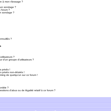
ure à mon message ?
r un sondage ?
n forum ?
un sondage ?
rrouillés ?
s
tilisateurs ?
r d'un groupe d'utilisateurs ?
 privés !
 privés non-désirés !
mming de quelqu'un sur ce forum !
onible ?
estions d'abus ou de légalité relatif à ce forum ?