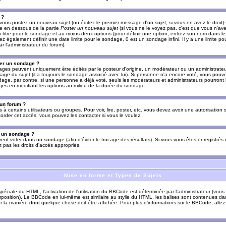
 ?
vous postez un nouveau sujet (ou éditez le premier message d'un sujet, si vous en avez le droit)
re en dessous de la partie
Poster un nouveau sujet
(si vous ne le voyez pas, c'est que vous n'av
titre pour le sondage et au moins deux options (pour définir une option, entrez son nom dans le
z également définir une date limite pour le sondage, 0 est un sondage infini. Il y a une limite p
par l'administrateur du forum).
er un sondage ?
es peuvent uniquement être édités par le posteur d'origine, un modérateur ou un administrateur
sage du sujet (il a toujours le sondage associé avec lui). Si personne n'a encore voté, vous pou
dage, par contre, si une personne a déjà voté, seuls les modérateurs et administrateurs pourront l
ges en modifiant les options au milieu de la durée du sondage.
 un forum ?
s à certains utilisateurs ou groupes. Pour voir, lire, poster, etc. vous devez avoir une autorisation
order cet accès, vous pouvez les contacter si vous le voulez.
s un sondage ?
uvent voter dans un sondage (afin d'éviter le trucage des résultats). Si vous vous êtes enregistré
 pas les droits d'accès appropriés.
Mise en forme et Types de Sujets
ciale du HTML, l'activation de l'utilisation du BBCode est déterminée par l'administrateur (vous
position). Le BBCode en lui-même est similaire au styile du HTML, les balises sont contenues dan
sur la manière dont quelque chose doit être affichée. Pour plus d'informations sur le BBCode, allez 