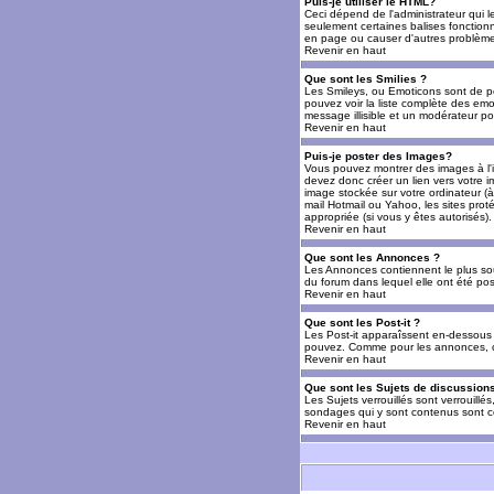
Puis-je utiliser le HTML?
Ceci dépend de l'administrateur qui l
seulement certaines balises fonctio
en page ou causer d'autres problèmes
Revenir en haut
Que sont les Smilies ?
Les Smileys, ou Emoticons sont de petit
pouvez voir la liste complète des emo
message illisible et un modérateur po
Revenir en haut
Puis-je poster des Images?
Vous pouvez montrer des images à l'i
devez donc créer un lien vers votre 
image stockée sur votre ordinateur (à
mail Hotmail ou Yahoo, les sites prot
appropriée (si vous y êtes autorisés).
Revenir en haut
Que sont les Annonces ?
Les Annonces contiennent le plus so
du forum dans lequel elle ont été po
Revenir en haut
Que sont les Post-it ?
Les Post-it apparaîssent en-dessous 
pouvez. Comme pour les annonces, c'e
Revenir en haut
Que sont les Sujets de discussions
Les Sujets verrouillés sont verrouillé
sondages qui y sont contenus sont ce
Revenir en haut