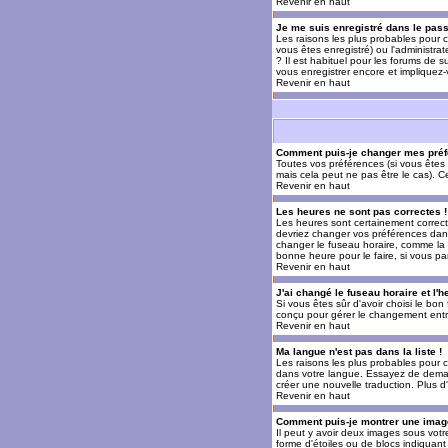
Revenir en haut
Je me suis enregistré dans le pas
Les raisons les plus probables pour c
vous êtes enregistré) ou l'administra
? Il est habituel pour les forums de 
vous enregistrer encore et impliquez
Revenir en haut
Comment puis-je changer mes préf
Toutes vos préférences (si vous êtes 
mais cela peut ne pas être le cas). 
Revenir en haut
Les heures ne sont pas correctes !
Les heures sont certainement correcte
devriez changer vos préférences dans 
changer le fuseau horaire, comme la p
bonne heure pour le faire, si vous pa
Revenir en haut
J'ai changé le fuseau horaire et l'h
Si vous êtes sûr d'avoir choisi le bon
conçu pour gérer le changement entre l
Revenir en haut
Ma langue n'est pas dans la liste !
Les raisons les plus probables pour c
dans votre langue. Essayez de demande
créer une nouvelle traduction. Plus d
Revenir en haut
Comment puis-je montrer une image
Il peut y avoir deux images sous votr
forme d'étoiles ou de blocs indiquan