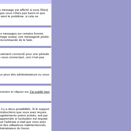
message est affiché si vous l'êtes)
t que vous n'êtes pas banni et que
vient le problème, si cela ne
es messages sur certains forums.
 image avatar, une messagerie privée,
nc recommandé de le faire.
eulement connecté pour une période
n vous connectant, ceci n'est pas
ux yeux des administrateurs ou vous-
onnexion et cliquez sur
J'ai oublié mon
l y a deux possibilités. Si le support
 instructions que vous avez reçues.
gistrements soient activés, soit par
prendre si l'activation est requise
 que l'adresse e-mail que vous avez
oir des utilisateurs malintentionnés
ministrateur du forum.