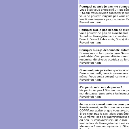
Pourquoi ne puis-je pas me connec
Vous êtes-vous enregistré ? Plus sér
? Si oui, vous devriez contacter le w
vous ne pouvez toujours pas vous conn
fonctionne toujours pas, contactez l'a
Revenir en haut
Pourquoi n'ai-je pas besoin de m'en
Vous pouvez ne pas en avoir besoin, 
Toutefois, l'enregistrement vous donn
l'envoi d'e-mail à des amis, l'inscrip
Revenir en haut
Pourquoi suis-je déconnecté auto
Si vous ne cochez pas la case
Se co
préétablie. Ceci permet d'éviter une 
recommandé si vous accédez au forum e
Revenir en haut
Comment puis-je éviter que mon nom 
Dans votre profil, vous trouverez un
même. Vous serez compté comme un uti
Revenir en haut
J'ai perdu mon mot de passe !
Ne paniquez pas ! Si votre mot de pass
mot de passe
, puis suivez les instr
Revenir en haut
Je me suis inscrit mais ne peux p
Premièrement, vérifiez que vous avez e
COPPA est activé et que vous avez cl
Si ce n'est pas le cas, alors peut-êt
vous-même, soit par l'administrateur
ou non. Si vous avez reçu un e-mail, s
fournie lors de l'enregistrement est va
abuser du forum anonymement. Si vous