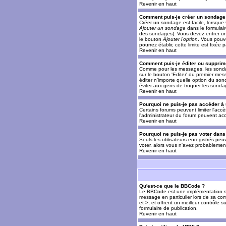
Revenir en haut
Comment puis-je créer un sondage
Créer un sondage est facile, lorsque 
Ajouter un sondage
dans le formulai
des sondages). Vous devez entrer un 
le bouton
Ajouter l'option
. Vous pouve
pourrez établir, cette limite est fixée 
Revenir en haut
Comment puis-je éditer ou supprim
Comme pour les messages, les sondag
sur le bouton 'Editer' du premier mes
éditer n'importe quelle option du son
éviter aux gens de truquer les sonda
Revenir en haut
Pourquoi ne puis-je pas accéder à
Certains forums peuvent limiter l'accè
l'administrateur du forum peuvent acc
Revenir en haut
Pourquoi ne puis-je pas voter dan
Seuls les utilisateurs enregistrés pe
voter, alors vous n'avez probablement
Revenir en haut
Qu'est-ce que le BBCode ?
Le BBCode est une implémentation spé
message en particulier lors de sa com
et >, et offrent un meilleur contrôle 
formulaire de publication.
Revenir en haut