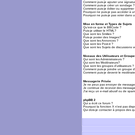
Comment puis-je ajouter une signat
Comment puis-je créer un sondage ?
Comment puis-je éditer ou supprime
Pourquoi ne puis-je pas accéder à u
Pourquoi ne puis-je pas voter dans 
Mise en forme et Types de Sujets
Qu'est-ce que le BBCode ?
Puis-je utiliser le HTML?
Que sont les Smilies ?
Puis-je poster des Images?
Que sont les Annonces ?
Que sont les Post-it ?
Que sont les Sujets de discussions ve
Niveaux des Utilisateurs et Groupe
Qui sont les Administrateurs ?
Qui sont les Modérateurs?
Que sont les groupes d'utilisateurs ?
Comment puis-je joindre un groupe d'u
Comment puis-je devenir le modérateu
Messagerie Privée
Je ne peux pas envoyer de messages
Je continue de recevoir des messages
J'ai reçu un e-mail abusif ou de spa
phpBB 2
Qui a écrit ce forum ?
Pourquoi la fonction X n'est pas disp
Qui dois-je contacter à propos des qu