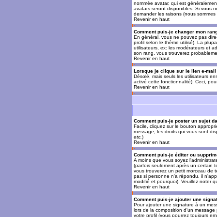
nommée avatar, qui est généralement u
avatars seront disponibles. Si vous n
demander les raisons (nous sommes s
Revenir en haut
Comment puis-je changer mon ran
En général, vous ne pouvez pas direct
profil selon le thème utilisé). La pl
utilisateurs, ex: les modérateurs et a
son rang, vous trouverez probableme
Revenir en haut
Lorsque je clique sur le lien e-mai
Désolé, mais seuls les utilisateurs en
activé cette fonctionnalité). Ceci, pou
Revenir en haut
Comment puis-je poster un sujet d
Facile, cliquez sur le bouton appropr
message, les droits qui vous sont disp
etc.
)
Revenir en haut
Comment puis-je éditer ou suppri
A moins que vous soyez l'administra
(parfois seulement après un certain t
vous trouverez un petit morceau de te
pas si personne n'a répondu, il n'app
modifié et pourquoi). Veuillez noter
Revenir en haut
Comment puis-je ajouter une sign
Pour ajouter une signature à un mess
lors de la composition d'un message 
votre profil (vous pourrez toujours e