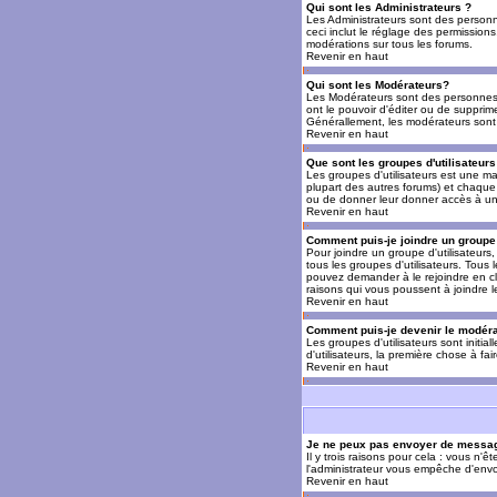
Qui sont les Administrateurs ?
Les Administrateurs sont des personn
ceci inclut le réglage des permissions
modérations sur tous les forums.
Revenir en haut
Qui sont les Modérateurs?
Les Modérateurs sont des personnes (
ont le pouvoir d'éditer ou de supprime
Générallement, les modérateurs sont 
Revenir en haut
Que sont les groupes d'utilisateurs
Les groupes d'utilisateurs est une man
plupart des autres forums) et chaque 
ou de donner leur donner accès à un 
Revenir en haut
Comment puis-je joindre un groupe 
Pour joindre un groupe d'utilisateurs, 
tous les groupes d'utilisateurs. Tous
pouvez demander à le rejoindre en cl
raisons qui vous poussent à joindre 
Revenir en haut
Comment puis-je devenir le modérat
Les groupes d'utilisateurs sont initia
d'utilisateurs, la première chose à fa
Revenir en haut
Je ne peux pas envoyer de messag
Il y trois raisons pour cela : vous n'
l'administrateur vous empêche d'envo
Revenir en haut