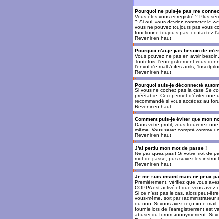
Pourquoi ne puis-je pas me connec
Vous êtes-vous enregistré ? Plus sér
? Si oui, vous devriez contacter le w
vous ne pouvez toujours pas vous conn
fonctionne toujours pas, contactez l'a
Revenir en haut
Pourquoi n'ai-je pas besoin de m'en
Vous pouvez ne pas en avoir besoin, 
Toutefois, l'enregistrement vous donn
l'envoi d'e-mail à des amis, l'inscrip
Revenir en haut
Pourquoi suis-je déconnecté auto
Si vous ne cochez pas la case
Se co
préétablie. Ceci permet d'éviter une 
recommandé si vous accédez au forum e
Revenir en haut
Comment puis-je éviter que mon nom 
Dans votre profil, vous trouverez un
même. Vous serez compté comme un uti
Revenir en haut
J'ai perdu mon mot de passe !
Ne paniquez pas ! Si votre mot de pass
mot de passe
, puis suivez les instr
Revenir en haut
Je me suis inscrit mais ne peux p
Premièrement, vérifiez que vous avez e
COPPA est activé et que vous avez cl
Si ce n'est pas le cas, alors peut-êt
vous-même, soit par l'administrateur
ou non. Si vous avez reçu un e-mail, s
fournie lors de l'enregistrement est va
abuser du forum anonymement. Si vous