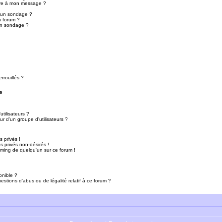
ure à mon message ?
r un sondage ?
n forum ?
un sondage ?
rrouillés ?
s
tilisateurs ?
r d'un groupe d'utilisateurs ?
 privés !
 privés non-désirés !
mming de quelqu'un sur ce forum !
onible ?
estions d'abus ou de légalité relatif à ce forum ?