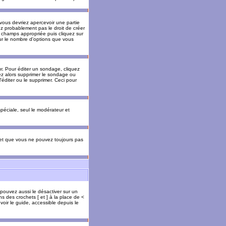
 vous devriez apercevoir une partie
ez probablement pas le droit de créer
 champs appropriée puis cliquez sur
our le nombre d'options que vous
. Pour éditer un sondage, cliquez
vez alors supprimer le sondage ou
'éditer ou le supprimer. Ceci pour
 spéciale, seul le modérateur et
s et que vous ne pouvez toujours pas
 pouvez aussi le désactiver sur un
s des crochets [ et ] à la place de <
voir le guide, accessible depuis le