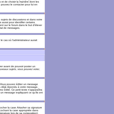
 et de choisir la manière dont les
s pouvez le contacter pour lui en
s sujets de discussions et dans votre
 aussi pour identifier certains
ent sur le forum dans le but d'élever
otal de messages.
le cas où l'administrateur aurait
trer avant de pouvoir poster un
veaux sujets, vous pouvez voter,
. Vous pouvez éditer un message
 déjà répondu à votre message,
z édité. Ce petit texte n'apparaîtra
r un message expliquant ce qu'ils ont
cocher la case
Attacher sa signature
 cochant la case appropriée dans
ignature lors de sa composition).