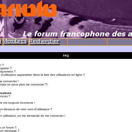
FAQ
r ?
gistrer ?
tiquement ?
utilisateur apparaisse dans la liste des utilisateurs en ligne ?
me connecter !
 mais ne peux plus me connecter ?!
isateurs
ences ?
e est toujours incorrecte !
en-dessous de mon nom d'utilisateur ?
?
d'un utilisateur, on me demande de me connecter !
s un forum ?
r un message ?