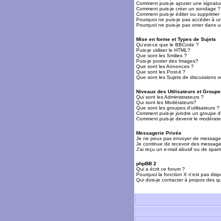
Comment puis-je ajouter une signat
Comment puis-je créer un sondage ?
Comment puis-je éditer ou supprime
Pourquoi ne puis-je pas accéder à u
Pourquoi ne puis-je pas voter dans 
Mise en forme et Types de Sujets
Qu'est-ce que le BBCode ?
Puis-je utiliser le HTML?
Que sont les Smilies ?
Puis-je poster des Images?
Que sont les Annonces ?
Que sont les Post-it ?
Que sont les Sujets de discussions ve
Niveaux des Utilisateurs et Groupe
Qui sont les Administrateurs ?
Qui sont les Modérateurs?
Que sont les groupes d'utilisateurs ?
Comment puis-je joindre un groupe d'u
Comment puis-je devenir le modérateu
Messagerie Privée
Je ne peux pas envoyer de messages
Je continue de recevoir des messages
J'ai reçu un e-mail abusif ou de spa
phpBB 2
Qui a écrit ce forum ?
Pourquoi la fonction X n'est pas disp
Qui dois-je contacter à propos des qu