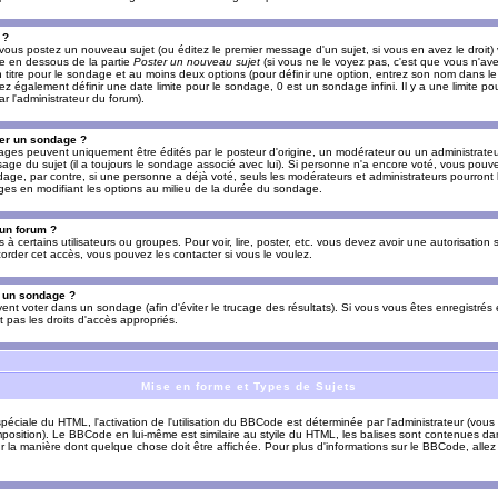
 ?
vous postez un nouveau sujet (ou éditez le premier message d'un sujet, si vous en avez le droit)
re en dessous de la partie
Poster un nouveau sujet
(si vous ne le voyez pas, c'est que vous n'av
titre pour le sondage et au moins deux options (pour définir une option, entrez son nom dans le
z également définir une date limite pour le sondage, 0 est un sondage infini. Il y a une limite p
par l'administrateur du forum).
er un sondage ?
es peuvent uniquement être édités par le posteur d'origine, un modérateur ou un administrateur
sage du sujet (il a toujours le sondage associé avec lui). Si personne n'a encore voté, vous pou
dage, par contre, si une personne a déjà voté, seuls les modérateurs et administrateurs pourront l
ges en modifiant les options au milieu de la durée du sondage.
 un forum ?
s à certains utilisateurs ou groupes. Pour voir, lire, poster, etc. vous devez avoir une autorisation
order cet accès, vous pouvez les contacter si vous le voulez.
s un sondage ?
uvent voter dans un sondage (afin d'éviter le trucage des résultats). Si vous vous êtes enregistré
 pas les droits d'accès appropriés.
Mise en forme et Types de Sujets
ciale du HTML, l'activation de l'utilisation du BBCode est déterminée par l'administrateur (vous
position). Le BBCode en lui-même est similaire au styile du HTML, les balises sont contenues dan
sur la manière dont quelque chose doit être affichée. Pour plus d'informations sur le BBCode, allez 