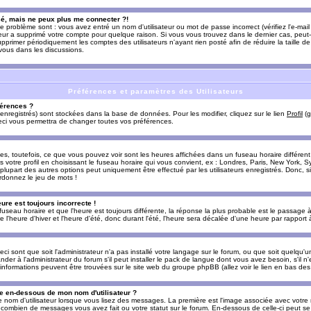
sé, mais ne peux plus me connecter ?!
e problème sont : vous avez entré un nom d'utilisateur ou mot de passe incorrect (vérifiez l'e-ma
teur a supprimé votre compte pour quelque raison. Si vous vous trouvez dans le dernier cas, peut-
supprimer périodiquement les comptes des utilisateurs n'ayant rien posté afin de réduire la taille
-vous dans les discussions.
Préférences et paramètres des Utilisateurs
érences ?
enregistrés) sont stockées dans la base de données. Pour les modifier, cliquez sur le lien
Profil
(g
Ceci vous permettra de changer toutes vos préférences.
s, toutefois, ce que vous pouvez voir sont les heures affichées dans un fuseau horaire différent d
votre profil en choisissant le fuseau horaire qui vous convient, ex : Londres, Paris, New York, Sy
lupart des autres options peut uniquement être effectué par les utilisateurs enregistrés. Donc, si 
rdonnez le jeu de mots !
eure est toujours incorrecte !
 fuseau horaire et que l'heure est toujours différente, la réponse la plus probable est le passage à
'heure d'hiver et l'heure d'été, donc durant l'été, l'heure sera décalée d'une heure par rapport à 
eci sont que soit l'administrateur n'a pas installé votre langage sur le forum, ou que soit quelqu'
r à l'administrateur du forum s'il peut installer le pack de langue dont vous avez besoin, s'il n'
'informations peuvent être trouvées sur le site web du groupe phpBB (allez voir le lien en bas de
 en-dessous de mon nom d'utilisateur ?
e nom d'utilisateur lorsque vous lisez des messages. La première est l'image associée avec votre
t combien de messages vous avez fait ou votre statut sur le forum. En-dessous de celle-ci peut s