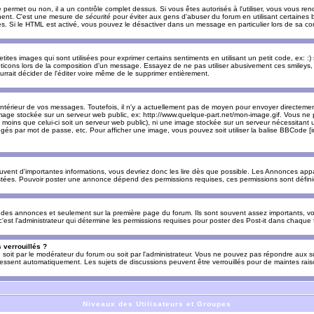
e permet ou non, il a un contrôle complet dessus. Si vous êtes autorisés à l'utiliser, vous vous 
nnent. C'est une mesure de
sécurité
pour éviter aux gens d'abuser du forum en utilisant certaines b
. Si le HTML est activé, vous pouvez le désactiver dans un message en particulier lors de sa co
es images qui sont utilisées pour exprimer certains sentiments en utilisant un petit code, ex: :) sig
ticons lors de la composition d'un message. Essayez de ne pas utiliser abusivement ces smileys, 
urrait décider de l'éditer voire même de le supprimer entièrement.
ntérieur de vos messages. Toutefois, il n'y a actuellement pas de moyen pour envoyer directeme
image stockée sur un serveur web public, ex: http://www.quelque-part.net/mon-image.gif. Vous ne 
 moins que celui-ci soit un serveur web public), ni une image stockée sur un serveur nécessitant un
égés par mot de passe, etc. Pour afficher une image, vous pouvez soit utiliser la balise BBCode [
uvent d'importantes informations, vous devriez donc les lire dès que possible. Les Annonces a
stées. Pouvoir poster une annonce dépend des permissions requises, ces permissions sont définies
des annonces et seulement sur la première page du forum. Ils sont souvent assez importants, vo
st l'administrateur qui détermine les permissions requises pour poster des Post-it dans chaque 
 verrouillés ?
s, soit par le modérateur du forum ou soit par l'administrateur. Vous ne pouvez pas répondre aux su
ssent automatiquement. Les sujets de discussions peuvent être verrouillés pour de maintes rais
Niveaux des Utilisateurs et Groupes