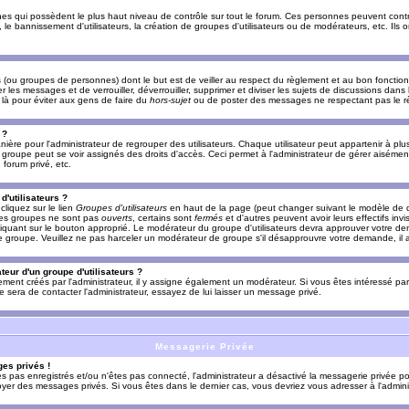
es qui possèdent le plus haut niveau de contrôle sur tout le forum. Ces personnes peuvent contrô
, le bannissement d'utilisateurs, la création de groupes d'utilisateurs ou de modérateurs, etc. Ils
ou groupes de personnes) dont le but est de veiller au respect du règlement et au bon fonctionn
r les messages et de verrouiller, déverrouiller, supprimer et diviser les sujets de discussions dans
là pour éviter aux gens de faire du
hors-sujet
ou de poster des messages ne respectant pas le r
 ?
ière pour l'administrateur de regrouper des utilisateurs. Chaque utilisateur peut appartenir à plus
groupe peut se voir assignés des droits d'accès. Ceci permet à l'administrateur de gérer aisémen
forum privé, etc.
d'utilisateurs ?
cliquez sur le lien
Groupes d'utilisateurs
en haut de la page (peut changer suivant le modèle de d
 les groupes ne sont pas
ouverts
, certains sont
fermés
et d'autres peuvent avoir leurs effectifs invi
iquant sur le bouton approprié. Le modérateur du groupe d'utilisateurs devra approuver votre de
le groupe. Veuillez ne pas harceler un modérateur de groupe s'il désapprouvre votre demande, il a
eur d'un groupe d'utilisateurs ?
llement créés par l'administrateur, il y assigne également un modérateur. Si vous êtes intéressé pa
ire sera de contacter l'administrateur, essayez de lui laisser un message privé.
Messagerie Privée
es privés !
êtes pas enregistrés et/ou n'êtes pas connecté, l'administrateur a désactivé la messagerie privée po
yer des messages privés. Si vous êtes dans le dernier cas, vous devriez vous adresser à l'adminis