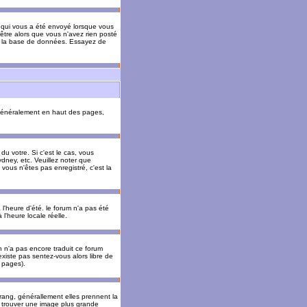
il qui vous a été envoyé lorsque vous
être alors que vous n'avez rien posté
 de la base de données. Essayez de
énéralement en haut des pages,
u votre. Si c'est le cas, vous
dney, etc. Veuillez noter que
vous n'êtes pas enregistré, c'est la
 l'heure d'été. le forum n'a pas été
l'heure locale réelle.
un n'a pas encore traduit ce forum
existe pas sentez-vous alors libre de
s pages).
 rang, générallement elles prennent la
e trouver une image plus grande