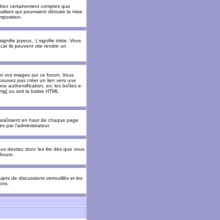
rendrez certainement comptes que
alises qui pourraient détruire la mise
mposition.
nifie joyeux, :( signifie triste. Vous
car ils peuvent vite rendre un
nt vos images sur ce forum. Vous
pouvez pas créer un lien vers une
e authentification, ex: les boîtes e-
img] ou soit la balise HTML
pparaîssent en haut de chaque page
 par l'administrateur.
us devriez donc les lire dès que vous
forum.
jets de discussions verrouillés et les
ons.