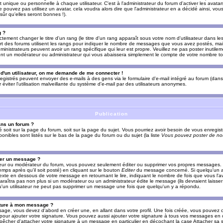
nique ou personnelle à chaque utilisateur. C'est à l'administrateur du forum d'activer les avatars
e pouvez pas utilisez un avatar, cela voudra alors dire que l'administrateur en a décidé ainsi, vou
ûr qu'elles seront bonnes !).
g ?
ement changer le titre d'un rang (le titre d'un rang apparaît sous votre nom d'utilisateur dans le
upart des forums utilisent les rangs pour indiquer le nombre de messages que vous avez postés, mais
dministrateurs peuvent avoir un rang spécifique qui leur est propre. Veuillez ne pas poster inutilem
nt un modérateur ou administrateur qui vous abaissera simplement le compte de votre nombre t
l d'un utilisateur, on me demande de me connecter !
registrés peuvent envoyer des e-mails à des gens via le formulaire d'e-mail intégré au forum (dans 
r éviter l'utilisation malveillante du système d'e-mail par des utilisateurs anonymes.
Publication
ans un forum ?
ié soit sur la page du forum, soit sur la page du sujet. Vous pourriez avoir besoin de vous enregis
onibles sont listés sur le bas de la page du forum ou du sujet (la liste
Vous pouvez poster de nou
mer un message ?
teur ou modérateur du forum, vous pouvez seulement éditer ou supprimer vos propres messages
emps après qu'il soit posté) en cliquant sur le bouton
Editer
du message concerné. Si quelqu'un a
xte en dessous de votre message en retournant le lire, indiquant le nombre de fois que vous l'ave
araîtra pas non plus si un modérateur ou un administrateur édite le message (ils devraient laisse
 qu'un utilisateur ne peut pas supprimer un message une fois que quelqu'un y a répondu.
ature à mon message ?
age, vous devez d'abord en créer une, en allant dans votre profil. Une fois créée, vous pouvez 
pour ajouter votre signature. Vous pouvez aussi ajouter votre signature à tous vos messages en
mpêcher d'attacher votre signature à un message en particulier en décochant la case Attacher sa s