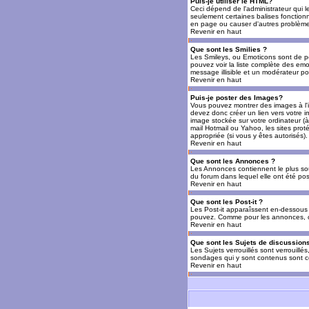
Puis-je utiliser le HTML?
Ceci dépend de l'administrateur qui l
seulement certaines balises fonctio
en page ou causer d'autres problèmes
Revenir en haut
Que sont les Smilies ?
Les Smileys, ou Emoticons sont de petit
pouvez voir la liste complète des emo
message illisible et un modérateur po
Revenir en haut
Puis-je poster des Images?
Vous pouvez montrer des images à l'i
devez donc créer un lien vers votre 
image stockée sur votre ordinateur (à
mail Hotmail ou Yahoo, les sites prot
appropriée (si vous y êtes autorisés).
Revenir en haut
Que sont les Annonces ?
Les Annonces contiennent le plus so
du forum dans lequel elle ont été po
Revenir en haut
Que sont les Post-it ?
Les Post-it apparaîssent en-dessous 
pouvez. Comme pour les annonces, c'e
Revenir en haut
Que sont les Sujets de discussions
Les Sujets verrouillés sont verrouillé
sondages qui y sont contenus sont ce
Revenir en haut