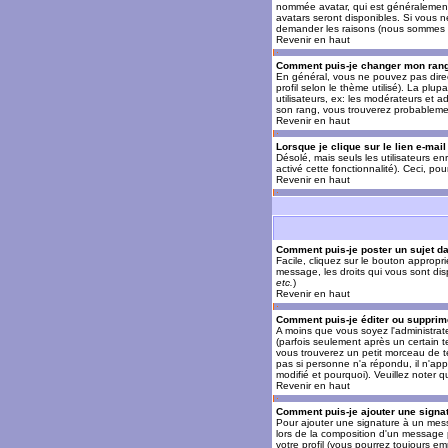
nommée avatar, qui est généralement u
avatars seront disponibles. Si vous n
demander les raisons (nous sommes s
Revenir en haut
Comment puis-je changer mon ran
En général, vous ne pouvez pas direct
profil selon le thème utilisé). La pl
utilisateurs, ex: les modérateurs et a
son rang, vous trouverez probableme
Revenir en haut
Lorsque je clique sur le lien e-mai
Désolé, mais seuls les utilisateurs en
activé cette fonctionnalité). Ceci, pou
Revenir en haut
Comment puis-je poster un sujet d
Facile, cliquez sur le bouton appropr
message, les droits qui vous sont disp
etc.
)
Revenir en haut
Comment puis-je éditer ou suppri
A moins que vous soyez l'administra
(parfois seulement après un certain t
vous trouverez un petit morceau de te
pas si personne n'a répondu, il n'app
modifié et pourquoi). Veuillez noter
Revenir en haut
Comment puis-je ajouter une sign
Pour ajouter une signature à un mess
lors de la composition d'un message 
votre profil (vous pourrez toujours e