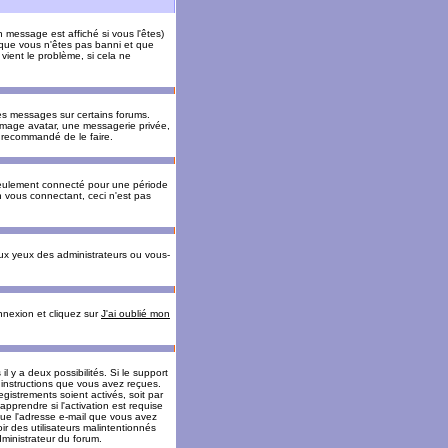
message est affiché si vous l'êtes)
t que vous n'êtes pas banni et que
vient le problème, si cela ne
es messages sur certains forums.
 image avatar, une messagerie privée,
nc recommandé de le faire.
eulement connecté pour une période
n vous connectant, ceci n'est pas
ux yeux des administrateurs ou vous-
onnexion et cliquez sur
J'ai oublié mon
l y a deux possibilités. Si le support
 instructions que vous avez reçues.
gistrements soient activés, soit par
prendre si l'activation est requise
 que l'adresse e-mail que vous avez
oir des utilisateurs malintentionnés
ministrateur du forum.