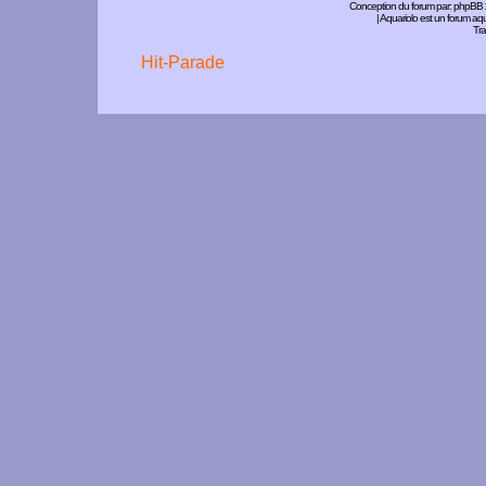
Conception du forum par:
phpBB
| Aquariolo est un forum a
Tra