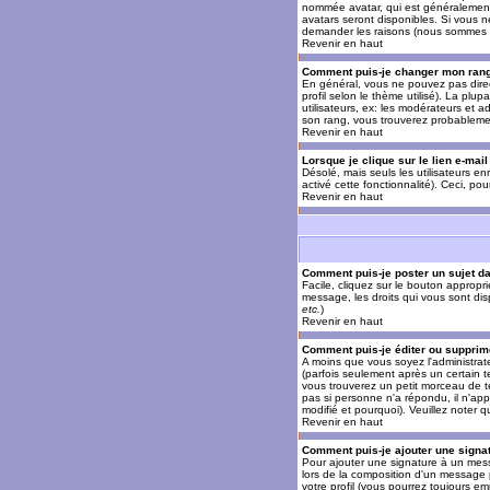
nommée avatar, qui est généralement u
avatars seront disponibles. Si vous n
demander les raisons (nous sommes s
Revenir en haut
Comment puis-je changer mon ran
En général, vous ne pouvez pas direct
profil selon le thème utilisé). La pl
utilisateurs, ex: les modérateurs et a
son rang, vous trouverez probableme
Revenir en haut
Lorsque je clique sur le lien e-mai
Désolé, mais seuls les utilisateurs en
activé cette fonctionnalité). Ceci, pou
Revenir en haut
Comment puis-je poster un sujet d
Facile, cliquez sur le bouton appropr
message, les droits qui vous sont disp
etc.
)
Revenir en haut
Comment puis-je éditer ou suppri
A moins que vous soyez l'administra
(parfois seulement après un certain t
vous trouverez un petit morceau de te
pas si personne n'a répondu, il n'app
modifié et pourquoi). Veuillez noter
Revenir en haut
Comment puis-je ajouter une sign
Pour ajouter une signature à un mess
lors de la composition d'un message 
votre profil (vous pourrez toujours e