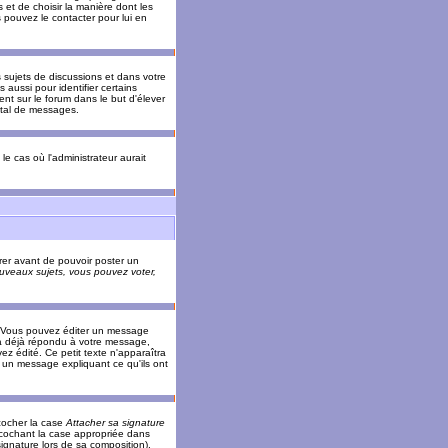
 et de choisir la manière dont les
s pouvez le contacter pour lui en
s sujets de discussions et dans votre
 aussi pour identifier certains
ent sur le forum dans le but d'élever
otal de messages.
le cas où l'administrateur aurait
trer avant de pouvoir poster un
veaux sujets, vous pouvez voter,
. Vous pouvez éditer un message
 déjà répondu à votre message,
z édité. Ce petit texte n'apparaîtra
r un message expliquant ce qu'ils ont
cocher la case
Attacher sa signature
 cochant la case appropriée dans
ignature lors de sa composition).