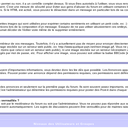
e permet ou non, il a un contrôle complet dessus. Si vous êtes autorisés à l'utiliser, vous vous 
nnent. C'est une mesure de
sécurité
pour éviter aux gens d'abuser du forum en utilisant certaines b
. Si le HTML est activé, vous pouvez le désactiver dans un message en particulier lors de sa co
es images qui sont utilisées pour exprimer certains sentiments en utilisant un petit code, ex: :) sig
ticons lors de la composition d'un message. Essayez de ne pas utiliser abusivement ces smileys, 
urrait décider de l'éditer voire même de le supprimer entièrement.
ntérieur de vos messages. Toutefois, il n'y a actuellement pas de moyen pour envoyer directeme
image stockée sur un serveur web public, ex: http://www.quelque-part.net/mon-image.gif. Vous ne 
 moins que celui-ci soit un serveur web public), ni une image stockée sur un serveur nécessitant un
égés par mot de passe, etc. Pour afficher une image, vous pouvez soit utiliser la balise BBCode [
uvent d'importantes informations, vous devriez donc les lire dès que possible. Les Annonces a
stées. Pouvoir poster une annonce dépend des permissions requises, ces permissions sont définies
des annonces et seulement sur la première page du forum. Ils sont souvent assez importants, vo
st l'administrateur qui détermine les permissions requises pour poster des Post-it dans chaque 
 verrouillés ?
s, soit par le modérateur du forum ou soit par l'administrateur. Vous ne pouvez pas répondre aux su
ssent automatiquement. Les sujets de discussions peuvent être verrouillés pour de maintes rais
Niveaux des Utilisateurs et Groupes