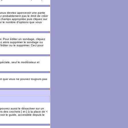
 vous devriez apercevoir une partie
ez probablement pas le droit de créer
 champs appropriée puis cliquez sur
our le nombre d'options que vous
. Pour éditer un sondage, cliquez
vez alors supprimer le sondage ou
'éditer ou le supprimer. Ceci pour
 spéciale, seul le modérateur et
s et que vous ne pouvez toujours pas
 pouvez aussi le désactiver sur un
s des crochets [ et ] à la place de <
voir le guide, accessible depuis le