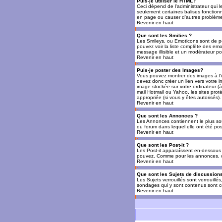
Puis-je utiliser le HTML?
Ceci dépend de l'administrateur qui l
seulement certaines balises fonctio
en page ou causer d'autres problèmes
Revenir en haut
Que sont les Smilies ?
Les Smileys, ou Emoticons sont de petit
pouvez voir la liste complète des emo
message illisible et un modérateur po
Revenir en haut
Puis-je poster des Images?
Vous pouvez montrer des images à l'i
devez donc créer un lien vers votre 
image stockée sur votre ordinateur (à
mail Hotmail ou Yahoo, les sites prot
appropriée (si vous y êtes autorisés).
Revenir en haut
Que sont les Annonces ?
Les Annonces contiennent le plus so
du forum dans lequel elle ont été po
Revenir en haut
Que sont les Post-it ?
Les Post-it apparaîssent en-dessous 
pouvez. Comme pour les annonces, c'e
Revenir en haut
Que sont les Sujets de discussions
Les Sujets verrouillés sont verrouillé
sondages qui y sont contenus sont ce
Revenir en haut