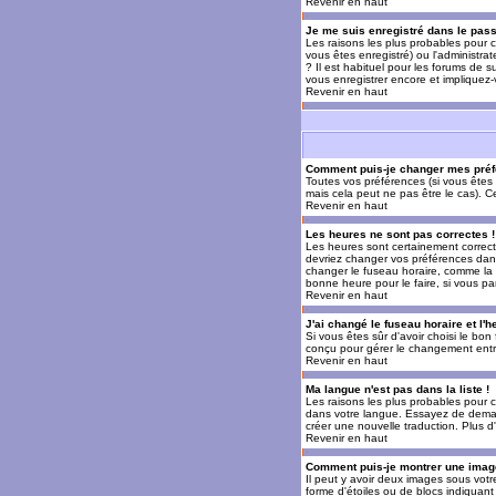
Revenir en haut
Je me suis enregistré dans le pas
Les raisons les plus probables pour c
vous êtes enregistré) ou l'administra
? Il est habituel pour les forums de 
vous enregistrer encore et impliquez
Revenir en haut
Comment puis-je changer mes préf
Toutes vos préférences (si vous êtes 
mais cela peut ne pas être le cas). 
Revenir en haut
Les heures ne sont pas correctes !
Les heures sont certainement correcte
devriez changer vos préférences dans 
changer le fuseau horaire, comme la p
bonne heure pour le faire, si vous pa
Revenir en haut
J'ai changé le fuseau horaire et l'h
Si vous êtes sûr d'avoir choisi le bon
conçu pour gérer le changement entre l
Revenir en haut
Ma langue n'est pas dans la liste !
Les raisons les plus probables pour c
dans votre langue. Essayez de demande
créer une nouvelle traduction. Plus d
Revenir en haut
Comment puis-je montrer une image
Il peut y avoir deux images sous votr
forme d'étoiles ou de blocs indiquan