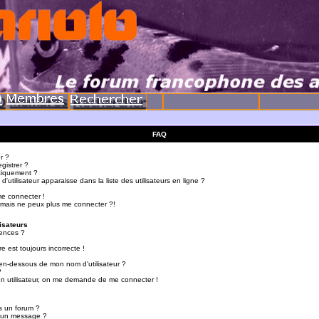
FAQ
r ?
gistrer ?
tiquement ?
utilisateur apparaisse dans la liste des utilisateurs en ligne ?
me connecter !
 mais ne peux plus me connecter ?!
isateurs
ences ?
e est toujours incorrecte !
en-dessous de mon nom d'utilisateur ?
?
d'un utilisateur, on me demande de me connecter !
s un forum ?
r un message ?