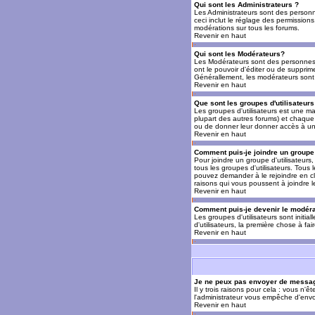
Qui sont les Administrateurs ?
Les Administrateurs sont des personn
ceci inclut le réglage des permissions
modérations sur tous les forums.
Revenir en haut
Qui sont les Modérateurs?
Les Modérateurs sont des personnes (
ont le pouvoir d'éditer ou de supprime
Générallement, les modérateurs sont 
Revenir en haut
Que sont les groupes d'utilisateurs
Les groupes d'utilisateurs est une man
plupart des autres forums) et chaque 
ou de donner leur donner accès à un 
Revenir en haut
Comment puis-je joindre un groupe 
Pour joindre un groupe d'utilisateurs, 
tous les groupes d'utilisateurs. Tous
pouvez demander à le rejoindre en cl
raisons qui vous poussent à joindre 
Revenir en haut
Comment puis-je devenir le modérat
Les groupes d'utilisateurs sont initia
d'utilisateurs, la première chose à fa
Revenir en haut
Je ne peux pas envoyer de messag
Il y trois raisons pour cela : vous n'
l'administrateur vous empêche d'envo
Revenir en haut