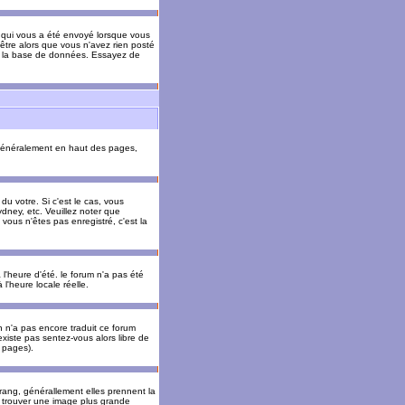
il qui vous a été envoyé lorsque vous
être alors que vous n'avez rien posté
 de la base de données. Essayez de
énéralement en haut des pages,
u votre. Si c'est le cas, vous
dney, etc. Veuillez noter que
vous n'êtes pas enregistré, c'est la
 l'heure d'été. le forum n'a pas été
l'heure locale réelle.
un n'a pas encore traduit ce forum
existe pas sentez-vous alors libre de
s pages).
 rang, générallement elles prennent la
e trouver une image plus grande