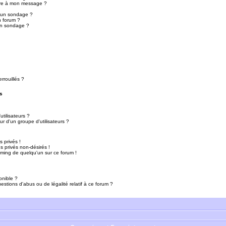
ure à mon message ?
r un sondage ?
n forum ?
un sondage ?
rrouillés ?
s
tilisateurs ?
r d'un groupe d'utilisateurs ?
 privés !
 privés non-désirés !
mming de quelqu'un sur ce forum !
onible ?
estions d'abus ou de légalité relatif à ce forum ?