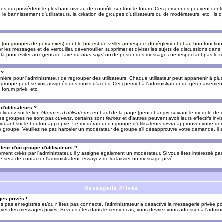
es qui possèdent le plus haut niveau de contrôle sur tout le forum. Ces personnes peuvent contrô
, le bannissement d'utilisateurs, la création de groupes d'utilisateurs ou de modérateurs, etc. Ils
ou groupes de personnes) dont le but est de veiller au respect du règlement et au bon fonctionn
r les messages et de verrouiller, déverrouiller, supprimer et diviser les sujets de discussions dans
là pour éviter aux gens de faire du
hors-sujet
ou de poster des messages ne respectant pas le r
 ?
ière pour l'administrateur de regrouper des utilisateurs. Chaque utilisateur peut appartenir à plus
groupe peut se voir assignés des droits d'accès. Ceci permet à l'administrateur de gérer aisémen
forum privé, etc.
d'utilisateurs ?
cliquez sur le lien
Groupes d'utilisateurs
en haut de la page (peut changer suivant le modèle de d
 les groupes ne sont pas
ouverts
, certains sont
fermés
et d'autres peuvent avoir leurs effectifs invi
iquant sur le bouton approprié. Le modérateur du groupe d'utilisateurs devra approuver votre de
le groupe. Veuillez ne pas harceler un modérateur de groupe s'il désapprouvre votre demande, il a
eur d'un groupe d'utilisateurs ?
llement créés par l'administrateur, il y assigne également un modérateur. Si vous êtes intéressé pa
ire sera de contacter l'administrateur, essayez de lui laisser un message privé.
Messagerie Privée
es privés !
êtes pas enregistrés et/ou n'êtes pas connecté, l'administrateur a désactivé la messagerie privée po
yer des messages privés. Si vous êtes dans le dernier cas, vous devriez vous adresser à l'adminis