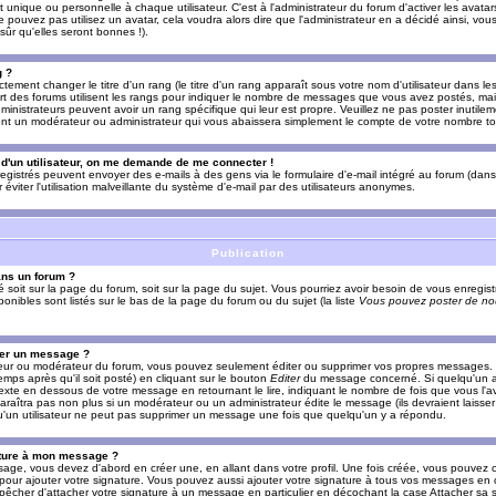
nique ou personnelle à chaque utilisateur. C'est à l'administrateur du forum d'activer les avatars
e pouvez pas utilisez un avatar, cela voudra alors dire que l'administrateur en a décidé ainsi, vou
ûr qu'elles seront bonnes !).
g ?
ement changer le titre d'un rang (le titre d'un rang apparaît sous votre nom d'utilisateur dans le
upart des forums utilisent les rangs pour indiquer le nombre de messages que vous avez postés, mais
dministrateurs peuvent avoir un rang spécifique qui leur est propre. Veuillez ne pas poster inutilem
nt un modérateur ou administrateur qui vous abaissera simplement le compte de votre nombre t
l d'un utilisateur, on me demande de me connecter !
registrés peuvent envoyer des e-mails à des gens via le formulaire d'e-mail intégré au forum (dans 
r éviter l'utilisation malveillante du système d'e-mail par des utilisateurs anonymes.
Publication
ans un forum ?
ié soit sur la page du forum, soit sur la page du sujet. Vous pourriez avoir besoin de vous enregis
onibles sont listés sur le bas de la page du forum ou du sujet (la liste
Vous pouvez poster de nou
mer un message ?
teur ou modérateur du forum, vous pouvez seulement éditer ou supprimer vos propres messages
emps après qu'il soit posté) en cliquant sur le bouton
Editer
du message concerné. Si quelqu'un a
xte en dessous de votre message en retournant le lire, indiquant le nombre de fois que vous l'ave
araîtra pas non plus si un modérateur ou un administrateur édite le message (ils devraient laisse
 qu'un utilisateur ne peut pas supprimer un message une fois que quelqu'un y a répondu.
ature à mon message ?
age, vous devez d'abord en créer une, en allant dans votre profil. Une fois créée, vous pouvez 
pour ajouter votre signature. Vous pouvez aussi ajouter votre signature à tous vos messages en
mpêcher d'attacher votre signature à un message en particulier en décochant la case Attacher sa s