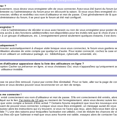
Connexion et Enregistrement
ter ?
ieusement, vous devez vous enregistrer afin de vous connecter. Avez-vous été banni du forum (un 
ebmestre ou l'administrateur du forum pour en découvrir la raison. Si vous vous êtes enregistré e
ecter, vérifiez et revérifiez vos nom d'utilisateur et mot de passe. C'est généralement de là que 
dministrateur du forum, il se peut que le forum ait été mal configuré.
registrer ?
c'est à l'administrateur de décider si vous avez besoin ou non de vous enregistrer pour poster d
era accès à des fonctions additionnelles non-disponibles pour les invités tels que le choix d'une
tion à un groupe d'utilisateurs, etc. L'enregistrement prend seulement quelques instants, il est do
matiquement ?
nnecter automatiquement à chaque visite
lorsque vous vous connectez, le forum vous gardera s
utilisation abusive de votre compte par quelqu'un d'autre. Pour rester connecté, cochez la case e
n utilisant un ordinateur partagé, ex : bibliothèque, cybercafé, université, etc.
d'utilisateur apparaisse dans la liste des utilisateurs en ligne ?
e option
Cacher sa présence en ligne
, si vous choisissez
Oui
, vous n'apparaîtrez qu'uniquement a
lisateur invisible.
e ne peut être retrouvé, il peut par contre être réinitialisé. Pour ce faire, aller sur la page de c
uctions et vous devriez pouvoir vous reconnecter en un rien de temps.
as me connecter !
ntré correctement vos nom d'utilisateur et mot de passe. S'ils ont correctement été entrés, alors i
iqué sur le lien
J'ai moins de 13 ans
au moment de l'enregistrement, alors vous devrez suivre les
re que votre compte a besoin d'être activé ? Certains forums requièrent que tous les nouveaux enre
 avant de pouvoir vous connecter. Lorsque vous vous êtes enregistré, un message aurait dû vous ap
uivez alors les instructions qui s'y trouvent, si vous ne l'avez pas reçu, alors êtes-vous bien sûr
lide ? L'une des raisons pour lesquelles l'activation est utilisée, c'est de réduire les chances de v
 êtes sûr que l'adresse e-mail que vous avez fournie est valide, essayez alors de contacter l'ad