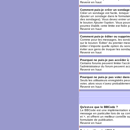
Revenir en haut
Comment puis-je créer un sondage
Créer un sondage est facile, lorsque 
Ajouter un sondage
dans le formulai
des sondages). Vous devez entrer un 
le bouton
Ajouter l'option
. Vous pouve
pourrez établir, cette limite est fixée 
Revenir en haut
Comment puis-je éditer ou supprim
Comme pour les messages, les sondag
sur le bouton 'Editer' du premier mes
éditer n'importe quelle option du son
éviter aux gens de truquer les sonda
Revenir en haut
Pourquoi ne puis-je pas accéder à
Certains forums peuvent limiter l'accè
l'administrateur du forum peuvent acc
Revenir en haut
Pourquoi ne puis-je pas voter dan
Seuls les utilisateurs enregistrés pe
voter, alors vous n'avez probablement
Revenir en haut
Qu'est-ce que le BBCode ?
Le BBCode est une implémentation spé
message en particulier lors de sa com
et >, et offrent un meilleur contrôle 
formulaire de publication.
Revenir en haut