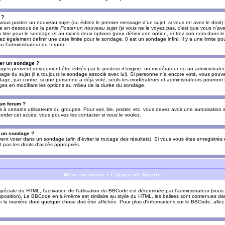
 ?
vous postez un nouveau sujet (ou éditez le premier message d'un sujet, si vous en avez le droit)
re en dessous de la partie
Poster un nouveau sujet
(si vous ne le voyez pas, c'est que vous n'av
titre pour le sondage et au moins deux options (pour définir une option, entrez son nom dans le
z également définir une date limite pour le sondage, 0 est un sondage infini. Il y a une limite p
par l'administrateur du forum).
er un sondage ?
es peuvent uniquement être édités par le posteur d'origine, un modérateur ou un administrateur
sage du sujet (il a toujours le sondage associé avec lui). Si personne n'a encore voté, vous pou
dage, par contre, si une personne a déjà voté, seuls les modérateurs et administrateurs pourront l
ges en modifiant les options au milieu de la durée du sondage.
 un forum ?
s à certains utilisateurs ou groupes. Pour voir, lire, poster, etc. vous devez avoir une autorisation
order cet accès, vous pouvez les contacter si vous le voulez.
s un sondage ?
uvent voter dans un sondage (afin d'éviter le trucage des résultats). Si vous vous êtes enregistré
 pas les droits d'accès appropriés.
Mise en forme et Types de Sujets
ciale du HTML, l'activation de l'utilisation du BBCode est déterminée par l'administrateur (vous
position). Le BBCode en lui-même est similaire au styile du HTML, les balises sont contenues dan
sur la manière dont quelque chose doit être affichée. Pour plus d'informations sur le BBCode, allez 