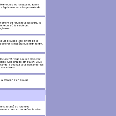
ler toutes les facettes du forum,
 ont également tous les pouvoirs de
ement du forum tous les jours. Ils
 le forum où ils modèrent.
èglement.
ieurs groupes (ceci diffère de la
t différents modérateurs d'un forum,
ocument), vous pourrez alors voir
sibles. Si le groupe est ouvert, vous
mande, il pourrait vous demander les
 ses raisons.
r la création d'un groupe
ur la totalité du forum ou
trateur pour en connaître la raison.