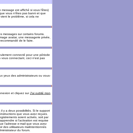
message est affiché si vous l'êtes)
t que vous n'êtes pas banni et que
vient le problème, si cela ne
es messages sur certains forums.
 image avatar, une messagerie privée,
nc recommandé de le faire.
eulement connecté pour une période
n vous connectant, ceci n'est pas
ux yeux des administrateurs ou vous-
onnexion et cliquez sur
J'ai oublié mon
l y a deux possibilités. Si le support
 instructions que vous avez reçues.
gistrements soient activés, soit par
prendre si l'activation est requise
 que l'adresse e-mail que vous avez
oir des utilisateurs malintentionnés
ministrateur du forum.