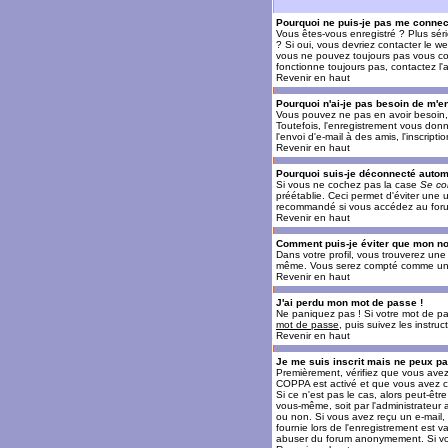
Pourquoi ne puis-je pas me connec
Vous êtes-vous enregistré ? Plus sér
? Si oui, vous devriez contacter le w
vous ne pouvez toujours pas vous conn
fonctionne toujours pas, contactez l'a
Revenir en haut
Pourquoi n'ai-je pas besoin de m'en
Vous pouvez ne pas en avoir besoin, 
Toutefois, l'enregistrement vous donn
l'envoi d'e-mail à des amis, l'inscrip
Revenir en haut
Pourquoi suis-je déconnecté auto
Si vous ne cochez pas la case
Se co
préétablie. Ceci permet d'éviter une 
recommandé si vous accédez au forum e
Revenir en haut
Comment puis-je éviter que mon nom 
Dans votre profil, vous trouverez un
même. Vous serez compté comme un uti
Revenir en haut
J'ai perdu mon mot de passe !
Ne paniquez pas ! Si votre mot de pass
mot de passe
, puis suivez les instr
Revenir en haut
Je me suis inscrit mais ne peux p
Premièrement, vérifiez que vous avez e
COPPA est activé et que vous avez cl
Si ce n'est pas le cas, alors peut-êt
vous-même, soit par l'administrateur
ou non. Si vous avez reçu un e-mail, s
fournie lors de l'enregistrement est va
abuser du forum anonymement. Si vous