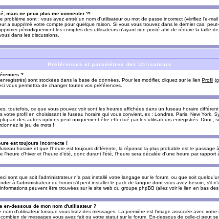
sé, mais ne peux plus me connecter ?!
e problème sont : vous avez entré un nom d'utilisateur ou mot de passe incorrect (vérifiez l'e-ma
teur a supprimé votre compte pour quelque raison. Si vous vous trouvez dans le dernier cas, peut-
supprimer périodiquement les comptes des utilisateurs n'ayant rien posté afin de réduire la taille
-vous dans les discussions.
Préférences et paramètres des Utilisateurs
érences ?
enregistrés) sont stockées dans la base de données. Pour les modifier, cliquez sur le lien
Profil
(g
Ceci vous permettra de changer toutes vos préférences.
s, toutefois, ce que vous pouvez voir sont les heures affichées dans un fuseau horaire différent d
votre profil en choisissant le fuseau horaire qui vous convient, ex : Londres, Paris, New York, Sy
lupart des autres options peut uniquement être effectué par les utilisateurs enregistrés. Donc, si 
rdonnez le jeu de mots !
eure est toujours incorrecte !
 fuseau horaire et que l'heure est toujours différente, la réponse la plus probable est le passage à
'heure d'hiver et l'heure d'été, donc durant l'été, l'heure sera décalée d'une heure par rapport à 
eci sont que soit l'administrateur n'a pas installé votre langage sur le forum, ou que soit quelqu'
r à l'administrateur du forum s'il peut installer le pack de langue dont vous avez besoin, s'il n'
'informations peuvent être trouvées sur le site web du groupe phpBB (allez voir le lien en bas de
 en-dessous de mon nom d'utilisateur ?
e nom d'utilisateur lorsque vous lisez des messages. La première est l'image associée avec votre
t combien de messages vous avez fait ou votre statut sur le forum. En-dessous de celle-ci peut s