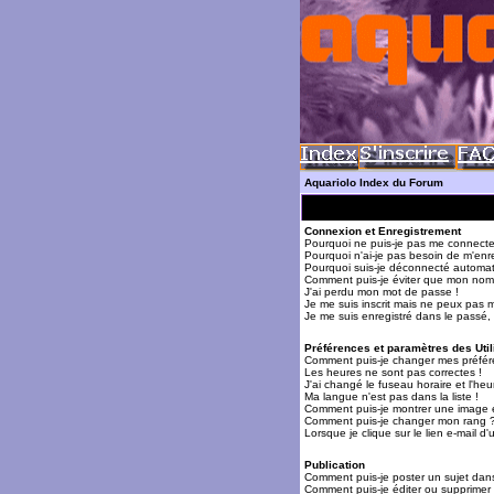
Aquariolo Index du Forum
Connexion et Enregistrement
Pourquoi ne puis-je pas me connecte
Pourquoi n'ai-je pas besoin de m'enre
Pourquoi suis-je déconnecté automa
Comment puis-je éviter que mon nom d'
J'ai perdu mon mot de passe !
Je me suis inscrit mais ne peux pas 
Je me suis enregistré dans le passé,
Préférences et paramètres des Util
Comment puis-je changer mes préfér
Les heures ne sont pas correctes !
J'ai changé le fuseau horaire et l'heur
Ma langue n'est pas dans la liste !
Comment puis-je montrer une image 
Comment puis-je changer mon rang 
Lorsque je clique sur le lien e-mail 
Publication
Comment puis-je poster un sujet dan
Comment puis-je éditer ou supprime