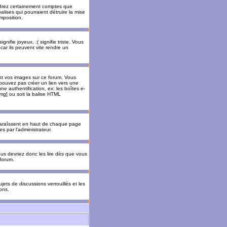
rendrez certainement comptes que
alises qui pourraient détruire la mise
mposition.
nifie joyeux, :( signifie triste. Vous
car ils peuvent vite rendre un
nt vos images sur ce forum. Vous
pouvez pas créer un lien vers une
e authentification, ex: les boîtes e-
img] ou soit la balise HTML
pparaîssent en haut de chaque page
 par l'administrateur.
us devriez donc les lire dès que vous
forum.
jets de discussions verrouillés et les
ons.