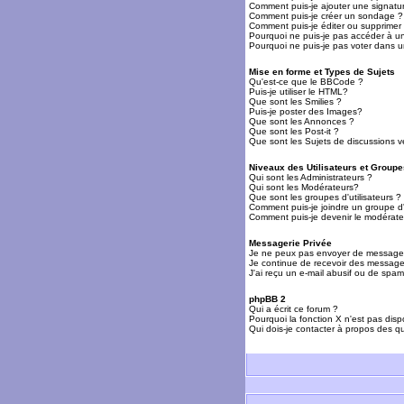
Comment puis-je ajouter une signat
Comment puis-je créer un sondage ?
Comment puis-je éditer ou supprime
Pourquoi ne puis-je pas accéder à u
Pourquoi ne puis-je pas voter dans 
Mise en forme et Types de Sujets
Qu'est-ce que le BBCode ?
Puis-je utiliser le HTML?
Que sont les Smilies ?
Puis-je poster des Images?
Que sont les Annonces ?
Que sont les Post-it ?
Que sont les Sujets de discussions ve
Niveaux des Utilisateurs et Groupe
Qui sont les Administrateurs ?
Qui sont les Modérateurs?
Que sont les groupes d'utilisateurs ?
Comment puis-je joindre un groupe d'u
Comment puis-je devenir le modérateu
Messagerie Privée
Je ne peux pas envoyer de messages
Je continue de recevoir des messages
J'ai reçu un e-mail abusif ou de spa
phpBB 2
Qui a écrit ce forum ?
Pourquoi la fonction X n'est pas disp
Qui dois-je contacter à propos des qu