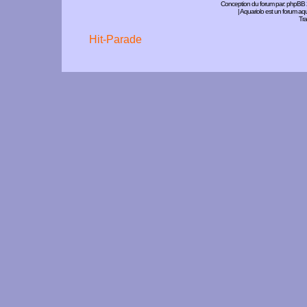
Conception du forum par:
phpBB
| Aquariolo est un forum a
Tra