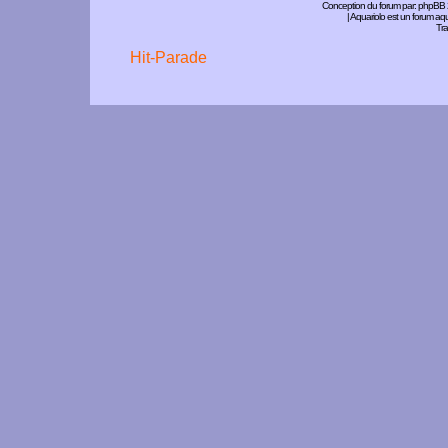
Conception du forum par:
phpBB
| Aquariolo est un forum a
Tra