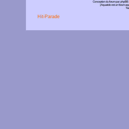
Conception du forum par:
phpBB
| Aquariolo est un forum a
Tra