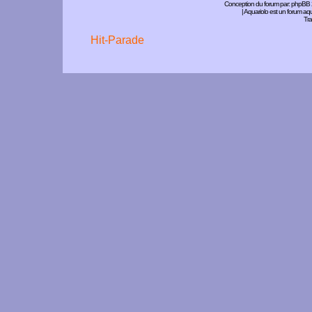
Conception du forum par:
phpBB
| Aquariolo est un forum a
Tra