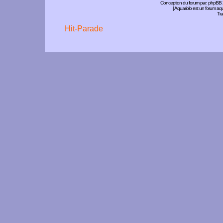
Conception du forum par:
phpBB
| Aquariolo est un forum a
Tra