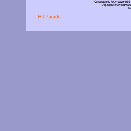
Conception du forum par:
phpBB
| Aquariolo est un forum a
Tra