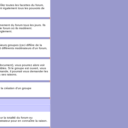
ler toutes les facettes du forum,
 ont également tous les pouvoirs de
ement du forum tous les jours. Ils
 le forum où ils modèrent.
èglement.
ieurs groupes (ceci diffère de la
t différents modérateurs d'un forum,
ocument), vous pourrez alors voir
sibles. Si le groupe est ouvert, vous
mande, il pourrait vous demander les
 ses raisons.
r la création d'un groupe
ur la totalité du forum ou
trateur pour en connaître la raison.