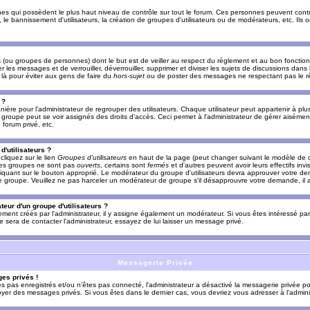
es qui possèdent le plus haut niveau de contrôle sur tout le forum. Ces personnes peuvent contrô
, le bannissement d'utilisateurs, la création de groupes d'utilisateurs ou de modérateurs, etc. Ils
ou groupes de personnes) dont le but est de veiller au respect du règlement et au bon fonctionn
r les messages et de verrouiller, déverrouiller, supprimer et diviser les sujets de discussions dans
là pour éviter aux gens de faire du
hors-sujet
ou de poster des messages ne respectant pas le r
 ?
ière pour l'administrateur de regrouper des utilisateurs. Chaque utilisateur peut appartenir à plus
groupe peut se voir assignés des droits d'accès. Ceci permet à l'administrateur de gérer aisémen
forum privé, etc.
d'utilisateurs ?
cliquez sur le lien
Groupes d'utilisateurs
en haut de la page (peut changer suivant le modèle de d
 les groupes ne sont pas
ouverts
, certains sont
fermés
et d'autres peuvent avoir leurs effectifs invi
iquant sur le bouton approprié. Le modérateur du groupe d'utilisateurs devra approuver votre de
le groupe. Veuillez ne pas harceler un modérateur de groupe s'il désapprouvre votre demande, il a
eur d'un groupe d'utilisateurs ?
llement créés par l'administrateur, il y assigne également un modérateur. Si vous êtes intéressé pa
ire sera de contacter l'administrateur, essayez de lui laisser un message privé.
Messagerie Privée
es privés !
êtes pas enregistrés et/ou n'êtes pas connecté, l'administrateur a désactivé la messagerie privée po
yer des messages privés. Si vous êtes dans le dernier cas, vous devriez vous adresser à l'adminis