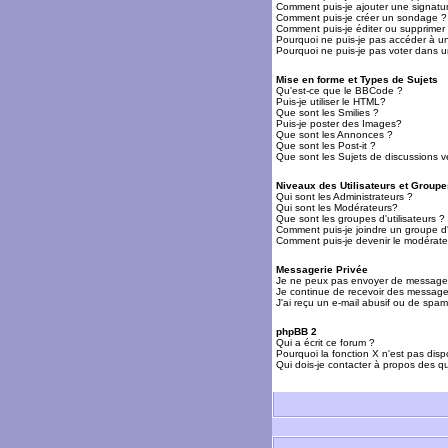
Comment puis-je ajouter une signat
Comment puis-je créer un sondage ?
Comment puis-je éditer ou supprime
Pourquoi ne puis-je pas accéder à u
Pourquoi ne puis-je pas voter dans 
Mise en forme et Types de Sujets
Qu'est-ce que le BBCode ?
Puis-je utiliser le HTML?
Que sont les Smilies ?
Puis-je poster des Images?
Que sont les Annonces ?
Que sont les Post-it ?
Que sont les Sujets de discussions ve
Niveaux des Utilisateurs et Groupe
Qui sont les Administrateurs ?
Qui sont les Modérateurs?
Que sont les groupes d'utilisateurs ?
Comment puis-je joindre un groupe d'u
Comment puis-je devenir le modérateu
Messagerie Privée
Je ne peux pas envoyer de messages
Je continue de recevoir des messages
J'ai reçu un e-mail abusif ou de spa
phpBB 2
Qui a écrit ce forum ?
Pourquoi la fonction X n'est pas disp
Qui dois-je contacter à propos des qu