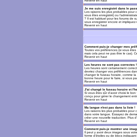
Revenir en haut
Je me suis enregistré dans le pas
Les raisons les plus probables pour c
vous êtes enregistré) ou l'administra
? Il est habituel pour les forums de 
vous enregistrer encore et impliquez
Revenir en haut
Comment puis-je changer mes préf
Toutes vos préférences (si vous êtes 
mais cela peut ne pas être le cas). 
Revenir en haut
Les heures ne sont pas correctes !
Les heures sont certainement correcte
devriez changer vos préférences dans 
changer le fuseau horaire, comme la p
bonne heure pour le faire, si vous pa
Revenir en haut
J'ai changé le fuseau horaire et l'h
Si vous êtes sûr d'avoir choisi le bon
conçu pour gérer le changement entre l
Revenir en haut
Ma langue n'est pas dans la liste !
Les raisons les plus probables pour c
dans votre langue. Essayez de demande
créer une nouvelle traduction. Plus d
Revenir en haut
Comment puis-je montrer une image
Il peut y avoir deux images sous votr
forme d'étoiles ou de blocs indiquan