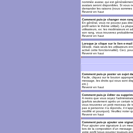
nommée avatar, qui est généralement u
avatars seront disponibles. Si vous n
demander les raisons (nous sommes s
Revenir en haut
Comment puis-je changer mon ran
En général, vous ne pouvez pas direct
profil selon le thème utilisé). La pl
utilisateurs, ex: les modérateurs et a
son rang, vous trouverez probableme
Revenir en haut
Lorsque je clique sur le lien e-mai
Désolé, mais seuls les utilisateurs en
activé cette fonctionnalité). Ceci, pou
Revenir en haut
Comment puis-je poster un sujet d
Facile, cliquez sur le bouton appropr
message, les droits qui vous sont disp
etc.
)
Revenir en haut
Comment puis-je éditer ou suppri
A moins que vous soyez l'administra
(parfois seulement après un certain t
vous trouverez un petit morceau de te
pas si personne n'a répondu, il n'app
modifié et pourquoi). Veuillez noter
Revenir en haut
Comment puis-je ajouter une sign
Pour ajouter une signature à un mess
lors de la composition d'un message 
votre profil (vous pourrez toujours e