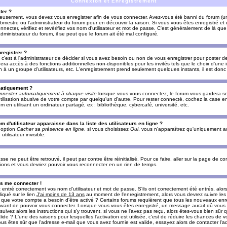
Connexion et Enregistrement
ter ?
ieusement, vous devez vous enregistrer afin de vous connecter. Avez-vous été banni du forum (un 
ebmestre ou l'administrateur du forum pour en découvrir la raison. Si vous vous êtes enregistré e
ecter, vérifiez et revérifiez vos nom d'utilisateur et mot de passe. C'est généralement de là que 
dministrateur du forum, il se peut que le forum ait été mal configuré.
registrer ?
c'est à l'administrateur de décider si vous avez besoin ou non de vous enregistrer pour poster d
era accès à des fonctions additionnelles non-disponibles pour les invités tels que le choix d'une
tion à un groupe d'utilisateurs, etc. L'enregistrement prend seulement quelques instants, il est do
matiquement ?
nnecter automatiquement à chaque visite
lorsque vous vous connectez, le forum vous gardera s
utilisation abusive de votre compte par quelqu'un d'autre. Pour rester connecté, cochez la case e
n utilisant un ordinateur partagé, ex : bibliothèque, cybercafé, université, etc.
d'utilisateur apparaisse dans la liste des utilisateurs en ligne ?
e option
Cacher sa présence en ligne
, si vous choisissez
Oui
, vous n'apparaîtrez qu'uniquement a
lisateur invisible.
e ne peut être retrouvé, il peut par contre être réinitialisé. Pour ce faire, aller sur la page de c
uctions et vous devriez pouvoir vous reconnecter en un rien de temps.
as me connecter !
ntré correctement vos nom d'utilisateur et mot de passe. S'ils ont correctement été entrés, alors i
iqué sur le lien
J'ai moins de 13 ans
au moment de l'enregistrement, alors vous devrez suivre les
re que votre compte a besoin d'être activé ? Certains forums requièrent que tous les nouveaux enre
 avant de pouvoir vous connecter. Lorsque vous vous êtes enregistré, un message aurait dû vous ap
uivez alors les instructions qui s'y trouvent, si vous ne l'avez pas reçu, alors êtes-vous bien sûr
lide ? L'une des raisons pour lesquelles l'activation est utilisée, c'est de réduire les chances de v
 êtes sûr que l'adresse e-mail que vous avez fournie est valide, essayez alors de contacter l'ad