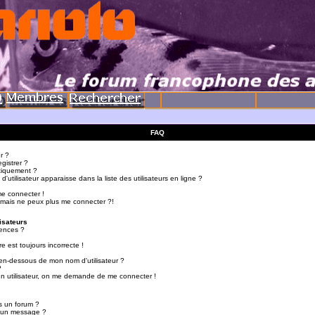
FAQ
r ?
gistrer ?
tiquement ?
utilisateur apparaisse dans la liste des utilisateurs en ligne ?
me connecter !
 mais ne peux plus me connecter ?!
isateurs
ences ?
e est toujours incorrecte !
en-dessous de mon nom d'utilisateur ?
?
d'un utilisateur, on me demande de me connecter !
s un forum ?
r un message ?