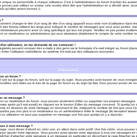
nique ou personnelle à chaque utilisateur. C'est à l'administrateur du forum d'activer les avatars
e pouvez pas utilisez un avatar, cela voudra alors dire que l'administrateur en a décidé ainsi, vou
ûr qu'elles seront bonnes !).
g ?
ement changer le titre d'un rang (le titre d'un rang apparaît sous votre nom d'utilisateur dans le
upart des forums utilisent les rangs pour indiquer le nombre de messages que vous avez postés, mais
dministrateurs peuvent avoir un rang spécifique qui leur est propre. Veuillez ne pas poster inutilem
nt un modérateur ou administrateur qui vous abaissera simplement le compte de votre nombre t
l d'un utilisateur, on me demande de me connecter !
registrés peuvent envoyer des e-mails à des gens via le formulaire d'e-mail intégré au forum (dans 
r éviter l'utilisation malveillante du système d'e-mail par des utilisateurs anonymes.
Publication
ans un forum ?
ié soit sur la page du forum, soit sur la page du sujet. Vous pourriez avoir besoin de vous enregis
onibles sont listés sur le bas de la page du forum ou du sujet (la liste
Vous pouvez poster de nou
mer un message ?
teur ou modérateur du forum, vous pouvez seulement éditer ou supprimer vos propres messages
emps après qu'il soit posté) en cliquant sur le bouton
Editer
du message concerné. Si quelqu'un a
xte en dessous de votre message en retournant le lire, indiquant le nombre de fois que vous l'ave
araîtra pas non plus si un modérateur ou un administrateur édite le message (ils devraient laisse
 qu'un utilisateur ne peut pas supprimer un message une fois que quelqu'un y a répondu.
ature à mon message ?
age, vous devez d'abord en créer une, en allant dans votre profil. Une fois créée, vous pouvez 
pour ajouter votre signature. Vous pouvez aussi ajouter votre signature à tous vos messages en
mpêcher d'attacher votre signature à un message en particulier en décochant la case Attacher sa s