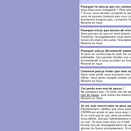
Pourquoi ne puis-je pas me connec
Vous êtes-vous enregistré ? Plus sér
? Si oui, vous devriez contacter le w
vous ne pouvez toujours pas vous conn
fonctionne toujours pas, contactez l'a
Revenir en haut
Pourquoi n'ai-je pas besoin de m'en
Vous pouvez ne pas en avoir besoin, 
Toutefois, l'enregistrement vous donn
l'envoi d'e-mail à des amis, l'inscrip
Revenir en haut
Pourquoi suis-je déconnecté auto
Si vous ne cochez pas la case
Se co
préétablie. Ceci permet d'éviter une 
recommandé si vous accédez au forum e
Revenir en haut
Comment puis-je éviter que mon nom 
Dans votre profil, vous trouverez un
même. Vous serez compté comme un uti
Revenir en haut
J'ai perdu mon mot de passe !
Ne paniquez pas ! Si votre mot de pass
mot de passe
, puis suivez les instr
Revenir en haut
Je me suis inscrit mais ne peux p
Premièrement, vérifiez que vous avez e
COPPA est activé et que vous avez cl
Si ce n'est pas le cas, alors peut-êt
vous-même, soit par l'administrateur
ou non. Si vous avez reçu un e-mail, s
fournie lors de l'enregistrement est va
abuser du forum anonymement. Si vous