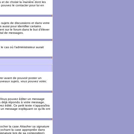
 et de choisir la manière dont les
s pouvez le contacter pour lui en
s sujets de discussions et dans votre
 aussi pour identifier certains
ent sur le forum dans le but d'élever
otal de messages.
le cas où l'administrateur aurait
trer avant de pouvoir poster un
veaux sujets, vous pouvez voter,
. Vous pouvez éditer un message
 déjà répondu à votre message,
z édité. Ce petit texte n'apparaîtra
r un message expliquant ce qu'ils ont
cocher la case
Attacher sa signature
 cochant la case appropriée dans
ignature lors de sa composition).