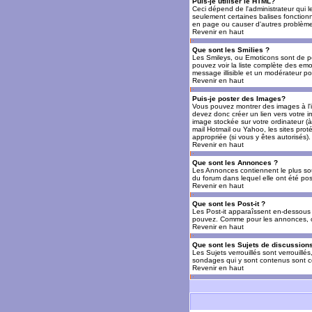
Puis-je utiliser le HTML?
Ceci dépend de l'administrateur qui l
seulement certaines balises fonctio
en page ou causer d'autres problèmes
Revenir en haut
Que sont les Smilies ?
Les Smileys, ou Emoticons sont de petit
pouvez voir la liste complète des emo
message illisible et un modérateur po
Revenir en haut
Puis-je poster des Images?
Vous pouvez montrer des images à l'i
devez donc créer un lien vers votre 
image stockée sur votre ordinateur (à
mail Hotmail ou Yahoo, les sites prot
appropriée (si vous y êtes autorisés).
Revenir en haut
Que sont les Annonces ?
Les Annonces contiennent le plus so
du forum dans lequel elle ont été po
Revenir en haut
Que sont les Post-it ?
Les Post-it apparaîssent en-dessous 
pouvez. Comme pour les annonces, c'e
Revenir en haut
Que sont les Sujets de discussions
Les Sujets verrouillés sont verrouillé
sondages qui y sont contenus sont ce
Revenir en haut