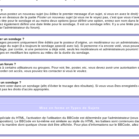
 ?
vous postez un nouveau sujet (ou éditez le premier message d'un sujet, si vous en avez le droit)
re en dessous de la partie
Poster un nouveau sujet
(si vous ne le voyez pas, c'est que vous n'av
titre pour le sondage et au moins deux options (pour définir une option, entrez son nom dans le
z également définir une date limite pour le sondage, 0 est un sondage infini. Il y a une limite p
par l'administrateur du forum).
er un sondage ?
es peuvent uniquement être édités par le posteur d'origine, un modérateur ou un administrateur
sage du sujet (il a toujours le sondage associé avec lui). Si personne n'a encore voté, vous pou
dage, par contre, si une personne a déjà voté, seuls les modérateurs et administrateurs pourront l
ges en modifiant les options au milieu de la durée du sondage.
 un forum ?
s à certains utilisateurs ou groupes. Pour voir, lire, poster, etc. vous devez avoir une autorisation
order cet accès, vous pouvez les contacter si vous le voulez.
s un sondage ?
uvent voter dans un sondage (afin d'éviter le trucage des résultats). Si vous vous êtes enregistré
 pas les droits d'accès appropriés.
Mise en forme et Types de Sujets
ciale du HTML, l'activation de l'utilisation du BBCode est déterminée par l'administrateur (vous
position). Le BBCode en lui-même est similaire au styile du HTML, les balises sont contenues dan
sur la manière dont quelque chose doit être affichée. Pour plus d'informations sur le BBCode, allez 