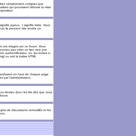
rendrez certainement comptes que
alises qui pourraient détruire la mise
mposition.
nifie joyeux, :( signifie triste. Vous
car ils peuvent vite rendre un
nt vos images sur ce forum. Vous
pouvez pas créer un lien vers une
e authentification, ex: les boîtes e-
img] ou soit la balise HTML
pparaîssent en haut de chaque page
 par l'administrateur.
us devriez donc les lire dès que vous
forum.
jets de discussions verrouillés et les
ons.