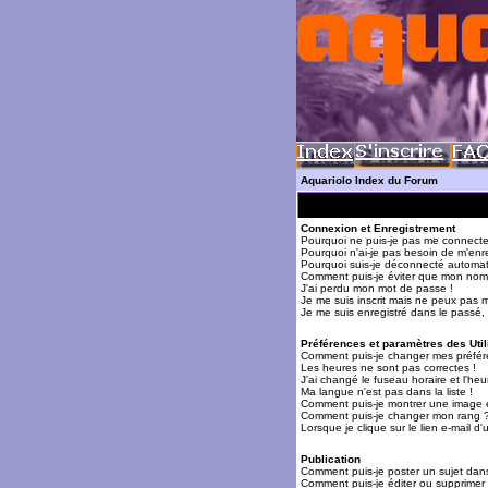
Aquariolo Index du Forum
Connexion et Enregistrement
Pourquoi ne puis-je pas me connecte
Pourquoi n'ai-je pas besoin de m'enre
Pourquoi suis-je déconnecté automa
Comment puis-je éviter que mon nom d'
J'ai perdu mon mot de passe !
Je me suis inscrit mais ne peux pas 
Je me suis enregistré dans le passé,
Préférences et paramètres des Util
Comment puis-je changer mes préfér
Les heures ne sont pas correctes !
J'ai changé le fuseau horaire et l'heur
Ma langue n'est pas dans la liste !
Comment puis-je montrer une image 
Comment puis-je changer mon rang 
Lorsque je clique sur le lien e-mail 
Publication
Comment puis-je poster un sujet dan
Comment puis-je éditer ou supprime