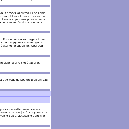
 vous devriez apercevoir une partie
ez probablement pas le droit de créer
 champs appropriée puis cliquez sur
our le nombre d'options que vous
. Pour éditer un sondage, cliquez
vez alors supprimer le sondage ou
'éditer ou le supprimer. Ceci pour
 spéciale, seul le modérateur et
s et que vous ne pouvez toujours pas
 pouvez aussi le désactiver sur un
s des crochets [ et ] à la place de <
voir le guide, accessible depuis le