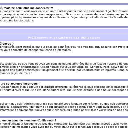
sé, mais ne peux plus me connecter ?!
e problème sont : vous avez entré un nom d'utilisateur ou mot de passe incorrect (vérifiez l'e-ma
teur a supprimé votre compte pour quelque raison. Si vous vous trouvez dans le dernier cas, peut-
supprimer périodiquement les comptes des utilisateurs n'ayant rien posté afin de réduire la taille
-vous dans les discussions.
Préférences et paramètres des Utilisateurs
érences ?
enregistrés) sont stockées dans la base de données. Pour les modifier, cliquez sur le lien
Profil
(g
Ceci vous permettra de changer toutes vos préférences.
s, toutefois, ce que vous pouvez voir sont les heures affichées dans un fuseau horaire différent d
votre profil en choisissant le fuseau horaire qui vous convient, ex : Londres, Paris, New York, Sy
lupart des autres options peut uniquement être effectué par les utilisateurs enregistrés. Donc, si 
rdonnez le jeu de mots !
eure est toujours incorrecte !
 fuseau horaire et que l'heure est toujours différente, la réponse la plus probable est le passage à
'heure d'hiver et l'heure d'été, donc durant l'été, l'heure sera décalée d'une heure par rapport à 
eci sont que soit l'administrateur n'a pas installé votre langage sur le forum, ou que soit quelqu'
r à l'administrateur du forum s'il peut installer le pack de langue dont vous avez besoin, s'il n'
'informations peuvent être trouvées sur le site web du groupe phpBB (allez voir le lien en bas de
 en-dessous de mon nom d'utilisateur ?
e nom d'utilisateur lorsque vous lisez des messages. La première est l'image associée avec votre
t combien de messages vous avez fait ou votre statut sur le forum. En-dessous de celle-ci peut s