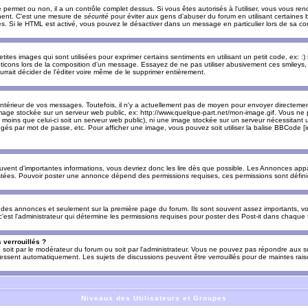
e permet ou non, il a un contrôle complet dessus. Si vous êtes autorisés à l'utiliser, vous vous 
nnent. C'est une mesure de
sécurité
pour éviter aux gens d'abuser du forum en utilisant certaines b
. Si le HTML est activé, vous pouvez le désactiver dans un message en particulier lors de sa co
es images qui sont utilisées pour exprimer certains sentiments en utilisant un petit code, ex: :) sig
ticons lors de la composition d'un message. Essayez de ne pas utiliser abusivement ces smileys, 
urrait décider de l'éditer voire même de le supprimer entièrement.
ntérieur de vos messages. Toutefois, il n'y a actuellement pas de moyen pour envoyer directeme
image stockée sur un serveur web public, ex: http://www.quelque-part.net/mon-image.gif. Vous ne 
 moins que celui-ci soit un serveur web public), ni une image stockée sur un serveur nécessitant un
égés par mot de passe, etc. Pour afficher une image, vous pouvez soit utiliser la balise BBCode [
uvent d'importantes informations, vous devriez donc les lire dès que possible. Les Annonces a
stées. Pouvoir poster une annonce dépend des permissions requises, ces permissions sont définies
des annonces et seulement sur la première page du forum. Ils sont souvent assez importants, vo
st l'administrateur qui détermine les permissions requises pour poster des Post-it dans chaque 
 verrouillés ?
s, soit par le modérateur du forum ou soit par l'administrateur. Vous ne pouvez pas répondre aux su
ssent automatiquement. Les sujets de discussions peuvent être verrouillés pour de maintes rais
Niveaux des Utilisateurs et Groupes