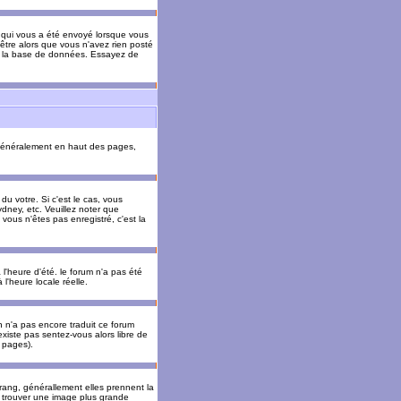
il qui vous a été envoyé lorsque vous
être alors que vous n'avez rien posté
 de la base de données. Essayez de
énéralement en haut des pages,
u votre. Si c'est le cas, vous
dney, etc. Veuillez noter que
vous n'êtes pas enregistré, c'est la
 l'heure d'été. le forum n'a pas été
l'heure locale réelle.
un n'a pas encore traduit ce forum
existe pas sentez-vous alors libre de
s pages).
 rang, générallement elles prennent la
e trouver une image plus grande