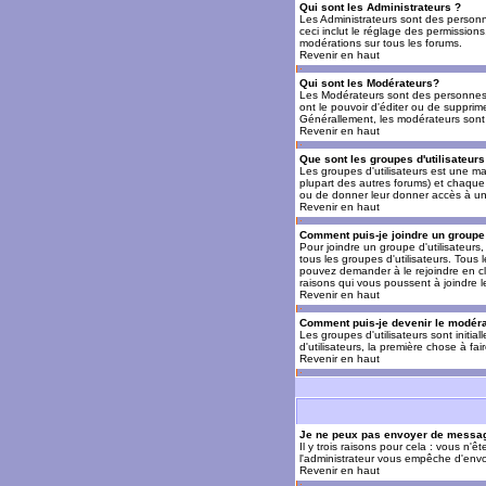
Qui sont les Administrateurs ?
Les Administrateurs sont des personn
ceci inclut le réglage des permissions
modérations sur tous les forums.
Revenir en haut
Qui sont les Modérateurs?
Les Modérateurs sont des personnes (
ont le pouvoir d'éditer ou de supprime
Générallement, les modérateurs sont 
Revenir en haut
Que sont les groupes d'utilisateurs
Les groupes d'utilisateurs est une man
plupart des autres forums) et chaque 
ou de donner leur donner accès à un 
Revenir en haut
Comment puis-je joindre un groupe 
Pour joindre un groupe d'utilisateurs, 
tous les groupes d'utilisateurs. Tous
pouvez demander à le rejoindre en cl
raisons qui vous poussent à joindre 
Revenir en haut
Comment puis-je devenir le modérat
Les groupes d'utilisateurs sont initia
d'utilisateurs, la première chose à fa
Revenir en haut
Je ne peux pas envoyer de messag
Il y trois raisons pour cela : vous n'
l'administrateur vous empêche d'envo
Revenir en haut