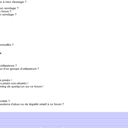
ure à mon message ?
r un sondage ?
n forum ?
un sondage ?
rrouillés ?
s
tilisateurs ?
r d'un groupe d'utilisateurs ?
 privés !
 privés non-désirés !
mming de quelqu'un sur ce forum !
onible ?
estions d'abus ou de légalité relatif à ce forum ?