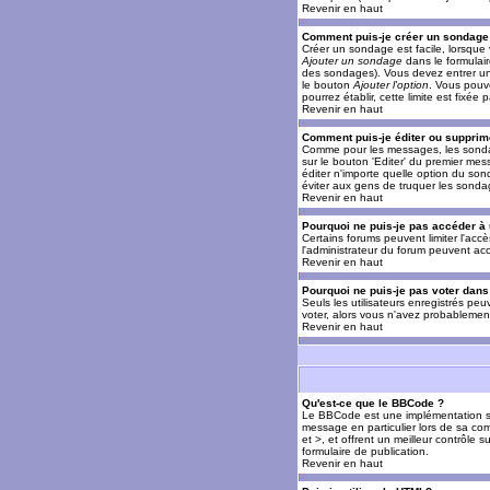
Revenir en haut
Comment puis-je créer un sondage
Créer un sondage est facile, lorsque 
Ajouter un sondage
dans le formulai
des sondages). Vous devez entrer un 
le bouton
Ajouter l'option
. Vous pouve
pourrez établir, cette limite est fixée 
Revenir en haut
Comment puis-je éditer ou supprim
Comme pour les messages, les sondag
sur le bouton 'Editer' du premier mes
éditer n'importe quelle option du son
éviter aux gens de truquer les sonda
Revenir en haut
Pourquoi ne puis-je pas accéder à
Certains forums peuvent limiter l'accè
l'administrateur du forum peuvent acc
Revenir en haut
Pourquoi ne puis-je pas voter dan
Seuls les utilisateurs enregistrés pe
voter, alors vous n'avez probablement
Revenir en haut
Qu'est-ce que le BBCode ?
Le BBCode est une implémentation spé
message en particulier lors de sa com
et >, et offrent un meilleur contrôle 
formulaire de publication.
Revenir en haut