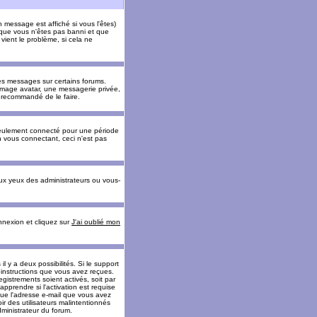
message est affiché si vous l'êtes)
t que vous n'êtes pas banni et que
vient le problème, si cela ne
es messages sur certains forums.
 image avatar, une messagerie privée,
nc recommandé de le faire.
eulement connecté pour une période
n vous connectant, ceci n'est pas
ux yeux des administrateurs ou vous-
onnexion et cliquez sur
J'ai oublié mon
l y a deux possibilités. Si le support
 instructions que vous avez reçues.
gistrements soient activés, soit par
prendre si l'activation est requise
 que l'adresse e-mail que vous avez
oir des utilisateurs malintentionnés
ministrateur du forum.