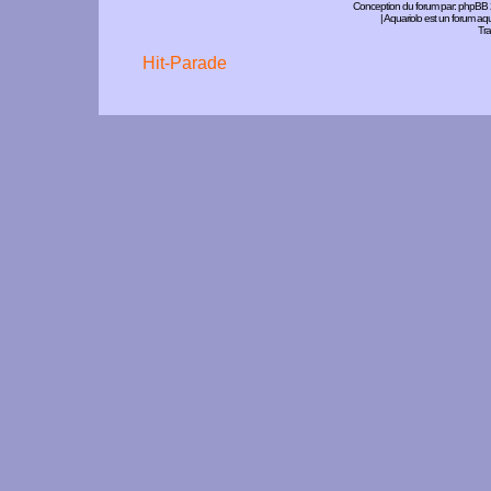
Conception du forum par:
phpBB
| Aquariolo est un forum a
Tra