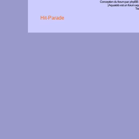
Conception du forum par:
phpBB
| Aquariolo est un forum a
Tra