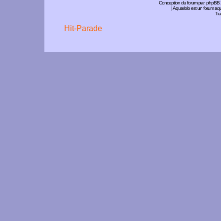
Conception du forum par:
phpBB
| Aquariolo est un forum a
Tra