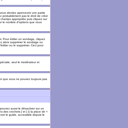
 vous devriez apercevoir une partie
ez probablement pas le droit de créer
 champs appropriée puis cliquez sur
our le nombre d'options que vous
. Pour éditer un sondage, cliquez
vez alors supprimer le sondage ou
'éditer ou le supprimer. Ceci pour
 spéciale, seul le modérateur et
s et que vous ne pouvez toujours pas
 pouvez aussi le désactiver sur un
s des crochets [ et ] à la place de <
voir le guide, accessible depuis le