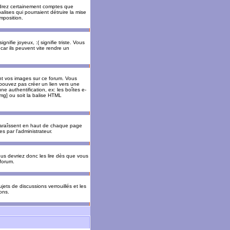
rendrez certainement comptes que
alises qui pourraient détruire la mise
mposition.
nifie joyeux, :( signifie triste. Vous
car ils peuvent vite rendre un
nt vos images sur ce forum. Vous
pouvez pas créer un lien vers une
e authentification, ex: les boîtes e-
img] ou soit la balise HTML
pparaîssent en haut de chaque page
 par l'administrateur.
us devriez donc les lire dès que vous
forum.
jets de discussions verrouillés et les
ons.