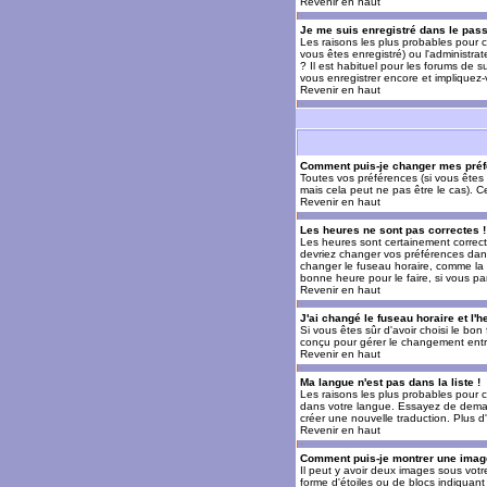
Revenir en haut
Je me suis enregistré dans le pas
Les raisons les plus probables pour c
vous êtes enregistré) ou l'administra
? Il est habituel pour les forums de 
vous enregistrer encore et impliquez
Revenir en haut
Comment puis-je changer mes préf
Toutes vos préférences (si vous êtes 
mais cela peut ne pas être le cas). 
Revenir en haut
Les heures ne sont pas correctes !
Les heures sont certainement correcte
devriez changer vos préférences dans 
changer le fuseau horaire, comme la p
bonne heure pour le faire, si vous pa
Revenir en haut
J'ai changé le fuseau horaire et l'h
Si vous êtes sûr d'avoir choisi le bon
conçu pour gérer le changement entre l
Revenir en haut
Ma langue n'est pas dans la liste !
Les raisons les plus probables pour c
dans votre langue. Essayez de demande
créer une nouvelle traduction. Plus d
Revenir en haut
Comment puis-je montrer une image
Il peut y avoir deux images sous votr
forme d'étoiles ou de blocs indiquan