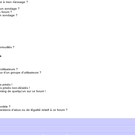
ure à mon message ?
r un sondage ?
n forum ?
un sondage ?
rrouillés ?
s
tilisateurs ?
r d'un groupe d'utilisateurs ?
 privés !
 privés non-désirés !
mming de quelqu'un sur ce forum !
onible ?
estions d'abus ou de légalité relatif à ce forum ?