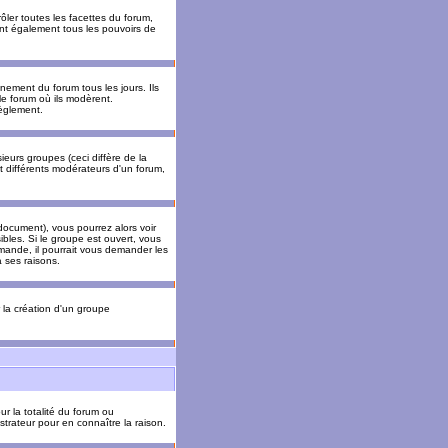
ler toutes les facettes du forum,
 ont également tous les pouvoirs de
ement du forum tous les jours. Ils
 le forum où ils modèrent.
èglement.
ieurs groupes (ceci diffère de la
t différents modérateurs d'un forum,
ocument), vous pourrez alors voir
sibles. Si le groupe est ouvert, vous
mande, il pourrait vous demander les
 ses raisons.
r la création d'un groupe
ur la totalité du forum ou
trateur pour en connaître la raison.