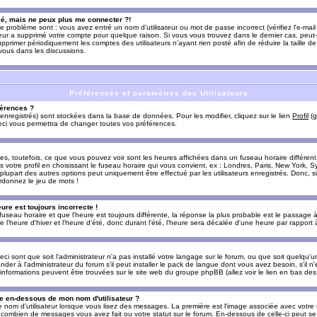
sé, mais ne peux plus me connecter ?!
e problème sont : vous avez entré un nom d'utilisateur ou mot de passe incorrect (vérifiez l'e-ma
teur a supprimé votre compte pour quelque raison. Si vous vous trouvez dans le dernier cas, peut-
supprimer périodiquement les comptes des utilisateurs n'ayant rien posté afin de réduire la taille
-vous dans les discussions.
Préférences et paramètres des Utilisateurs
érences ?
enregistrés) sont stockées dans la base de données. Pour les modifier, cliquez sur le lien
Profil
(g
Ceci vous permettra de changer toutes vos préférences.
s, toutefois, ce que vous pouvez voir sont les heures affichées dans un fuseau horaire différent d
votre profil en choisissant le fuseau horaire qui vous convient, ex : Londres, Paris, New York, Sy
lupart des autres options peut uniquement être effectué par les utilisateurs enregistrés. Donc, si 
rdonnez le jeu de mots !
eure est toujours incorrecte !
 fuseau horaire et que l'heure est toujours différente, la réponse la plus probable est le passage à
'heure d'hiver et l'heure d'été, donc durant l'été, l'heure sera décalée d'une heure par rapport à 
eci sont que soit l'administrateur n'a pas installé votre langage sur le forum, ou que soit quelqu'
r à l'administrateur du forum s'il peut installer le pack de langue dont vous avez besoin, s'il n'
'informations peuvent être trouvées sur le site web du groupe phpBB (allez voir le lien en bas de
 en-dessous de mon nom d'utilisateur ?
e nom d'utilisateur lorsque vous lisez des messages. La première est l'image associée avec votre
t combien de messages vous avez fait ou votre statut sur le forum. En-dessous de celle-ci peut s