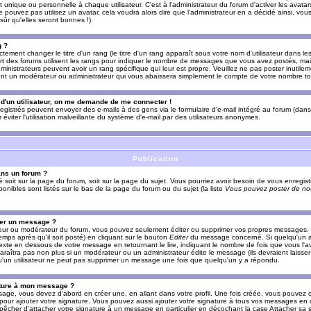
nique ou personnelle à chaque utilisateur. C'est à l'administrateur du forum d'activer les avatars
e pouvez pas utilisez un avatar, cela voudra alors dire que l'administrateur en a décidé ainsi, vou
ûr qu'elles seront bonnes !).
g ?
ement changer le titre d'un rang (le titre d'un rang apparaît sous votre nom d'utilisateur dans le
upart des forums utilisent les rangs pour indiquer le nombre de messages que vous avez postés, mais
dministrateurs peuvent avoir un rang spécifique qui leur est propre. Veuillez ne pas poster inutilem
nt un modérateur ou administrateur qui vous abaissera simplement le compte de votre nombre t
l d'un utilisateur, on me demande de me connecter !
registrés peuvent envoyer des e-mails à des gens via le formulaire d'e-mail intégré au forum (dans 
r éviter l'utilisation malveillante du système d'e-mail par des utilisateurs anonymes.
Publication
ans un forum ?
ié soit sur la page du forum, soit sur la page du sujet. Vous pourriez avoir besoin de vous enregis
onibles sont listés sur le bas de la page du forum ou du sujet (la liste
Vous pouvez poster de nou
mer un message ?
teur ou modérateur du forum, vous pouvez seulement éditer ou supprimer vos propres messages
emps après qu'il soit posté) en cliquant sur le bouton
Editer
du message concerné. Si quelqu'un a
xte en dessous de votre message en retournant le lire, indiquant le nombre de fois que vous l'ave
araîtra pas non plus si un modérateur ou un administrateur édite le message (ils devraient laisse
 qu'un utilisateur ne peut pas supprimer un message une fois que quelqu'un y a répondu.
ature à mon message ?
age, vous devez d'abord en créer une, en allant dans votre profil. Une fois créée, vous pouvez 
pour ajouter votre signature. Vous pouvez aussi ajouter votre signature à tous vos messages en
mpêcher d'attacher votre signature à un message en particulier en décochant la case Attacher sa s