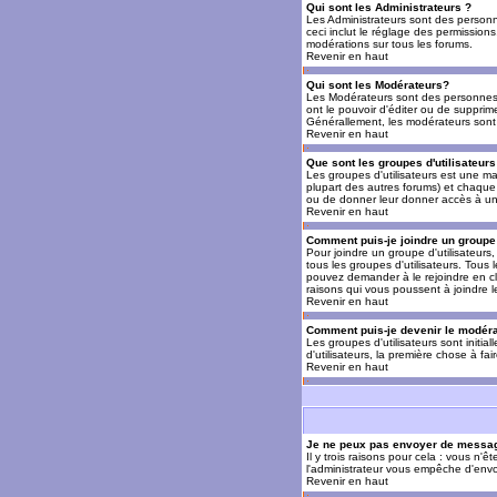
Qui sont les Administrateurs ?
Les Administrateurs sont des personn
ceci inclut le réglage des permissions
modérations sur tous les forums.
Revenir en haut
Qui sont les Modérateurs?
Les Modérateurs sont des personnes (
ont le pouvoir d'éditer ou de supprime
Générallement, les modérateurs sont 
Revenir en haut
Que sont les groupes d'utilisateurs
Les groupes d'utilisateurs est une man
plupart des autres forums) et chaque 
ou de donner leur donner accès à un 
Revenir en haut
Comment puis-je joindre un groupe 
Pour joindre un groupe d'utilisateurs, 
tous les groupes d'utilisateurs. Tous
pouvez demander à le rejoindre en cl
raisons qui vous poussent à joindre 
Revenir en haut
Comment puis-je devenir le modérat
Les groupes d'utilisateurs sont initia
d'utilisateurs, la première chose à fa
Revenir en haut
Je ne peux pas envoyer de messag
Il y trois raisons pour cela : vous n'
l'administrateur vous empêche d'envo
Revenir en haut