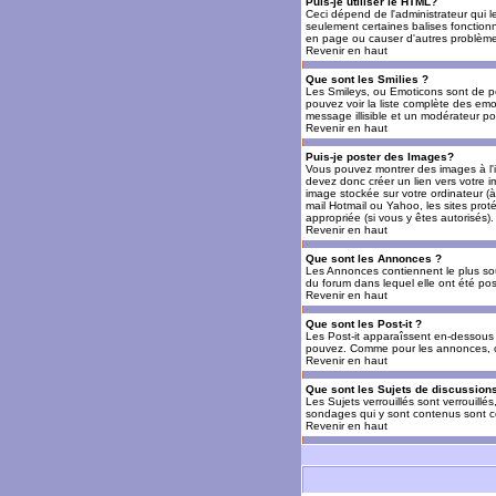
Puis-je utiliser le HTML?
Ceci dépend de l'administrateur qui l
seulement certaines balises fonctio
en page ou causer d'autres problèmes
Revenir en haut
Que sont les Smilies ?
Les Smileys, ou Emoticons sont de petit
pouvez voir la liste complète des emo
message illisible et un modérateur po
Revenir en haut
Puis-je poster des Images?
Vous pouvez montrer des images à l'i
devez donc créer un lien vers votre 
image stockée sur votre ordinateur (à
mail Hotmail ou Yahoo, les sites prot
appropriée (si vous y êtes autorisés).
Revenir en haut
Que sont les Annonces ?
Les Annonces contiennent le plus so
du forum dans lequel elle ont été po
Revenir en haut
Que sont les Post-it ?
Les Post-it apparaîssent en-dessous 
pouvez. Comme pour les annonces, c'e
Revenir en haut
Que sont les Sujets de discussions
Les Sujets verrouillés sont verrouillé
sondages qui y sont contenus sont ce
Revenir en haut