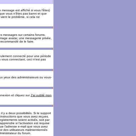
message est affiché si vous l'êtes)
t que vous n'êtes pas banni et que
vient le problème, si cela ne
es messages sur certains forums.
 image avatar, une messagerie privée,
nc recommandé de le faire.
eulement connecté pour une période
n vous connectant, ceci n'est pas
ux yeux des administrateurs ou vous-
onnexion et cliquez sur
J'ai oublié mon
l y a deux possibilités. Si le support
 instructions que vous avez reçues.
gistrements soient activés, soit par
prendre si l'activation est requise
 que l'adresse e-mail que vous avez
oir des utilisateurs malintentionnés
ministrateur du forum.