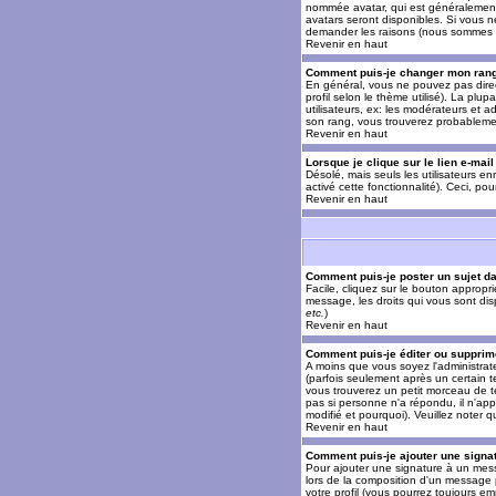
nommée avatar, qui est généralement u
avatars seront disponibles. Si vous n
demander les raisons (nous sommes s
Revenir en haut
Comment puis-je changer mon ran
En général, vous ne pouvez pas direct
profil selon le thème utilisé). La pl
utilisateurs, ex: les modérateurs et a
son rang, vous trouverez probableme
Revenir en haut
Lorsque je clique sur le lien e-mai
Désolé, mais seuls les utilisateurs en
activé cette fonctionnalité). Ceci, pou
Revenir en haut
Comment puis-je poster un sujet d
Facile, cliquez sur le bouton appropr
message, les droits qui vous sont disp
etc.
)
Revenir en haut
Comment puis-je éditer ou suppri
A moins que vous soyez l'administra
(parfois seulement après un certain t
vous trouverez un petit morceau de te
pas si personne n'a répondu, il n'app
modifié et pourquoi). Veuillez noter
Revenir en haut
Comment puis-je ajouter une sign
Pour ajouter une signature à un mess
lors de la composition d'un message 
votre profil (vous pourrez toujours e