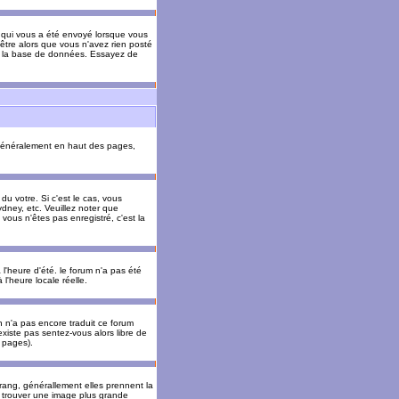
il qui vous a été envoyé lorsque vous
être alors que vous n'avez rien posté
 de la base de données. Essayez de
énéralement en haut des pages,
u votre. Si c'est le cas, vous
dney, etc. Veuillez noter que
vous n'êtes pas enregistré, c'est la
 l'heure d'été. le forum n'a pas été
l'heure locale réelle.
un n'a pas encore traduit ce forum
existe pas sentez-vous alors libre de
s pages).
 rang, générallement elles prennent la
e trouver une image plus grande