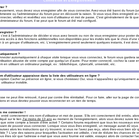
Connexion et Enregistrement
ter ?
ieusement, vous devez vous enregistrer afin de vous connecter. Avez-vous été banni du forum (un 
ebmestre ou l'administrateur du forum pour en découvrir la raison. Si vous vous êtes enregistré e
ecter, vérifiez et revérifiez vos nom d'utilisateur et mot de passe. C'est généralement de là que 
dministrateur du forum, il se peut que le forum ait été mal configuré.
registrer ?
c'est à l'administrateur de décider si vous avez besoin ou non de vous enregistrer pour poster d
era accès à des fonctions additionnelles non-disponibles pour les invités tels que le choix d'une
tion à un groupe d'utilisateurs, etc. L'enregistrement prend seulement quelques instants, il est do
matiquement ?
nnecter automatiquement à chaque visite
lorsque vous vous connectez, le forum vous gardera s
utilisation abusive de votre compte par quelqu'un d'autre. Pour rester connecté, cochez la case e
n utilisant un ordinateur partagé, ex : bibliothèque, cybercafé, université, etc.
d'utilisateur apparaisse dans la liste des utilisateurs en ligne ?
e option
Cacher sa présence en ligne
, si vous choisissez
Oui
, vous n'apparaîtrez qu'uniquement a
lisateur invisible.
e ne peut être retrouvé, il peut par contre être réinitialisé. Pour ce faire, aller sur la page de c
uctions et vous devriez pouvoir vous reconnecter en un rien de temps.
as me connecter !
ntré correctement vos nom d'utilisateur et mot de passe. S'ils ont correctement été entrés, alors i
iqué sur le lien
J'ai moins de 13 ans
au moment de l'enregistrement, alors vous devrez suivre les
re que votre compte a besoin d'être activé ? Certains forums requièrent que tous les nouveaux enre
 avant de pouvoir vous connecter. Lorsque vous vous êtes enregistré, un message aurait dû vous ap
uivez alors les instructions qui s'y trouvent, si vous ne l'avez pas reçu, alors êtes-vous bien sûr
lide ? L'une des raisons pour lesquelles l'activation est utilisée, c'est de réduire les chances de v
 êtes sûr que l'adresse e-mail que vous avez fournie est valide, essayez alors de contacter l'ad