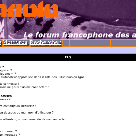
FAQ
r ?
gistrer ?
tiquement ?
utilisateur apparaisse dans la liste des utilisateurs en ligne ?
me connecter !
 mais ne peux plus me connecter ?!
isateurs
ences ?
e est toujours incorrecte !
en-dessous de mon nom d'utilisateur ?
?
d'un utilisateur, on me demande de me connecter !
s un forum ?
r un message ?