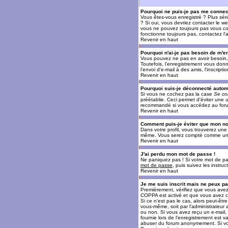
Pourquoi ne puis-je pas me connec
Vous êtes-vous enregistré ? Plus sér
? Si oui, vous devriez contacter le w
vous ne pouvez toujours pas vous conn
fonctionne toujours pas, contactez l'a
Revenir en haut
Pourquoi n'ai-je pas besoin de m'en
Vous pouvez ne pas en avoir besoin, 
Toutefois, l'enregistrement vous donn
l'envoi d'e-mail à des amis, l'inscrip
Revenir en haut
Pourquoi suis-je déconnecté auto
Si vous ne cochez pas la case
Se co
préétablie. Ceci permet d'éviter une 
recommandé si vous accédez au forum e
Revenir en haut
Comment puis-je éviter que mon nom 
Dans votre profil, vous trouverez un
même. Vous serez compté comme un uti
Revenir en haut
J'ai perdu mon mot de passe !
Ne paniquez pas ! Si votre mot de pass
mot de passe
, puis suivez les instr
Revenir en haut
Je me suis inscrit mais ne peux p
Premièrement, vérifiez que vous avez e
COPPA est activé et que vous avez cl
Si ce n'est pas le cas, alors peut-êt
vous-même, soit par l'administrateur
ou non. Si vous avez reçu un e-mail, s
fournie lors de l'enregistrement est va
abuser du forum anonymement. Si vous