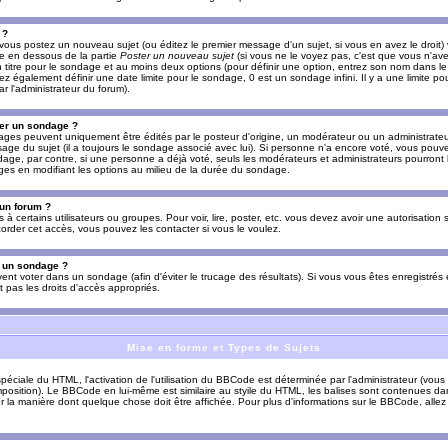
 ?
vous postez un nouveau sujet (ou éditez le premier message d'un sujet, si vous en avez le droit)
re en dessous de la partie
Poster un nouveau sujet
(si vous ne le voyez pas, c'est que vous n'av
titre pour le sondage et au moins deux options (pour définir une option, entrez son nom dans le
z également définir une date limite pour le sondage, 0 est un sondage infini. Il y a une limite p
par l'administrateur du forum).
er un sondage ?
es peuvent uniquement être édités par le posteur d'origine, un modérateur ou un administrateur
sage du sujet (il a toujours le sondage associé avec lui). Si personne n'a encore voté, vous pou
dage, par contre, si une personne a déjà voté, seuls les modérateurs et administrateurs pourront l
ges en modifiant les options au milieu de la durée du sondage.
 un forum ?
s à certains utilisateurs ou groupes. Pour voir, lire, poster, etc. vous devez avoir une autorisation
order cet accès, vous pouvez les contacter si vous le voulez.
s un sondage ?
uvent voter dans un sondage (afin d'éviter le trucage des résultats). Si vous vous êtes enregistré
 pas les droits d'accès appropriés.
Mise en forme et Types de Sujets
ciale du HTML, l'activation de l'utilisation du BBCode est déterminée par l'administrateur (vous
position). Le BBCode en lui-même est similaire au styile du HTML, les balises sont contenues dan
sur la manière dont quelque chose doit être affichée. Pour plus d'informations sur le BBCode, allez 