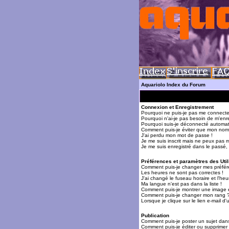
Aquariolo Index du Forum
Connexion et Enregistrement
Pourquoi ne puis-je pas me connecte
Pourquoi n'ai-je pas besoin de m'enre
Pourquoi suis-je déconnecté automa
Comment puis-je éviter que mon nom d'
J'ai perdu mon mot de passe !
Je me suis inscrit mais ne peux pas 
Je me suis enregistré dans le passé,
Préférences et paramètres des Util
Comment puis-je changer mes préfér
Les heures ne sont pas correctes !
J'ai changé le fuseau horaire et l'heur
Ma langue n'est pas dans la liste !
Comment puis-je montrer une image 
Comment puis-je changer mon rang 
Lorsque je clique sur le lien e-mail 
Publication
Comment puis-je poster un sujet dan
Comment puis-je éditer ou supprime