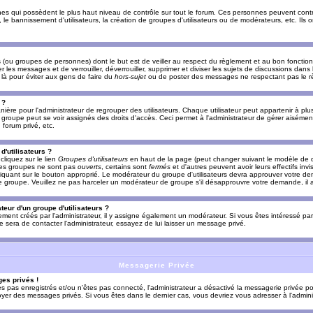
es qui possèdent le plus haut niveau de contrôle sur tout le forum. Ces personnes peuvent contrô
, le bannissement d'utilisateurs, la création de groupes d'utilisateurs ou de modérateurs, etc. Ils
ou groupes de personnes) dont le but est de veiller au respect du règlement et au bon fonctionn
r les messages et de verrouiller, déverrouiller, supprimer et diviser les sujets de discussions dans
là pour éviter aux gens de faire du
hors-sujet
ou de poster des messages ne respectant pas le r
 ?
ière pour l'administrateur de regrouper des utilisateurs. Chaque utilisateur peut appartenir à plus
groupe peut se voir assignés des droits d'accès. Ceci permet à l'administrateur de gérer aisémen
forum privé, etc.
d'utilisateurs ?
cliquez sur le lien
Groupes d'utilisateurs
en haut de la page (peut changer suivant le modèle de d
 les groupes ne sont pas
ouverts
, certains sont
fermés
et d'autres peuvent avoir leurs effectifs invi
iquant sur le bouton approprié. Le modérateur du groupe d'utilisateurs devra approuver votre de
le groupe. Veuillez ne pas harceler un modérateur de groupe s'il désapprouvre votre demande, il a
eur d'un groupe d'utilisateurs ?
llement créés par l'administrateur, il y assigne également un modérateur. Si vous êtes intéressé pa
ire sera de contacter l'administrateur, essayez de lui laisser un message privé.
Messagerie Privée
es privés !
êtes pas enregistrés et/ou n'êtes pas connecté, l'administrateur a désactivé la messagerie privée po
yer des messages privés. Si vous êtes dans le dernier cas, vous devriez vous adresser à l'adminis