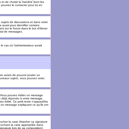
 et de choisir la manière dont les
s pouvez le contacter pour lui en
s sujets de discussions et dans votre
 aussi pour identifier certains
ent sur le forum dans le but d'élever
otal de messages.
le cas où l'administrateur aurait
trer avant de pouvoir poster un
veaux sujets, vous pouvez voter,
. Vous pouvez éditer un message
 déjà répondu à votre message,
z édité. Ce petit texte n'apparaîtra
r un message expliquant ce qu'ils ont
cocher la case
Attacher sa signature
 cochant la case appropriée dans
ignature lors de sa composition).