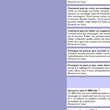
Revenir en haut
Comment puis-je créer un sondage
Créer un sondage est facile, lorsque 
Ajouter un sondage
dans le formulai
des sondages). Vous devez entrer un 
le bouton
Ajouter l'option
. Vous pouve
pourrez établir, cette limite est fixée 
Revenir en haut
Comment puis-je éditer ou supprim
Comme pour les messages, les sondag
sur le bouton 'Editer' du premier mes
éditer n'importe quelle option du son
éviter aux gens de truquer les sonda
Revenir en haut
Pourquoi ne puis-je pas accéder à
Certains forums peuvent limiter l'accè
l'administrateur du forum peuvent acc
Revenir en haut
Pourquoi ne puis-je pas voter dan
Seuls les utilisateurs enregistrés pe
voter, alors vous n'avez probablement
Revenir en haut
Qu'est-ce que le BBCode ?
Le BBCode est une implémentation spé
message en particulier lors de sa com
et >, et offrent un meilleur contrôle 
formulaire de publication.
Revenir en haut