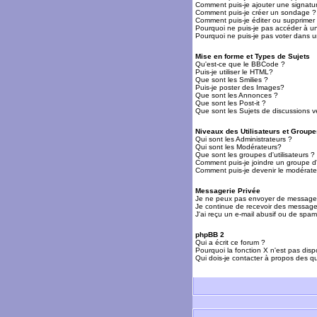
Comment puis-je ajouter une signat
Comment puis-je créer un sondage ?
Comment puis-je éditer ou supprime
Pourquoi ne puis-je pas accéder à u
Pourquoi ne puis-je pas voter dans 
Mise en forme et Types de Sujets
Qu'est-ce que le BBCode ?
Puis-je utiliser le HTML?
Que sont les Smilies ?
Puis-je poster des Images?
Que sont les Annonces ?
Que sont les Post-it ?
Que sont les Sujets de discussions ve
Niveaux des Utilisateurs et Groupe
Qui sont les Administrateurs ?
Qui sont les Modérateurs?
Que sont les groupes d'utilisateurs ?
Comment puis-je joindre un groupe d'u
Comment puis-je devenir le modérateu
Messagerie Privée
Je ne peux pas envoyer de messages
Je continue de recevoir des messages
J'ai reçu un e-mail abusif ou de spa
phpBB 2
Qui a écrit ce forum ?
Pourquoi la fonction X n'est pas disp
Qui dois-je contacter à propos des qu