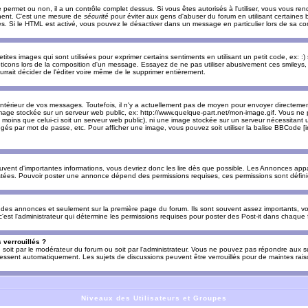
e permet ou non, il a un contrôle complet dessus. Si vous êtes autorisés à l'utiliser, vous vous 
nnent. C'est une mesure de
sécurité
pour éviter aux gens d'abuser du forum en utilisant certaines b
. Si le HTML est activé, vous pouvez le désactiver dans un message en particulier lors de sa co
es images qui sont utilisées pour exprimer certains sentiments en utilisant un petit code, ex: :) sig
ticons lors de la composition d'un message. Essayez de ne pas utiliser abusivement ces smileys, 
urrait décider de l'éditer voire même de le supprimer entièrement.
ntérieur de vos messages. Toutefois, il n'y a actuellement pas de moyen pour envoyer directeme
image stockée sur un serveur web public, ex: http://www.quelque-part.net/mon-image.gif. Vous ne 
 moins que celui-ci soit un serveur web public), ni une image stockée sur un serveur nécessitant un
égés par mot de passe, etc. Pour afficher une image, vous pouvez soit utiliser la balise BBCode [
uvent d'importantes informations, vous devriez donc les lire dès que possible. Les Annonces a
stées. Pouvoir poster une annonce dépend des permissions requises, ces permissions sont définies
des annonces et seulement sur la première page du forum. Ils sont souvent assez importants, vo
st l'administrateur qui détermine les permissions requises pour poster des Post-it dans chaque 
 verrouillés ?
s, soit par le modérateur du forum ou soit par l'administrateur. Vous ne pouvez pas répondre aux su
ssent automatiquement. Les sujets de discussions peuvent être verrouillés pour de maintes rais
Niveaux des Utilisateurs et Groupes