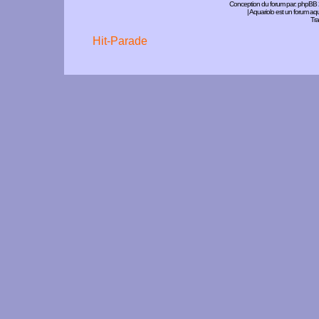
Conception du forum par:
phpBB
| Aquariolo est un forum a
Tra