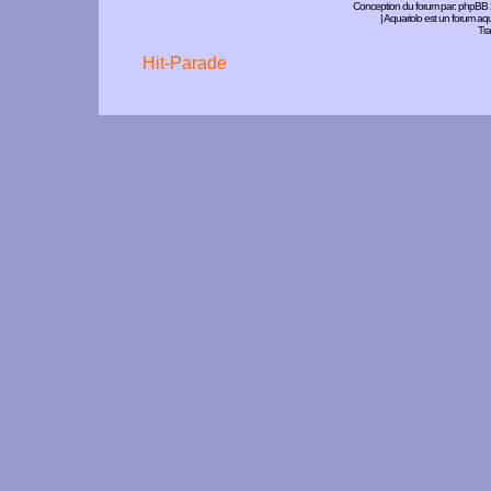
Conception du forum par:
phpBB
| Aquariolo est un forum a
Tra