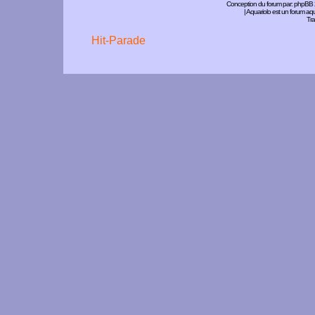
Conception du forum par:
phpBB
| Aquariolo est un forum a
Tra