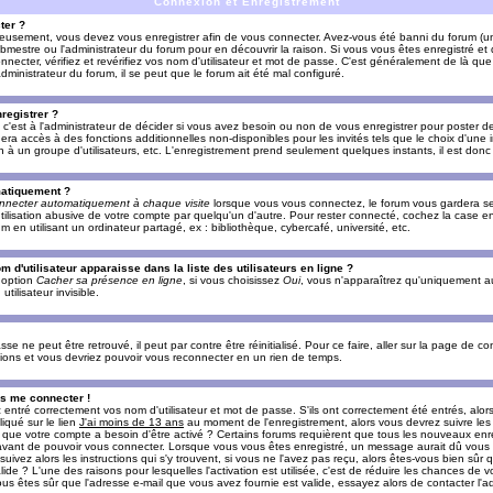
Connexion et Enregistrement
ter ?
ieusement, vous devez vous enregistrer afin de vous connecter. Avez-vous été banni du forum (un 
ebmestre ou l'administrateur du forum pour en découvrir la raison. Si vous vous êtes enregistré e
ecter, vérifiez et revérifiez vos nom d'utilisateur et mot de passe. C'est généralement de là que 
dministrateur du forum, il se peut que le forum ait été mal configuré.
registrer ?
c'est à l'administrateur de décider si vous avez besoin ou non de vous enregistrer pour poster d
era accès à des fonctions additionnelles non-disponibles pour les invités tels que le choix d'une
tion à un groupe d'utilisateurs, etc. L'enregistrement prend seulement quelques instants, il est do
matiquement ?
nnecter automatiquement à chaque visite
lorsque vous vous connectez, le forum vous gardera s
utilisation abusive de votre compte par quelqu'un d'autre. Pour rester connecté, cochez la case e
n utilisant un ordinateur partagé, ex : bibliothèque, cybercafé, université, etc.
d'utilisateur apparaisse dans la liste des utilisateurs en ligne ?
e option
Cacher sa présence en ligne
, si vous choisissez
Oui
, vous n'apparaîtrez qu'uniquement a
lisateur invisible.
e ne peut être retrouvé, il peut par contre être réinitialisé. Pour ce faire, aller sur la page de c
uctions et vous devriez pouvoir vous reconnecter en un rien de temps.
as me connecter !
ntré correctement vos nom d'utilisateur et mot de passe. S'ils ont correctement été entrés, alors i
iqué sur le lien
J'ai moins de 13 ans
au moment de l'enregistrement, alors vous devrez suivre les
re que votre compte a besoin d'être activé ? Certains forums requièrent que tous les nouveaux enre
 avant de pouvoir vous connecter. Lorsque vous vous êtes enregistré, un message aurait dû vous ap
uivez alors les instructions qui s'y trouvent, si vous ne l'avez pas reçu, alors êtes-vous bien sûr
lide ? L'une des raisons pour lesquelles l'activation est utilisée, c'est de réduire les chances de v
 êtes sûr que l'adresse e-mail que vous avez fournie est valide, essayez alors de contacter l'ad