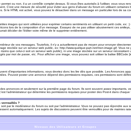
e permet ou non, il a un contrôle complet dessus. Si vous êtes autorisés à l'utiliser, vous vous 
nnent. C'est une mesure de
sécurité
pour éviter aux gens d'abuser du forum en utilisant certaines b
. Si le HTML est activé, vous pouvez le désactiver dans un message en particulier lors de sa co
es images qui sont utilisées pour exprimer certains sentiments en utilisant un petit code, ex: :) sig
ticons lors de la composition d'un message. Essayez de ne pas utiliser abusivement ces smileys, 
urrait décider de l'éditer voire même de le supprimer entièrement.
ntérieur de vos messages. Toutefois, il n'y a actuellement pas de moyen pour envoyer directeme
image stockée sur un serveur web public, ex: http://www.quelque-part.net/mon-image.gif. Vous ne 
 moins que celui-ci soit un serveur web public), ni une image stockée sur un serveur nécessitant un
égés par mot de passe, etc. Pour afficher une image, vous pouvez soit utiliser la balise BBCode [
uvent d'importantes informations, vous devriez donc les lire dès que possible. Les Annonces a
stées. Pouvoir poster une annonce dépend des permissions requises, ces permissions sont définies
des annonces et seulement sur la première page du forum. Ils sont souvent assez importants, vo
st l'administrateur qui détermine les permissions requises pour poster des Post-it dans chaque 
 verrouillés ?
s, soit par le modérateur du forum ou soit par l'administrateur. Vous ne pouvez pas répondre aux su
ssent automatiquement. Les sujets de discussions peuvent être verrouillés pour de maintes rais
Niveaux des Utilisateurs et Groupes