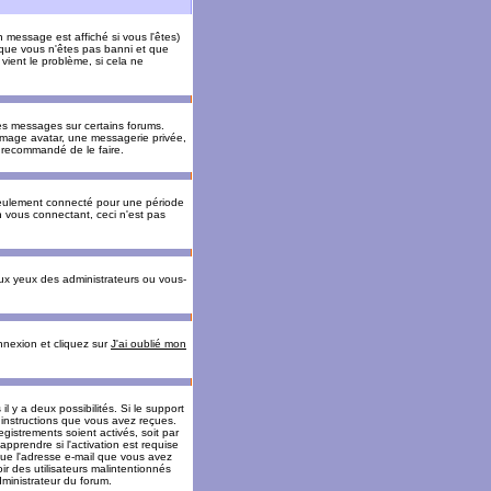
message est affiché si vous l'êtes)
t que vous n'êtes pas banni et que
vient le problème, si cela ne
es messages sur certains forums.
 image avatar, une messagerie privée,
nc recommandé de le faire.
eulement connecté pour une période
n vous connectant, ceci n'est pas
ux yeux des administrateurs ou vous-
onnexion et cliquez sur
J'ai oublié mon
l y a deux possibilités. Si le support
 instructions que vous avez reçues.
gistrements soient activés, soit par
prendre si l'activation est requise
 que l'adresse e-mail que vous avez
oir des utilisateurs malintentionnés
ministrateur du forum.