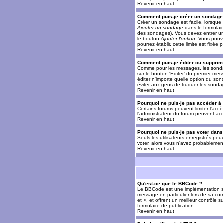
Revenir en haut
Comment puis-je créer un sondage
Créer un sondage est facile, lorsque 
Ajouter un sondage
dans le formulai
des sondages). Vous devez entrer un 
le bouton
Ajouter l'option
. Vous pouve
pourrez établir, cette limite est fixée 
Revenir en haut
Comment puis-je éditer ou supprim
Comme pour les messages, les sondag
sur le bouton 'Editer' du premier mes
éditer n'importe quelle option du son
éviter aux gens de truquer les sonda
Revenir en haut
Pourquoi ne puis-je pas accéder à
Certains forums peuvent limiter l'accè
l'administrateur du forum peuvent acc
Revenir en haut
Pourquoi ne puis-je pas voter dan
Seuls les utilisateurs enregistrés pe
voter, alors vous n'avez probablement
Revenir en haut
Qu'est-ce que le BBCode ?
Le BBCode est une implémentation spé
message en particulier lors de sa com
et >, et offrent un meilleur contrôle 
formulaire de publication.
Revenir en haut