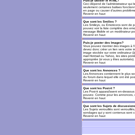
Puis-je utiliser le HTML?
Ceci dépend de l'administrateur qui l
seulement certaines balises fonctio
en page ou causer d'autres problèmes
Revenir en haut
Que sont les Smilies ?
Les Smileys, ou Emoticons sont de petit
pouvez voir la liste complète des emo
message illisible et un modérateur po
Revenir en haut
Puis-je poster des Images?
Vous pouvez montrer des images à l'i
devez donc créer un lien vers votre 
image stockée sur votre ordinateur (à
mail Hotmail ou Yahoo, les sites prot
appropriée (si vous y êtes autorisés).
Revenir en haut
Que sont les Annonces ?
Les Annonces contiennent le plus so
du forum dans lequel elle ont été po
Revenir en haut
Que sont les Post-it ?
Les Post-it apparaîssent en-dessous 
pouvez. Comme pour les annonces, c'e
Revenir en haut
Que sont les Sujets de discussions
Les Sujets verrouillés sont verrouillé
sondages qui y sont contenus sont ce
Revenir en haut