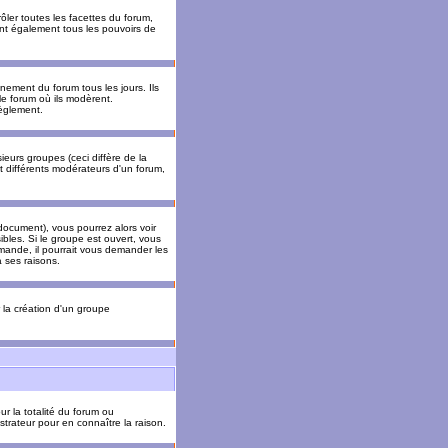
ler toutes les facettes du forum,
 ont également tous les pouvoirs de
ement du forum tous les jours. Ils
 le forum où ils modèrent.
èglement.
ieurs groupes (ceci diffère de la
t différents modérateurs d'un forum,
ocument), vous pourrez alors voir
sibles. Si le groupe est ouvert, vous
mande, il pourrait vous demander les
 ses raisons.
r la création d'un groupe
ur la totalité du forum ou
trateur pour en connaître la raison.