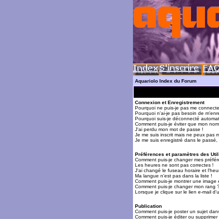
Aquariolo Index du Forum
Connexion et Enregistrement
Pourquoi ne puis-je pas me connecte
Pourquoi n'ai-je pas besoin de m'enre
Pourquoi suis-je déconnecté automa
Comment puis-je éviter que mon nom d'
J'ai perdu mon mot de passe !
Je me suis inscrit mais ne peux pas 
Je me suis enregistré dans le passé,
Préférences et paramètres des Util
Comment puis-je changer mes préfér
Les heures ne sont pas correctes !
J'ai changé le fuseau horaire et l'heur
Ma langue n'est pas dans la liste !
Comment puis-je montrer une image 
Comment puis-je changer mon rang 
Lorsque je clique sur le lien e-mail 
Publication
Comment puis-je poster un sujet dan
Comment puis-je éditer ou supprime