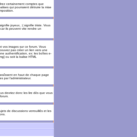
rendrez certainement comptes que
alises qui pourraient détruire la mise
mposition.
nifie joyeux, :( signifie triste. Vous
car ils peuvent vite rendre un
nt vos images sur ce forum. Vous
pouvez pas créer un lien vers une
e authentification, ex: les boîtes e-
img] ou soit la balise HTML
pparaîssent en haut de chaque page
 par l'administrateur.
us devriez donc les lire dès que vous
forum.
jets de discussions verrouillés et les
ons.