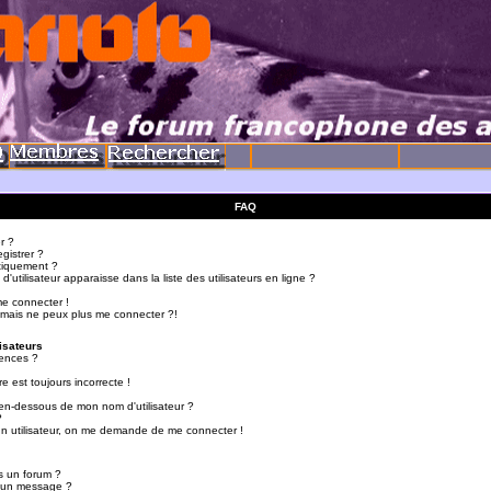
FAQ
r ?
gistrer ?
tiquement ?
utilisateur apparaisse dans la liste des utilisateurs en ligne ?
me connecter !
 mais ne peux plus me connecter ?!
isateurs
ences ?
e est toujours incorrecte !
en-dessous de mon nom d'utilisateur ?
?
d'un utilisateur, on me demande de me connecter !
s un forum ?
r un message ?