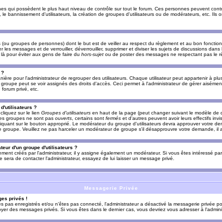
es qui possèdent le plus haut niveau de contrôle sur tout le forum. Ces personnes peuvent contrô
, le bannissement d'utilisateurs, la création de groupes d'utilisateurs ou de modérateurs, etc. Ils
ou groupes de personnes) dont le but est de veiller au respect du règlement et au bon fonctionn
r les messages et de verrouiller, déverrouiller, supprimer et diviser les sujets de discussions dans
là pour éviter aux gens de faire du
hors-sujet
ou de poster des messages ne respectant pas le r
 ?
ière pour l'administrateur de regrouper des utilisateurs. Chaque utilisateur peut appartenir à plus
groupe peut se voir assignés des droits d'accès. Ceci permet à l'administrateur de gérer aisémen
forum privé, etc.
d'utilisateurs ?
cliquez sur le lien
Groupes d'utilisateurs
en haut de la page (peut changer suivant le modèle de d
 les groupes ne sont pas
ouverts
, certains sont
fermés
et d'autres peuvent avoir leurs effectifs invi
iquant sur le bouton approprié. Le modérateur du groupe d'utilisateurs devra approuver votre de
le groupe. Veuillez ne pas harceler un modérateur de groupe s'il désapprouvre votre demande, il a
eur d'un groupe d'utilisateurs ?
llement créés par l'administrateur, il y assigne également un modérateur. Si vous êtes intéressé pa
ire sera de contacter l'administrateur, essayez de lui laisser un message privé.
Messagerie Privée
es privés !
êtes pas enregistrés et/ou n'êtes pas connecté, l'administrateur a désactivé la messagerie privée po
yer des messages privés. Si vous êtes dans le dernier cas, vous devriez vous adresser à l'adminis