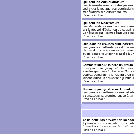
Qui sont les Administrateurs ?
Les Administrateurs sont des personn
ceci inclut le réglage des permissions
modérations sur tous les forums.
Revenir en haut
Qui sont les Modérateurs?
Les Modérateurs sont des personnes (
ont le pouvoir d'éditer ou de supprime
Générallement, les modérateurs sont 
Revenir en haut
Que sont les groupes d'utilisateurs
Les groupes d'utilisateurs est une man
plupart des autres forums) et chaque 
ou de donner leur donner accès à un 
Revenir en haut
Comment puis-je joindre un groupe 
Pour joindre un groupe d'utilisateurs, 
tous les groupes d'utilisateurs. Tous
pouvez demander à le rejoindre en cl
raisons qui vous poussent à joindre 
Revenir en haut
Comment puis-je devenir le modérat
Les groupes d'utilisateurs sont initia
d'utilisateurs, la première chose à fa
Revenir en haut
Je ne peux pas envoyer de messag
Il y trois raisons pour cela : vous n'
l'administrateur vous empêche d'envo
Revenir en haut