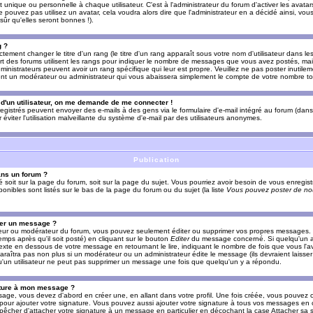
nique ou personnelle à chaque utilisateur. C'est à l'administrateur du forum d'activer les avatars
e pouvez pas utilisez un avatar, cela voudra alors dire que l'administrateur en a décidé ainsi, vou
ûr qu'elles seront bonnes !).
g ?
ement changer le titre d'un rang (le titre d'un rang apparaît sous votre nom d'utilisateur dans le
upart des forums utilisent les rangs pour indiquer le nombre de messages que vous avez postés, mais
dministrateurs peuvent avoir un rang spécifique qui leur est propre. Veuillez ne pas poster inutilem
nt un modérateur ou administrateur qui vous abaissera simplement le compte de votre nombre t
l d'un utilisateur, on me demande de me connecter !
registrés peuvent envoyer des e-mails à des gens via le formulaire d'e-mail intégré au forum (dans 
r éviter l'utilisation malveillante du système d'e-mail par des utilisateurs anonymes.
Publication
ans un forum ?
ié soit sur la page du forum, soit sur la page du sujet. Vous pourriez avoir besoin de vous enregis
onibles sont listés sur le bas de la page du forum ou du sujet (la liste
Vous pouvez poster de nou
mer un message ?
teur ou modérateur du forum, vous pouvez seulement éditer ou supprimer vos propres messages
emps après qu'il soit posté) en cliquant sur le bouton
Editer
du message concerné. Si quelqu'un a
xte en dessous de votre message en retournant le lire, indiquant le nombre de fois que vous l'ave
araîtra pas non plus si un modérateur ou un administrateur édite le message (ils devraient laisse
 qu'un utilisateur ne peut pas supprimer un message une fois que quelqu'un y a répondu.
ature à mon message ?
age, vous devez d'abord en créer une, en allant dans votre profil. Une fois créée, vous pouvez 
pour ajouter votre signature. Vous pouvez aussi ajouter votre signature à tous vos messages en
mpêcher d'attacher votre signature à un message en particulier en décochant la case Attacher sa s