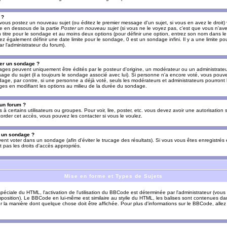
 ?
vous postez un nouveau sujet (ou éditez le premier message d'un sujet, si vous en avez le droit)
re en dessous de la partie
Poster un nouveau sujet
(si vous ne le voyez pas, c'est que vous n'av
titre pour le sondage et au moins deux options (pour définir une option, entrez son nom dans le
z également définir une date limite pour le sondage, 0 est un sondage infini. Il y a une limite p
par l'administrateur du forum).
er un sondage ?
es peuvent uniquement être édités par le posteur d'origine, un modérateur ou un administrateur
sage du sujet (il a toujours le sondage associé avec lui). Si personne n'a encore voté, vous pou
dage, par contre, si une personne a déjà voté, seuls les modérateurs et administrateurs pourront l
ges en modifiant les options au milieu de la durée du sondage.
 un forum ?
s à certains utilisateurs ou groupes. Pour voir, lire, poster, etc. vous devez avoir une autorisation
order cet accès, vous pouvez les contacter si vous le voulez.
s un sondage ?
uvent voter dans un sondage (afin d'éviter le trucage des résultats). Si vous vous êtes enregistré
 pas les droits d'accès appropriés.
Mise en forme et Types de Sujets
ciale du HTML, l'activation de l'utilisation du BBCode est déterminée par l'administrateur (vous
position). Le BBCode en lui-même est similaire au styile du HTML, les balises sont contenues dan
sur la manière dont quelque chose doit être affichée. Pour plus d'informations sur le BBCode, allez 