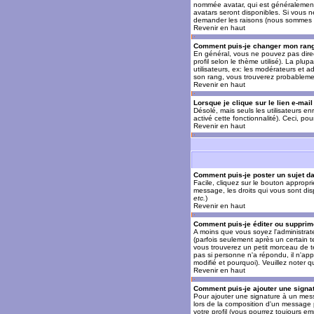
nommée avatar, qui est généralement u
avatars seront disponibles. Si vous n
demander les raisons (nous sommes s
Revenir en haut
Comment puis-je changer mon ran
En général, vous ne pouvez pas direct
profil selon le thème utilisé). La pl
utilisateurs, ex: les modérateurs et a
son rang, vous trouverez probableme
Revenir en haut
Lorsque je clique sur le lien e-mai
Désolé, mais seuls les utilisateurs en
activé cette fonctionnalité). Ceci, pou
Revenir en haut
Comment puis-je poster un sujet d
Facile, cliquez sur le bouton appropr
message, les droits qui vous sont disp
etc.
)
Revenir en haut
Comment puis-je éditer ou suppri
A moins que vous soyez l'administra
(parfois seulement après un certain t
vous trouverez un petit morceau de te
pas si personne n'a répondu, il n'app
modifié et pourquoi). Veuillez noter
Revenir en haut
Comment puis-je ajouter une sign
Pour ajouter une signature à un mess
lors de la composition d'un message 
votre profil (vous pourrez toujours e