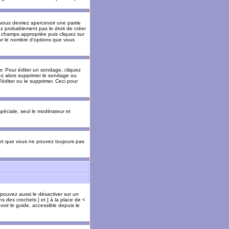
 vous devriez apercevoir une partie
ez probablement pas le droit de créer
 champs appropriée puis cliquez sur
our le nombre d'options que vous
. Pour éditer un sondage, cliquez
vez alors supprimer le sondage ou
'éditer ou le supprimer. Ceci pour
 spéciale, seul le modérateur et
s et que vous ne pouvez toujours pas
 pouvez aussi le désactiver sur un
s des crochets [ et ] à la place de <
voir le guide, accessible depuis le