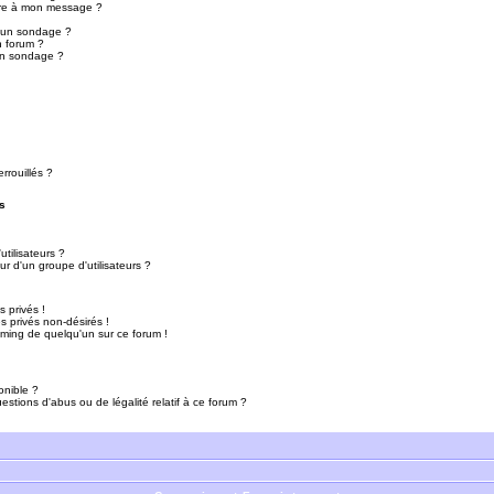
ure à mon message ?
r un sondage ?
n forum ?
un sondage ?
rrouillés ?
s
tilisateurs ?
r d'un groupe d'utilisateurs ?
 privés !
 privés non-désirés !
mming de quelqu'un sur ce forum !
onible ?
estions d'abus ou de légalité relatif à ce forum ?