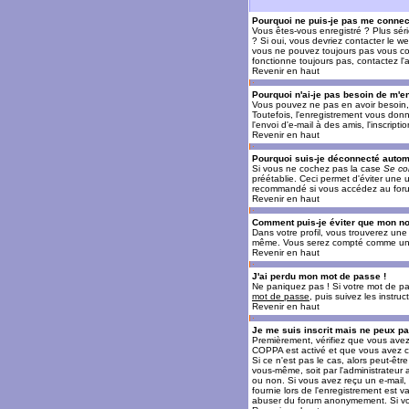
Pourquoi ne puis-je pas me connec
Vous êtes-vous enregistré ? Plus sér
? Si oui, vous devriez contacter le w
vous ne pouvez toujours pas vous conn
fonctionne toujours pas, contactez l'a
Revenir en haut
Pourquoi n'ai-je pas besoin de m'en
Vous pouvez ne pas en avoir besoin, 
Toutefois, l'enregistrement vous donn
l'envoi d'e-mail à des amis, l'inscrip
Revenir en haut
Pourquoi suis-je déconnecté auto
Si vous ne cochez pas la case
Se co
préétablie. Ceci permet d'éviter une 
recommandé si vous accédez au forum e
Revenir en haut
Comment puis-je éviter que mon nom 
Dans votre profil, vous trouverez un
même. Vous serez compté comme un uti
Revenir en haut
J'ai perdu mon mot de passe !
Ne paniquez pas ! Si votre mot de pass
mot de passe
, puis suivez les instr
Revenir en haut
Je me suis inscrit mais ne peux p
Premièrement, vérifiez que vous avez e
COPPA est activé et que vous avez cl
Si ce n'est pas le cas, alors peut-êt
vous-même, soit par l'administrateur
ou non. Si vous avez reçu un e-mail, s
fournie lors de l'enregistrement est va
abuser du forum anonymement. Si vous