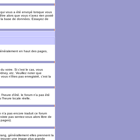
il qui vous a été envoyé lorsque vous
être alors que vous n'avez rien posté
 de la base de données. Essayez de
énéralement en haut des pages,
u votre. Si c'est le cas, vous
dney, etc. Veuillez noter que
vous n'êtes pas enregistré, c'est la
 l'heure d'été. le forum n'a pas été
l'heure locale réelle.
un n'a pas encore traduit ce forum
existe pas sentez-vous alors libre de
s pages).
 rang, générallement elles prennent la
e trouver une image plus grande