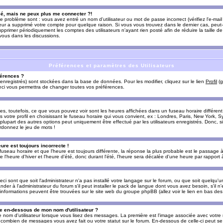
sé, mais ne peux plus me connecter ?!
e problème sont : vous avez entré un nom d'utilisateur ou mot de passe incorrect (vérifiez l'e-ma
teur a supprimé votre compte pour quelque raison. Si vous vous trouvez dans le dernier cas, peut-
supprimer périodiquement les comptes des utilisateurs n'ayant rien posté afin de réduire la taille
-vous dans les discussions.
Préférences et paramètres des Utilisateurs
érences ?
enregistrés) sont stockées dans la base de données. Pour les modifier, cliquez sur le lien
Profil
(g
Ceci vous permettra de changer toutes vos préférences.
s, toutefois, ce que vous pouvez voir sont les heures affichées dans un fuseau horaire différent d
votre profil en choisissant le fuseau horaire qui vous convient, ex : Londres, Paris, New York, Sy
lupart des autres options peut uniquement être effectué par les utilisateurs enregistrés. Donc, si 
rdonnez le jeu de mots !
eure est toujours incorrecte !
 fuseau horaire et que l'heure est toujours différente, la réponse la plus probable est le passage à
'heure d'hiver et l'heure d'été, donc durant l'été, l'heure sera décalée d'une heure par rapport à 
eci sont que soit l'administrateur n'a pas installé votre langage sur le forum, ou que soit quelqu'
r à l'administrateur du forum s'il peut installer le pack de langue dont vous avez besoin, s'il n'
'informations peuvent être trouvées sur le site web du groupe phpBB (allez voir le lien en bas de
 en-dessous de mon nom d'utilisateur ?
e nom d'utilisateur lorsque vous lisez des messages. La première est l'image associée avec votre
t combien de messages vous avez fait ou votre statut sur le forum. En-dessous de celle-ci peut s