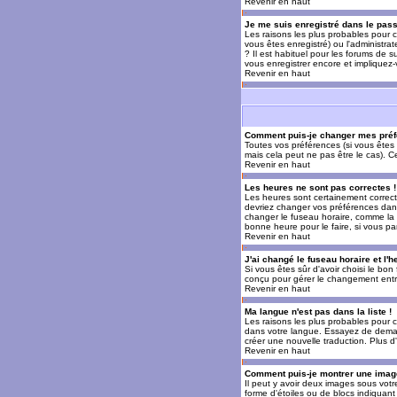
Revenir en haut
Je me suis enregistré dans le pas
Les raisons les plus probables pour c
vous êtes enregistré) ou l'administra
? Il est habituel pour les forums de 
vous enregistrer encore et impliquez
Revenir en haut
Comment puis-je changer mes préf
Toutes vos préférences (si vous êtes 
mais cela peut ne pas être le cas). 
Revenir en haut
Les heures ne sont pas correctes !
Les heures sont certainement correcte
devriez changer vos préférences dans 
changer le fuseau horaire, comme la p
bonne heure pour le faire, si vous pa
Revenir en haut
J'ai changé le fuseau horaire et l'h
Si vous êtes sûr d'avoir choisi le bon
conçu pour gérer le changement entre l
Revenir en haut
Ma langue n'est pas dans la liste !
Les raisons les plus probables pour c
dans votre langue. Essayez de demande
créer une nouvelle traduction. Plus d
Revenir en haut
Comment puis-je montrer une image
Il peut y avoir deux images sous votr
forme d'étoiles ou de blocs indiquan