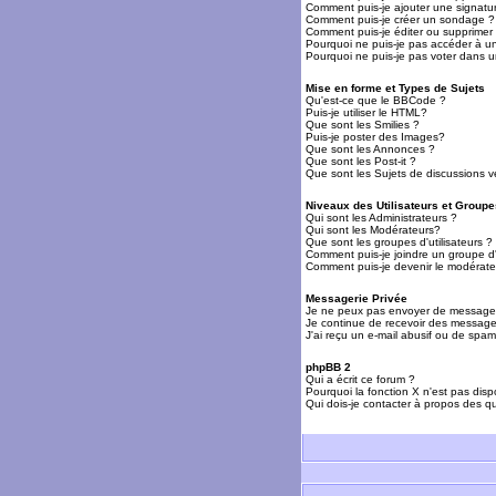
Comment puis-je ajouter une signat
Comment puis-je créer un sondage ?
Comment puis-je éditer ou supprime
Pourquoi ne puis-je pas accéder à u
Pourquoi ne puis-je pas voter dans 
Mise en forme et Types de Sujets
Qu'est-ce que le BBCode ?
Puis-je utiliser le HTML?
Que sont les Smilies ?
Puis-je poster des Images?
Que sont les Annonces ?
Que sont les Post-it ?
Que sont les Sujets de discussions ve
Niveaux des Utilisateurs et Groupe
Qui sont les Administrateurs ?
Qui sont les Modérateurs?
Que sont les groupes d'utilisateurs ?
Comment puis-je joindre un groupe d'u
Comment puis-je devenir le modérateu
Messagerie Privée
Je ne peux pas envoyer de messages
Je continue de recevoir des messages
J'ai reçu un e-mail abusif ou de spa
phpBB 2
Qui a écrit ce forum ?
Pourquoi la fonction X n'est pas disp
Qui dois-je contacter à propos des qu