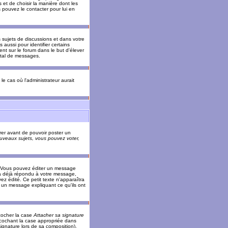
 et de choisir la manière dont les
s pouvez le contacter pour lui en
s sujets de discussions et dans votre
 aussi pour identifier certains
ent sur le forum dans le but d'élever
otal de messages.
le cas où l'administrateur aurait
trer avant de pouvoir poster un
veaux sujets, vous pouvez voter,
. Vous pouvez éditer un message
 déjà répondu à votre message,
z édité. Ce petit texte n'apparaîtra
r un message expliquant ce qu'ils ont
cocher la case
Attacher sa signature
 cochant la case appropriée dans
ignature lors de sa composition).