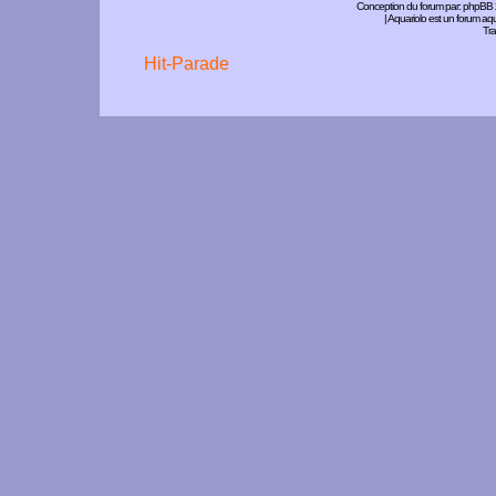
Conception du forum par:
phpBB
| Aquariolo est un forum a
Tra