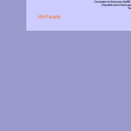
Conception du forum par:
phpBB
| Aquariolo est un forum a
Tra