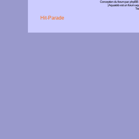
Conception du forum par:
phpBB
| Aquariolo est un forum a
Tra