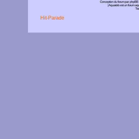
Conception du forum par:
phpBB
| Aquariolo est un forum a
Tra