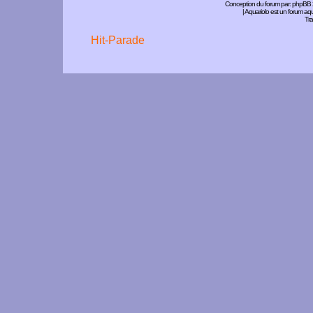
Conception du forum par:
phpBB
| Aquariolo est un forum a
Tra