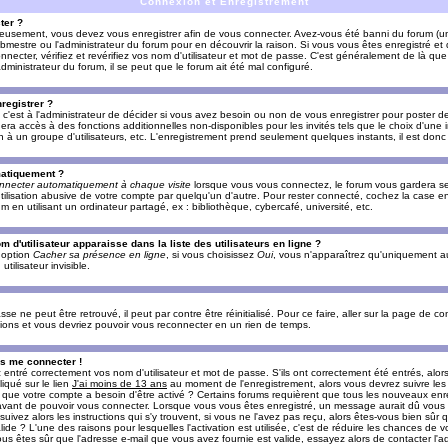
Connexion et Enregistrement
ter ?
ieusement, vous devez vous enregistrer afin de vous connecter. Avez-vous été banni du forum (un 
ebmestre ou l'administrateur du forum pour en découvrir la raison. Si vous vous êtes enregistré e
ecter, vérifiez et revérifiez vos nom d'utilisateur et mot de passe. C'est généralement de là que 
dministrateur du forum, il se peut que le forum ait été mal configuré.
registrer ?
c'est à l'administrateur de décider si vous avez besoin ou non de vous enregistrer pour poster d
era accès à des fonctions additionnelles non-disponibles pour les invités tels que le choix d'une
tion à un groupe d'utilisateurs, etc. L'enregistrement prend seulement quelques instants, il est do
matiquement ?
nnecter automatiquement à chaque visite
lorsque vous vous connectez, le forum vous gardera s
utilisation abusive de votre compte par quelqu'un d'autre. Pour rester connecté, cochez la case e
n utilisant un ordinateur partagé, ex : bibliothèque, cybercafé, université, etc.
d'utilisateur apparaisse dans la liste des utilisateurs en ligne ?
e option
Cacher sa présence en ligne
, si vous choisissez
Oui
, vous n'apparaîtrez qu'uniquement a
lisateur invisible.
e ne peut être retrouvé, il peut par contre être réinitialisé. Pour ce faire, aller sur la page de c
uctions et vous devriez pouvoir vous reconnecter en un rien de temps.
as me connecter !
ntré correctement vos nom d'utilisateur et mot de passe. S'ils ont correctement été entrés, alors i
iqué sur le lien
J'ai moins de 13 ans
au moment de l'enregistrement, alors vous devrez suivre les
re que votre compte a besoin d'être activé ? Certains forums requièrent que tous les nouveaux enre
 avant de pouvoir vous connecter. Lorsque vous vous êtes enregistré, un message aurait dû vous ap
uivez alors les instructions qui s'y trouvent, si vous ne l'avez pas reçu, alors êtes-vous bien sûr
lide ? L'une des raisons pour lesquelles l'activation est utilisée, c'est de réduire les chances de v
 êtes sûr que l'adresse e-mail que vous avez fournie est valide, essayez alors de contacter l'ad