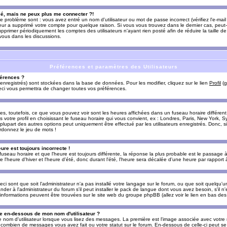
sé, mais ne peux plus me connecter ?!
e problème sont : vous avez entré un nom d'utilisateur ou mot de passe incorrect (vérifiez l'e-ma
teur a supprimé votre compte pour quelque raison. Si vous vous trouvez dans le dernier cas, peut-
supprimer périodiquement les comptes des utilisateurs n'ayant rien posté afin de réduire la taille
-vous dans les discussions.
Préférences et paramètres des Utilisateurs
érences ?
enregistrés) sont stockées dans la base de données. Pour les modifier, cliquez sur le lien
Profil
(g
Ceci vous permettra de changer toutes vos préférences.
s, toutefois, ce que vous pouvez voir sont les heures affichées dans un fuseau horaire différent d
votre profil en choisissant le fuseau horaire qui vous convient, ex : Londres, Paris, New York, Sy
lupart des autres options peut uniquement être effectué par les utilisateurs enregistrés. Donc, si 
rdonnez le jeu de mots !
eure est toujours incorrecte !
 fuseau horaire et que l'heure est toujours différente, la réponse la plus probable est le passage à
'heure d'hiver et l'heure d'été, donc durant l'été, l'heure sera décalée d'une heure par rapport à 
eci sont que soit l'administrateur n'a pas installé votre langage sur le forum, ou que soit quelqu'
r à l'administrateur du forum s'il peut installer le pack de langue dont vous avez besoin, s'il n'
'informations peuvent être trouvées sur le site web du groupe phpBB (allez voir le lien en bas de
 en-dessous de mon nom d'utilisateur ?
e nom d'utilisateur lorsque vous lisez des messages. La première est l'image associée avec votre
t combien de messages vous avez fait ou votre statut sur le forum. En-dessous de celle-ci peut s