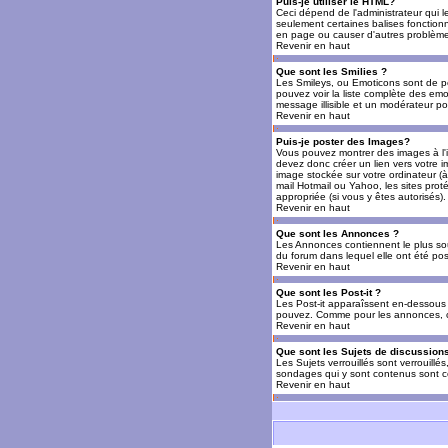
Puis-je utiliser le HTML?
Ceci dépend de l'administrateur qui l
seulement certaines balises fonctio
en page ou causer d'autres problèmes
Revenir en haut
Que sont les Smilies ?
Les Smileys, ou Emoticons sont de petit
pouvez voir la liste complète des emo
message illisible et un modérateur po
Revenir en haut
Puis-je poster des Images?
Vous pouvez montrer des images à l'i
devez donc créer un lien vers votre 
image stockée sur votre ordinateur (à
mail Hotmail ou Yahoo, les sites prot
appropriée (si vous y êtes autorisés).
Revenir en haut
Que sont les Annonces ?
Les Annonces contiennent le plus so
du forum dans lequel elle ont été po
Revenir en haut
Que sont les Post-it ?
Les Post-it apparaîssent en-dessous 
pouvez. Comme pour les annonces, c'e
Revenir en haut
Que sont les Sujets de discussions
Les Sujets verrouillés sont verrouillé
sondages qui y sont contenus sont ce
Revenir en haut