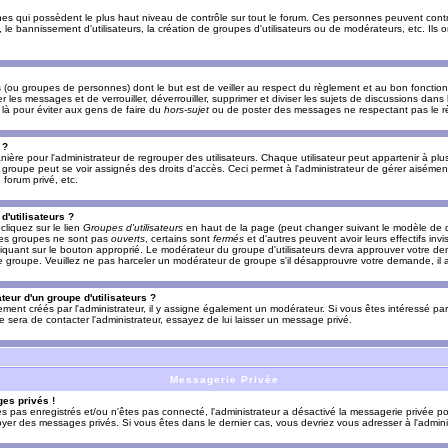
es qui possèdent le plus haut niveau de contrôle sur tout le forum. Ces personnes peuvent contrô
, le bannissement d'utilisateurs, la création de groupes d'utilisateurs ou de modérateurs, etc. Ils
ou groupes de personnes) dont le but est de veiller au respect du règlement et au bon fonctionn
r les messages et de verrouiller, déverrouiller, supprimer et diviser les sujets de discussions dans
là pour éviter aux gens de faire du
hors-sujet
ou de poster des messages ne respectant pas le r
 ?
ière pour l'administrateur de regrouper des utilisateurs. Chaque utilisateur peut appartenir à plus
groupe peut se voir assignés des droits d'accès. Ceci permet à l'administrateur de gérer aisémen
forum privé, etc.
d'utilisateurs ?
cliquez sur le lien
Groupes d'utilisateurs
en haut de la page (peut changer suivant le modèle de d
 les groupes ne sont pas
ouverts
, certains sont
fermés
et d'autres peuvent avoir leurs effectifs invi
iquant sur le bouton approprié. Le modérateur du groupe d'utilisateurs devra approuver votre de
le groupe. Veuillez ne pas harceler un modérateur de groupe s'il désapprouvre votre demande, il a
eur d'un groupe d'utilisateurs ?
llement créés par l'administrateur, il y assigne également un modérateur. Si vous êtes intéressé pa
ire sera de contacter l'administrateur, essayez de lui laisser un message privé.
Messagerie Privée
es privés !
êtes pas enregistrés et/ou n'êtes pas connecté, l'administrateur a désactivé la messagerie privée po
yer des messages privés. Si vous êtes dans le dernier cas, vous devriez vous adresser à l'adminis