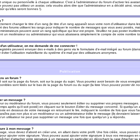
nique ou personnelle à chaque utilisateur. C'est à l'administrateur du forum d'activer les avatars
e pouvez pas utilisez un avatar, cela voudra alors dire que l'administrateur en a décidé ainsi, vou
ûr qu'elles seront bonnes !).
g ?
ement changer le titre d'un rang (le titre d'un rang apparaît sous votre nom d'utilisateur dans le
upart des forums utilisent les rangs pour indiquer le nombre de messages que vous avez postés, mais
dministrateurs peuvent avoir un rang spécifique qui leur est propre. Veuillez ne pas poster inutilem
nt un modérateur ou administrateur qui vous abaissera simplement le compte de votre nombre t
l d'un utilisateur, on me demande de me connecter !
registrés peuvent envoyer des e-mails à des gens via le formulaire d'e-mail intégré au forum (dans 
r éviter l'utilisation malveillante du système d'e-mail par des utilisateurs anonymes.
Publication
ans un forum ?
ié soit sur la page du forum, soit sur la page du sujet. Vous pourriez avoir besoin de vous enregis
onibles sont listés sur le bas de la page du forum ou du sujet (la liste
Vous pouvez poster de nou
mer un message ?
teur ou modérateur du forum, vous pouvez seulement éditer ou supprimer vos propres messages
emps après qu'il soit posté) en cliquant sur le bouton
Editer
du message concerné. Si quelqu'un a
xte en dessous de votre message en retournant le lire, indiquant le nombre de fois que vous l'ave
araîtra pas non plus si un modérateur ou un administrateur édite le message (ils devraient laisse
 qu'un utilisateur ne peut pas supprimer un message une fois que quelqu'un y a répondu.
ature à mon message ?
age, vous devez d'abord en créer une, en allant dans votre profil. Une fois créée, vous pouvez 
pour ajouter votre signature. Vous pouvez aussi ajouter votre signature à tous vos messages en
mpêcher d'attacher votre signature à un message en particulier en décochant la case Attacher sa s