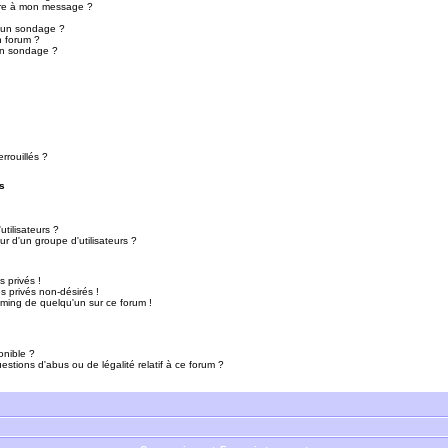
ure à mon message ?
r un sondage ?
n forum ?
un sondage ?
rrouillés ?
s
tilisateurs ?
r d'un groupe d'utilisateurs ?
 privés !
 privés non-désirés !
mming de quelqu'un sur ce forum !
onible ?
estions d'abus ou de légalité relatif à ce forum ?