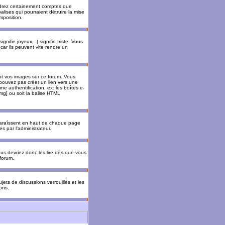
rendrez certainement comptes que
alises qui pourraient détruire la mise
mposition.
nifie joyeux, :( signifie triste. Vous
car ils peuvent vite rendre un
nt vos images sur ce forum. Vous
pouvez pas créer un lien vers une
e authentification, ex: les boîtes e-
img] ou soit la balise HTML
pparaîssent en haut de chaque page
 par l'administrateur.
us devriez donc les lire dès que vous
forum.
jets de discussions verrouillés et les
ons.