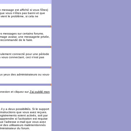
message est affiché si vous l'êtes)
t que vous n'êtes pas banni et que
vient le problème, si cela ne
es messages sur certains forums.
 image avatar, une messagerie privée,
nc recommandé de le faire.
eulement connecté pour une période
n vous connectant, ceci n'est pas
ux yeux des administrateurs ou vous-
onnexion et cliquez sur
J'ai oublié mon
l y a deux possibilités. Si le support
 instructions que vous avez reçues.
gistrements soient activés, soit par
prendre si l'activation est requise
 que l'adresse e-mail que vous avez
oir des utilisateurs malintentionnés
ministrateur du forum.