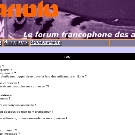
FAQ
r ?
gistrer ?
tiquement ?
utilisateur apparaisse dans la liste des utilisateurs en ligne ?
me connecter !
 mais ne peux plus me connecter ?!
isateurs
ences ?
e est toujours incorrecte !
en-dessous de mon nom d'utilisateur ?
?
d'un utilisateur, on me demande de me connecter !
s un forum ?
r un message ?