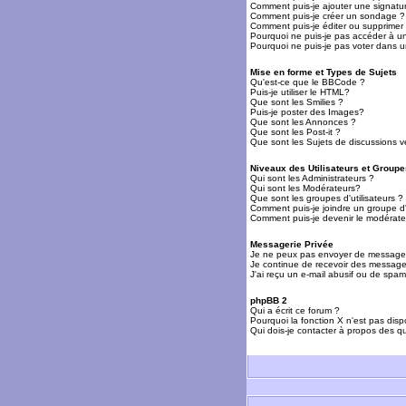
Comment puis-je ajouter une signat
Comment puis-je créer un sondage ?
Comment puis-je éditer ou supprime
Pourquoi ne puis-je pas accéder à u
Pourquoi ne puis-je pas voter dans 
Mise en forme et Types de Sujets
Qu'est-ce que le BBCode ?
Puis-je utiliser le HTML?
Que sont les Smilies ?
Puis-je poster des Images?
Que sont les Annonces ?
Que sont les Post-it ?
Que sont les Sujets de discussions ve
Niveaux des Utilisateurs et Groupe
Qui sont les Administrateurs ?
Qui sont les Modérateurs?
Que sont les groupes d'utilisateurs ?
Comment puis-je joindre un groupe d'u
Comment puis-je devenir le modérateu
Messagerie Privée
Je ne peux pas envoyer de messages
Je continue de recevoir des messages
J'ai reçu un e-mail abusif ou de spa
phpBB 2
Qui a écrit ce forum ?
Pourquoi la fonction X n'est pas disp
Qui dois-je contacter à propos des qu