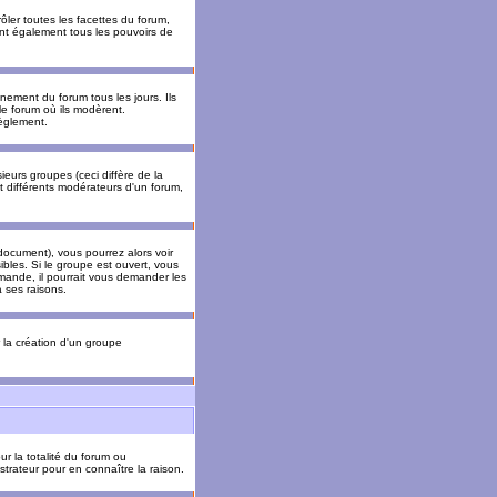
ler toutes les facettes du forum,
 ont également tous les pouvoirs de
ement du forum tous les jours. Ils
 le forum où ils modèrent.
èglement.
ieurs groupes (ceci diffère de la
t différents modérateurs d'un forum,
ocument), vous pourrez alors voir
sibles. Si le groupe est ouvert, vous
mande, il pourrait vous demander les
 ses raisons.
r la création d'un groupe
ur la totalité du forum ou
trateur pour en connaître la raison.