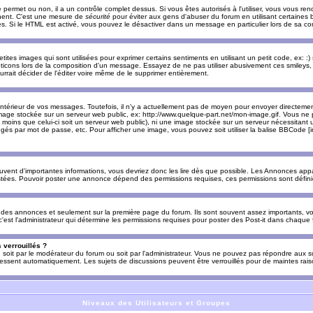
e permet ou non, il a un contrôle complet dessus. Si vous êtes autorisés à l'utiliser, vous vous 
nnent. C'est une mesure de
sécurité
pour éviter aux gens d'abuser du forum en utilisant certaines b
. Si le HTML est activé, vous pouvez le désactiver dans un message en particulier lors de sa co
es images qui sont utilisées pour exprimer certains sentiments en utilisant un petit code, ex: :) sig
ticons lors de la composition d'un message. Essayez de ne pas utiliser abusivement ces smileys, 
urrait décider de l'éditer voire même de le supprimer entièrement.
ntérieur de vos messages. Toutefois, il n'y a actuellement pas de moyen pour envoyer directeme
image stockée sur un serveur web public, ex: http://www.quelque-part.net/mon-image.gif. Vous ne 
 moins que celui-ci soit un serveur web public), ni une image stockée sur un serveur nécessitant un
égés par mot de passe, etc. Pour afficher une image, vous pouvez soit utiliser la balise BBCode [
uvent d'importantes informations, vous devriez donc les lire dès que possible. Les Annonces a
stées. Pouvoir poster une annonce dépend des permissions requises, ces permissions sont définies
des annonces et seulement sur la première page du forum. Ils sont souvent assez importants, vo
st l'administrateur qui détermine les permissions requises pour poster des Post-it dans chaque 
 verrouillés ?
s, soit par le modérateur du forum ou soit par l'administrateur. Vous ne pouvez pas répondre aux su
ssent automatiquement. Les sujets de discussions peuvent être verrouillés pour de maintes rais
Niveaux des Utilisateurs et Groupes