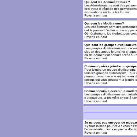
Qui sont les Administrateurs ?
Les Administrateurs sont des personn
ceci inclut le réglage des permissions
modérations sur tous les forums.
Revenir en haut
Qui sont les Modérateurs?
Les Modérateurs sont des personnes (
ont le pouvoir d'éditer ou de supprime
Générallement, les modérateurs sont 
Revenir en haut
Que sont les groupes d'utilisateurs
Les groupes d'utilisateurs est une man
plupart des autres forums) et chaque 
ou de donner leur donner accès à un 
Revenir en haut
Comment puis-je joindre un groupe 
Pour joindre un groupe d'utilisateurs, 
tous les groupes d'utilisateurs. Tous
pouvez demander à le rejoindre en cl
raisons qui vous poussent à joindre 
Revenir en haut
Comment puis-je devenir le modérat
Les groupes d'utilisateurs sont initia
d'utilisateurs, la première chose à fa
Revenir en haut
Je ne peux pas envoyer de messag
Il y trois raisons pour cela : vous n'
l'administrateur vous empêche d'envo
Revenir en haut