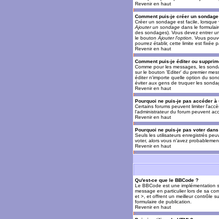
Revenir en haut
Comment puis-je créer un sondage
Créer un sondage est facile, lorsque 
Ajouter un sondage
dans le formulai
des sondages). Vous devez entrer un 
le bouton
Ajouter l'option
. Vous pouve
pourrez établir, cette limite est fixée 
Revenir en haut
Comment puis-je éditer ou supprim
Comme pour les messages, les sondag
sur le bouton 'Editer' du premier mes
éditer n'importe quelle option du son
éviter aux gens de truquer les sonda
Revenir en haut
Pourquoi ne puis-je pas accéder à
Certains forums peuvent limiter l'accè
l'administrateur du forum peuvent acc
Revenir en haut
Pourquoi ne puis-je pas voter dan
Seuls les utilisateurs enregistrés pe
voter, alors vous n'avez probablement
Revenir en haut
Qu'est-ce que le BBCode ?
Le BBCode est une implémentation spé
message en particulier lors de sa com
et >, et offrent un meilleur contrôle 
formulaire de publication.
Revenir en haut