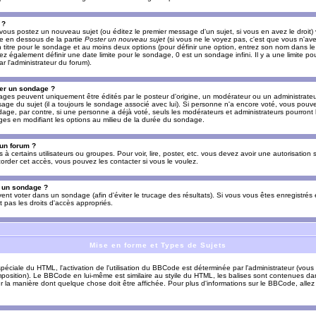
 ?
vous postez un nouveau sujet (ou éditez le premier message d'un sujet, si vous en avez le droit)
re en dessous de la partie
Poster un nouveau sujet
(si vous ne le voyez pas, c'est que vous n'av
titre pour le sondage et au moins deux options (pour définir une option, entrez son nom dans le
z également définir une date limite pour le sondage, 0 est un sondage infini. Il y a une limite p
par l'administrateur du forum).
er un sondage ?
es peuvent uniquement être édités par le posteur d'origine, un modérateur ou un administrateur
sage du sujet (il a toujours le sondage associé avec lui). Si personne n'a encore voté, vous pou
dage, par contre, si une personne a déjà voté, seuls les modérateurs et administrateurs pourront l
ges en modifiant les options au milieu de la durée du sondage.
 un forum ?
s à certains utilisateurs ou groupes. Pour voir, lire, poster, etc. vous devez avoir une autorisation
order cet accès, vous pouvez les contacter si vous le voulez.
s un sondage ?
uvent voter dans un sondage (afin d'éviter le trucage des résultats). Si vous vous êtes enregistré
 pas les droits d'accès appropriés.
Mise en forme et Types de Sujets
ciale du HTML, l'activation de l'utilisation du BBCode est déterminée par l'administrateur (vous
position). Le BBCode en lui-même est similaire au styile du HTML, les balises sont contenues dan
sur la manière dont quelque chose doit être affichée. Pour plus d'informations sur le BBCode, allez 