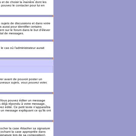
 et de choisir la manière dont les
s pouvez le contacter pour lui en
s sujets de discussions et dans votre
 aussi pour identifier certains
ent sur le forum dans le but d'élever
otal de messages.
le cas où l'administrateur aurait
trer avant de pouvoir poster un
veaux sujets, vous pouvez voter,
. Vous pouvez éditer un message
 déjà répondu à votre message,
z édité. Ce petit texte n'apparaîtra
r un message expliquant ce qu'ils ont
cocher la case
Attacher sa signature
 cochant la case appropriée dans
ignature lors de sa composition).