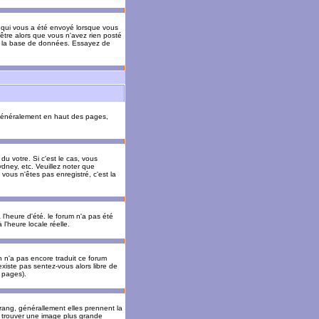
il qui vous a été envoyé lorsque vous
être alors que vous n'avez rien posté
 de la base de données. Essayez de
énéralement en haut des pages,
u votre. Si c'est le cas, vous
dney, etc. Veuillez noter que
vous n'êtes pas enregistré, c'est la
 l'heure d'été. le forum n'a pas été
l'heure locale réelle.
un n'a pas encore traduit ce forum
existe pas sentez-vous alors libre de
s pages).
 rang, générallement elles prennent la
e trouver une image plus grande