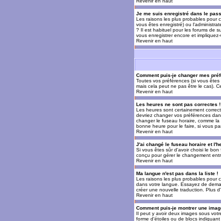
Revenir en haut
Je me suis enregistré dans le pas
Les raisons les plus probables pour c
vous êtes enregistré) ou l'administra
? Il est habituel pour les forums de 
vous enregistrer encore et impliquez
Revenir en haut
Comment puis-je changer mes préf
Toutes vos préférences (si vous êtes 
mais cela peut ne pas être le cas). 
Revenir en haut
Les heures ne sont pas correctes !
Les heures sont certainement correcte
devriez changer vos préférences dans 
changer le fuseau horaire, comme la p
bonne heure pour le faire, si vous pa
Revenir en haut
J'ai changé le fuseau horaire et l'h
Si vous êtes sûr d'avoir choisi le bon
conçu pour gérer le changement entre l
Revenir en haut
Ma langue n'est pas dans la liste !
Les raisons les plus probables pour c
dans votre langue. Essayez de demande
créer une nouvelle traduction. Plus d
Revenir en haut
Comment puis-je montrer une image
Il peut y avoir deux images sous votr
forme d'étoiles ou de blocs indiquan