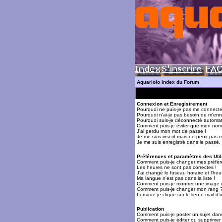
Aquariolo Index du Forum
Connexion et Enregistrement
Pourquoi ne puis-je pas me connecte
Pourquoi n'ai-je pas besoin de m'enre
Pourquoi suis-je déconnecté automa
Comment puis-je éviter que mon nom d'
J'ai perdu mon mot de passe !
Je me suis inscrit mais ne peux pas 
Je me suis enregistré dans le passé,
Préférences et paramètres des Util
Comment puis-je changer mes préfér
Les heures ne sont pas correctes !
J'ai changé le fuseau horaire et l'heur
Ma langue n'est pas dans la liste !
Comment puis-je montrer une image 
Comment puis-je changer mon rang 
Lorsque je clique sur le lien e-mail 
Publication
Comment puis-je poster un sujet dan
Comment puis-je éditer ou supprime