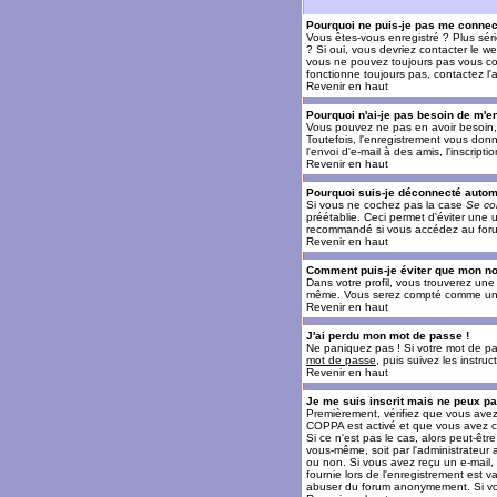
Pourquoi ne puis-je pas me connec
Vous êtes-vous enregistré ? Plus sér
? Si oui, vous devriez contacter le w
vous ne pouvez toujours pas vous conn
fonctionne toujours pas, contactez l'a
Revenir en haut
Pourquoi n'ai-je pas besoin de m'en
Vous pouvez ne pas en avoir besoin, 
Toutefois, l'enregistrement vous donn
l'envoi d'e-mail à des amis, l'inscrip
Revenir en haut
Pourquoi suis-je déconnecté auto
Si vous ne cochez pas la case
Se co
préétablie. Ceci permet d'éviter une 
recommandé si vous accédez au forum e
Revenir en haut
Comment puis-je éviter que mon nom 
Dans votre profil, vous trouverez un
même. Vous serez compté comme un uti
Revenir en haut
J'ai perdu mon mot de passe !
Ne paniquez pas ! Si votre mot de pass
mot de passe
, puis suivez les instr
Revenir en haut
Je me suis inscrit mais ne peux p
Premièrement, vérifiez que vous avez e
COPPA est activé et que vous avez cl
Si ce n'est pas le cas, alors peut-êt
vous-même, soit par l'administrateur
ou non. Si vous avez reçu un e-mail, s
fournie lors de l'enregistrement est va
abuser du forum anonymement. Si vous