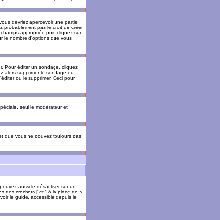
 vous devriez apercevoir une partie
ez probablement pas le droit de créer
 champs appropriée puis cliquez sur
our le nombre d'options que vous
. Pour éditer un sondage, cliquez
vez alors supprimer le sondage ou
'éditer ou le supprimer. Ceci pour
 spéciale, seul le modérateur et
s et que vous ne pouvez toujours pas
 pouvez aussi le désactiver sur un
s des crochets [ et ] à la place de <
voir le guide, accessible depuis le