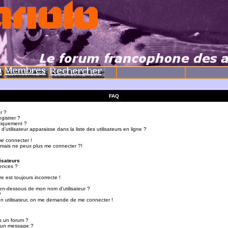
FAQ
r ?
gistrer ?
tiquement ?
utilisateur apparaisse dans la liste des utilisateurs en ligne ?
me connecter !
 mais ne peux plus me connecter ?!
isateurs
ences ?
e est toujours incorrecte !
en-dessous de mon nom d'utilisateur ?
?
d'un utilisateur, on me demande de me connecter !
s un forum ?
r un message ?