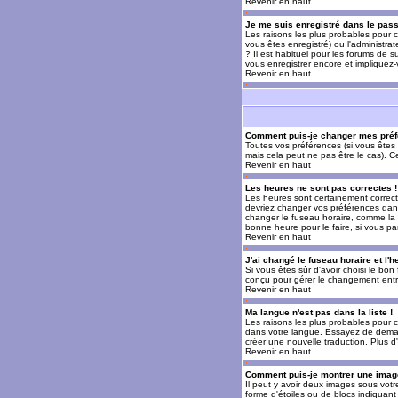
Revenir en haut
Je me suis enregistré dans le pas
Les raisons les plus probables pour c
vous êtes enregistré) ou l'administra
? Il est habituel pour les forums de 
vous enregistrer encore et impliquez
Revenir en haut
Comment puis-je changer mes préf
Toutes vos préférences (si vous êtes 
mais cela peut ne pas être le cas). 
Revenir en haut
Les heures ne sont pas correctes !
Les heures sont certainement correcte
devriez changer vos préférences dans 
changer le fuseau horaire, comme la p
bonne heure pour le faire, si vous pa
Revenir en haut
J'ai changé le fuseau horaire et l'h
Si vous êtes sûr d'avoir choisi le bon
conçu pour gérer le changement entre l
Revenir en haut
Ma langue n'est pas dans la liste !
Les raisons les plus probables pour c
dans votre langue. Essayez de demande
créer une nouvelle traduction. Plus d
Revenir en haut
Comment puis-je montrer une image
Il peut y avoir deux images sous votr
forme d'étoiles ou de blocs indiquan