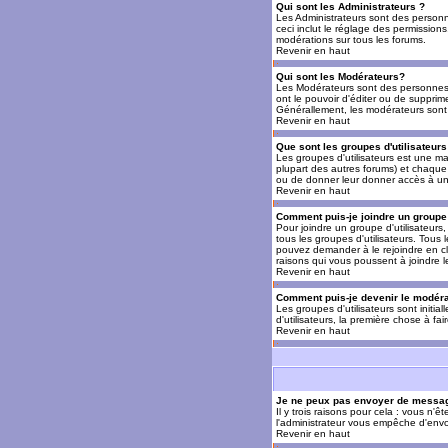
Qui sont les Administrateurs ?
Les Administrateurs sont des personn
ceci inclut le réglage des permissions
modérations sur tous les forums.
Revenir en haut
Qui sont les Modérateurs?
Les Modérateurs sont des personnes (
ont le pouvoir d'éditer ou de supprime
Générallement, les modérateurs sont 
Revenir en haut
Que sont les groupes d'utilisateurs
Les groupes d'utilisateurs est une man
plupart des autres forums) et chaque 
ou de donner leur donner accès à un 
Revenir en haut
Comment puis-je joindre un groupe 
Pour joindre un groupe d'utilisateurs, 
tous les groupes d'utilisateurs. Tous
pouvez demander à le rejoindre en cl
raisons qui vous poussent à joindre 
Revenir en haut
Comment puis-je devenir le modérat
Les groupes d'utilisateurs sont initia
d'utilisateurs, la première chose à fa
Revenir en haut
Je ne peux pas envoyer de messag
Il y trois raisons pour cela : vous n'
l'administrateur vous empêche d'envo
Revenir en haut