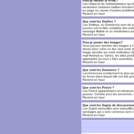
Puis-je utiliser le HTML?
Ceci dépend de l'administrateur qui l
seulement certaines balises fonctio
en page ou causer d'autres problèmes
Revenir en haut
Que sont les Smilies ?
Les Smileys, ou Emoticons sont de petit
pouvez voir la liste complète des emo
message illisible et un modérateur po
Revenir en haut
Puis-je poster des Images?
Vous pouvez montrer des images à l'i
devez donc créer un lien vers votre 
image stockée sur votre ordinateur (à
mail Hotmail ou Yahoo, les sites prot
appropriée (si vous y êtes autorisés).
Revenir en haut
Que sont les Annonces ?
Les Annonces contiennent le plus so
du forum dans lequel elle ont été po
Revenir en haut
Que sont les Post-it ?
Les Post-it apparaîssent en-dessous 
pouvez. Comme pour les annonces, c'e
Revenir en haut
Que sont les Sujets de discussions
Les Sujets verrouillés sont verrouillé
sondages qui y sont contenus sont ce
Revenir en haut