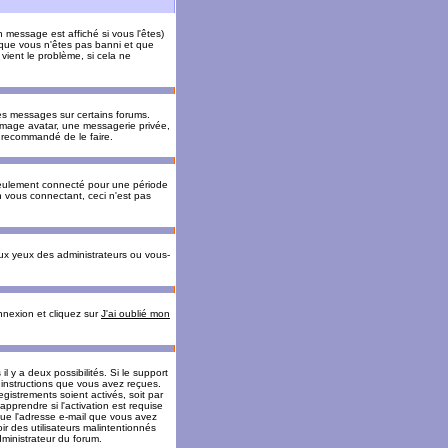
message est affiché si vous l'êtes)
t que vous n'êtes pas banni et que
vient le problème, si cela ne
es messages sur certains forums.
 image avatar, une messagerie privée,
nc recommandé de le faire.
eulement connecté pour une période
n vous connectant, ceci n'est pas
ux yeux des administrateurs ou vous-
onnexion et cliquez sur
J'ai oublié mon
l y a deux possibilités. Si le support
 instructions que vous avez reçues.
gistrements soient activés, soit par
prendre si l'activation est requise
 que l'adresse e-mail que vous avez
oir des utilisateurs malintentionnés
ministrateur du forum.