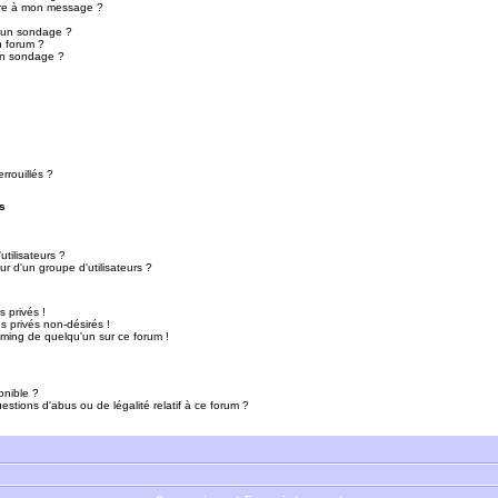
ure à mon message ?
r un sondage ?
n forum ?
un sondage ?
rrouillés ?
s
tilisateurs ?
r d'un groupe d'utilisateurs ?
 privés !
 privés non-désirés !
mming de quelqu'un sur ce forum !
onible ?
estions d'abus ou de légalité relatif à ce forum ?