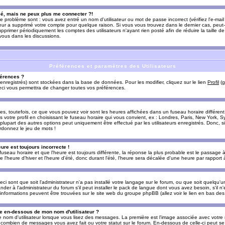
sé, mais ne peux plus me connecter ?!
e problème sont : vous avez entré un nom d'utilisateur ou mot de passe incorrect (vérifiez l'e-ma
teur a supprimé votre compte pour quelque raison. Si vous vous trouvez dans le dernier cas, peut-
supprimer périodiquement les comptes des utilisateurs n'ayant rien posté afin de réduire la taille
-vous dans les discussions.
Préférences et paramètres des Utilisateurs
érences ?
enregistrés) sont stockées dans la base de données. Pour les modifier, cliquez sur le lien
Profil
(g
Ceci vous permettra de changer toutes vos préférences.
s, toutefois, ce que vous pouvez voir sont les heures affichées dans un fuseau horaire différent d
votre profil en choisissant le fuseau horaire qui vous convient, ex : Londres, Paris, New York, Sy
lupart des autres options peut uniquement être effectué par les utilisateurs enregistrés. Donc, si 
rdonnez le jeu de mots !
eure est toujours incorrecte !
 fuseau horaire et que l'heure est toujours différente, la réponse la plus probable est le passage à
'heure d'hiver et l'heure d'été, donc durant l'été, l'heure sera décalée d'une heure par rapport à 
eci sont que soit l'administrateur n'a pas installé votre langage sur le forum, ou que soit quelqu'
r à l'administrateur du forum s'il peut installer le pack de langue dont vous avez besoin, s'il n'
'informations peuvent être trouvées sur le site web du groupe phpBB (allez voir le lien en bas de
 en-dessous de mon nom d'utilisateur ?
e nom d'utilisateur lorsque vous lisez des messages. La première est l'image associée avec votre
t combien de messages vous avez fait ou votre statut sur le forum. En-dessous de celle-ci peut s