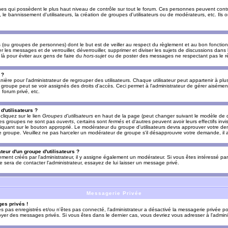
es qui possèdent le plus haut niveau de contrôle sur tout le forum. Ces personnes peuvent contrô
, le bannissement d'utilisateurs, la création de groupes d'utilisateurs ou de modérateurs, etc. Ils
ou groupes de personnes) dont le but est de veiller au respect du règlement et au bon fonctionn
r les messages et de verrouiller, déverrouiller, supprimer et diviser les sujets de discussions dans
là pour éviter aux gens de faire du
hors-sujet
ou de poster des messages ne respectant pas le r
 ?
ière pour l'administrateur de regrouper des utilisateurs. Chaque utilisateur peut appartenir à plus
groupe peut se voir assignés des droits d'accès. Ceci permet à l'administrateur de gérer aisémen
forum privé, etc.
d'utilisateurs ?
cliquez sur le lien
Groupes d'utilisateurs
en haut de la page (peut changer suivant le modèle de d
 les groupes ne sont pas
ouverts
, certains sont
fermés
et d'autres peuvent avoir leurs effectifs invi
iquant sur le bouton approprié. Le modérateur du groupe d'utilisateurs devra approuver votre de
le groupe. Veuillez ne pas harceler un modérateur de groupe s'il désapprouvre votre demande, il a
eur d'un groupe d'utilisateurs ?
llement créés par l'administrateur, il y assigne également un modérateur. Si vous êtes intéressé pa
ire sera de contacter l'administrateur, essayez de lui laisser un message privé.
Messagerie Privée
es privés !
êtes pas enregistrés et/ou n'êtes pas connecté, l'administrateur a désactivé la messagerie privée po
yer des messages privés. Si vous êtes dans le dernier cas, vous devriez vous adresser à l'adminis