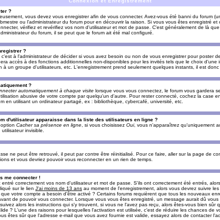
Connexion et Enregistrement
ter ?
ieusement, vous devez vous enregistrer afin de vous connecter. Avez-vous été banni du forum (un 
ebmestre ou l'administrateur du forum pour en découvrir la raison. Si vous vous êtes enregistré e
ecter, vérifiez et revérifiez vos nom d'utilisateur et mot de passe. C'est généralement de là que 
dministrateur du forum, il se peut que le forum ait été mal configuré.
registrer ?
c'est à l'administrateur de décider si vous avez besoin ou non de vous enregistrer pour poster d
era accès à des fonctions additionnelles non-disponibles pour les invités tels que le choix d'une
tion à un groupe d'utilisateurs, etc. L'enregistrement prend seulement quelques instants, il est do
matiquement ?
nnecter automatiquement à chaque visite
lorsque vous vous connectez, le forum vous gardera s
utilisation abusive de votre compte par quelqu'un d'autre. Pour rester connecté, cochez la case e
n utilisant un ordinateur partagé, ex : bibliothèque, cybercafé, université, etc.
d'utilisateur apparaisse dans la liste des utilisateurs en ligne ?
e option
Cacher sa présence en ligne
, si vous choisissez
Oui
, vous n'apparaîtrez qu'uniquement a
lisateur invisible.
e ne peut être retrouvé, il peut par contre être réinitialisé. Pour ce faire, aller sur la page de c
uctions et vous devriez pouvoir vous reconnecter en un rien de temps.
as me connecter !
ntré correctement vos nom d'utilisateur et mot de passe. S'ils ont correctement été entrés, alors i
iqué sur le lien
J'ai moins de 13 ans
au moment de l'enregistrement, alors vous devrez suivre les
re que votre compte a besoin d'être activé ? Certains forums requièrent que tous les nouveaux enre
 avant de pouvoir vous connecter. Lorsque vous vous êtes enregistré, un message aurait dû vous ap
uivez alors les instructions qui s'y trouvent, si vous ne l'avez pas reçu, alors êtes-vous bien sûr
lide ? L'une des raisons pour lesquelles l'activation est utilisée, c'est de réduire les chances de v
 êtes sûr que l'adresse e-mail que vous avez fournie est valide, essayez alors de contacter l'ad