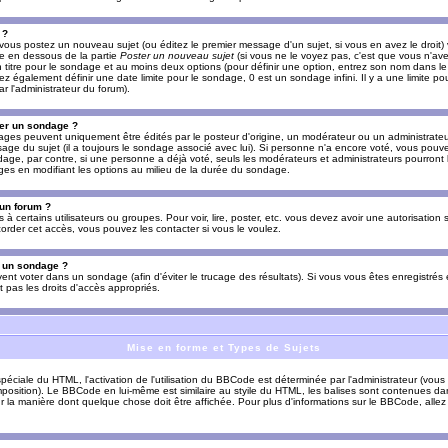
 ?
vous postez un nouveau sujet (ou éditez le premier message d'un sujet, si vous en avez le droit)
re en dessous de la partie
Poster un nouveau sujet
(si vous ne le voyez pas, c'est que vous n'av
titre pour le sondage et au moins deux options (pour définir une option, entrez son nom dans le
z également définir une date limite pour le sondage, 0 est un sondage infini. Il y a une limite p
par l'administrateur du forum).
er un sondage ?
es peuvent uniquement être édités par le posteur d'origine, un modérateur ou un administrateur
sage du sujet (il a toujours le sondage associé avec lui). Si personne n'a encore voté, vous pou
dage, par contre, si une personne a déjà voté, seuls les modérateurs et administrateurs pourront l
ges en modifiant les options au milieu de la durée du sondage.
 un forum ?
s à certains utilisateurs ou groupes. Pour voir, lire, poster, etc. vous devez avoir une autorisation
order cet accès, vous pouvez les contacter si vous le voulez.
s un sondage ?
uvent voter dans un sondage (afin d'éviter le trucage des résultats). Si vous vous êtes enregistré
 pas les droits d'accès appropriés.
Mise en forme et Types de Sujets
ciale du HTML, l'activation de l'utilisation du BBCode est déterminée par l'administrateur (vous
position). Le BBCode en lui-même est similaire au styile du HTML, les balises sont contenues dan
sur la manière dont quelque chose doit être affichée. Pour plus d'informations sur le BBCode, allez 