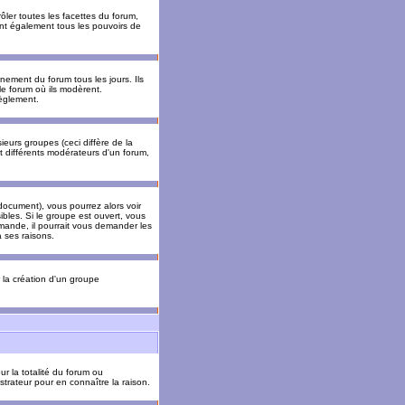
ler toutes les facettes du forum,
 ont également tous les pouvoirs de
ement du forum tous les jours. Ils
 le forum où ils modèrent.
èglement.
ieurs groupes (ceci diffère de la
t différents modérateurs d'un forum,
ocument), vous pourrez alors voir
sibles. Si le groupe est ouvert, vous
mande, il pourrait vous demander les
 ses raisons.
r la création d'un groupe
ur la totalité du forum ou
trateur pour en connaître la raison.