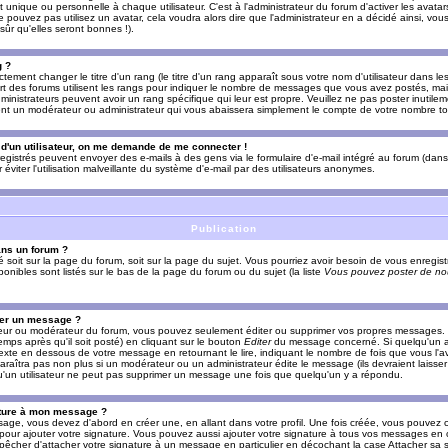
nique ou personnelle à chaque utilisateur. C'est à l'administrateur du forum d'activer les avatars
e pouvez pas utilisez un avatar, cela voudra alors dire que l'administrateur en a décidé ainsi, vou
ûr qu'elles seront bonnes !).
g ?
ement changer le titre d'un rang (le titre d'un rang apparaît sous votre nom d'utilisateur dans le
upart des forums utilisent les rangs pour indiquer le nombre de messages que vous avez postés, mais
dministrateurs peuvent avoir un rang spécifique qui leur est propre. Veuillez ne pas poster inutilem
nt un modérateur ou administrateur qui vous abaissera simplement le compte de votre nombre t
l d'un utilisateur, on me demande de me connecter !
registrés peuvent envoyer des e-mails à des gens via le formulaire d'e-mail intégré au forum (dans 
r éviter l'utilisation malveillante du système d'e-mail par des utilisateurs anonymes.
Publication
ans un forum ?
ié soit sur la page du forum, soit sur la page du sujet. Vous pourriez avoir besoin de vous enregis
onibles sont listés sur le bas de la page du forum ou du sujet (la liste
Vous pouvez poster de nou
mer un message ?
teur ou modérateur du forum, vous pouvez seulement éditer ou supprimer vos propres messages
emps après qu'il soit posté) en cliquant sur le bouton
Editer
du message concerné. Si quelqu'un a
xte en dessous de votre message en retournant le lire, indiquant le nombre de fois que vous l'ave
araîtra pas non plus si un modérateur ou un administrateur édite le message (ils devraient laisse
 qu'un utilisateur ne peut pas supprimer un message une fois que quelqu'un y a répondu.
ature à mon message ?
age, vous devez d'abord en créer une, en allant dans votre profil. Une fois créée, vous pouvez 
pour ajouter votre signature. Vous pouvez aussi ajouter votre signature à tous vos messages en
mpêcher d'attacher votre signature à un message en particulier en décochant la case Attacher sa s