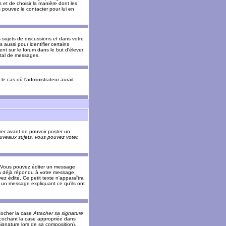
 et de choisir la manière dont les
s pouvez le contacter pour lui en
s sujets de discussions et dans votre
 aussi pour identifier certains
ent sur le forum dans le but d'élever
otal de messages.
le cas où l'administrateur aurait
trer avant de pouvoir poster un
veaux sujets, vous pouvez voter,
. Vous pouvez éditer un message
 déjà répondu à votre message,
z édité. Ce petit texte n'apparaîtra
r un message expliquant ce qu'ils ont
cocher la case
Attacher sa signature
 cochant la case appropriée dans
ignature lors de sa composition).