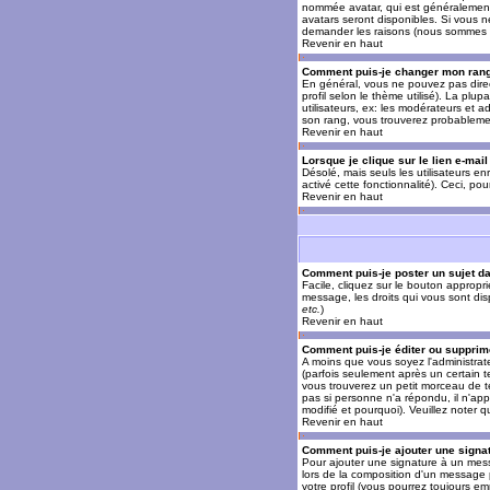
nommée avatar, qui est généralement u
avatars seront disponibles. Si vous n
demander les raisons (nous sommes s
Revenir en haut
Comment puis-je changer mon ran
En général, vous ne pouvez pas direct
profil selon le thème utilisé). La pl
utilisateurs, ex: les modérateurs et a
son rang, vous trouverez probableme
Revenir en haut
Lorsque je clique sur le lien e-mai
Désolé, mais seuls les utilisateurs en
activé cette fonctionnalité). Ceci, pou
Revenir en haut
Comment puis-je poster un sujet d
Facile, cliquez sur le bouton appropr
message, les droits qui vous sont disp
etc.
)
Revenir en haut
Comment puis-je éditer ou suppri
A moins que vous soyez l'administra
(parfois seulement après un certain t
vous trouverez un petit morceau de te
pas si personne n'a répondu, il n'app
modifié et pourquoi). Veuillez noter
Revenir en haut
Comment puis-je ajouter une sign
Pour ajouter une signature à un mess
lors de la composition d'un message 
votre profil (vous pourrez toujours e