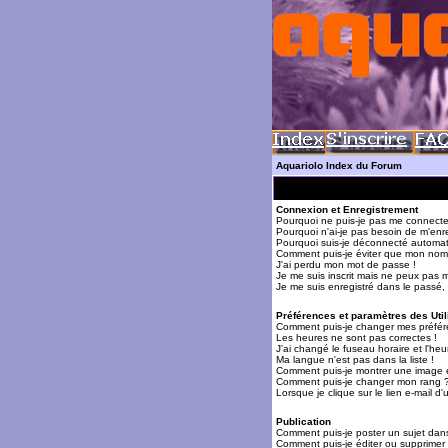
Aquariolo Index du Forum
Connexion et Enregistrement
Pourquoi ne puis-je pas me connecte
Pourquoi n'ai-je pas besoin de m'enre
Pourquoi suis-je déconnecté automa
Comment puis-je éviter que mon nom d'
J'ai perdu mon mot de passe !
Je me suis inscrit mais ne peux pas 
Je me suis enregistré dans le passé,
Préférences et paramètres des Util
Comment puis-je changer mes préfér
Les heures ne sont pas correctes !
J'ai changé le fuseau horaire et l'heur
Ma langue n'est pas dans la liste !
Comment puis-je montrer une image 
Comment puis-je changer mon rang 
Lorsque je clique sur le lien e-mail 
Publication
Comment puis-je poster un sujet dan
Comment puis-je éditer ou supprime