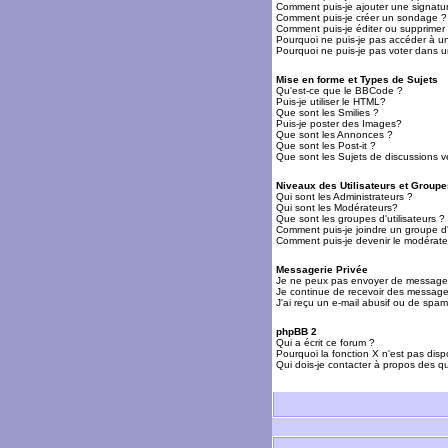
Comment puis-je ajouter une signat
Comment puis-je créer un sondage ?
Comment puis-je éditer ou supprime
Pourquoi ne puis-je pas accéder à u
Pourquoi ne puis-je pas voter dans 
Mise en forme et Types de Sujets
Qu'est-ce que le BBCode ?
Puis-je utiliser le HTML?
Que sont les Smilies ?
Puis-je poster des Images?
Que sont les Annonces ?
Que sont les Post-it ?
Que sont les Sujets de discussions ve
Niveaux des Utilisateurs et Groupe
Qui sont les Administrateurs ?
Qui sont les Modérateurs?
Que sont les groupes d'utilisateurs ?
Comment puis-je joindre un groupe d'u
Comment puis-je devenir le modérateu
Messagerie Privée
Je ne peux pas envoyer de messages
Je continue de recevoir des messages
J'ai reçu un e-mail abusif ou de spa
phpBB 2
Qui a écrit ce forum ?
Pourquoi la fonction X n'est pas disp
Qui dois-je contacter à propos des qu