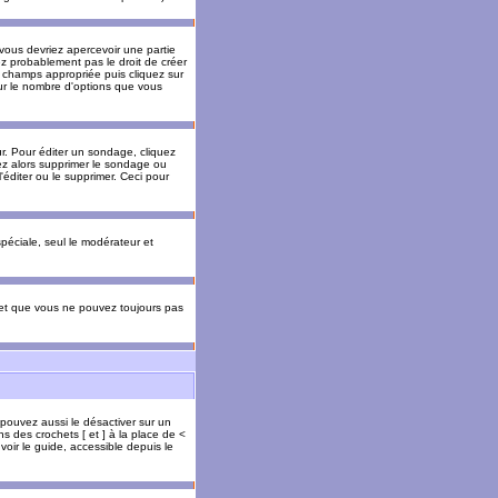
 vous devriez apercevoir une partie
ez probablement pas le droit de créer
 champs appropriée puis cliquez sur
our le nombre d'options que vous
. Pour éditer un sondage, cliquez
vez alors supprimer le sondage ou
'éditer ou le supprimer. Ceci pour
 spéciale, seul le modérateur et
s et que vous ne pouvez toujours pas
 pouvez aussi le désactiver sur un
s des crochets [ et ] à la place de <
voir le guide, accessible depuis le