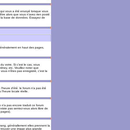
il qui vous a été envoyé lorsque vous
être alors que vous n'avez rien posté
 de la base de données. Essayez de
énéralement en haut des pages,
u votre. Si c'est le cas, vous
dney, etc. Veuillez noter que
vous n'êtes pas enregistré, c'est la
 l'heure d'été. le forum n'a pas été
l'heure locale réelle.
un n'a pas encore traduit ce forum
existe pas sentez-vous alors libre de
s pages).
 rang, générallement elles prennent la
e trouver une image plus grande