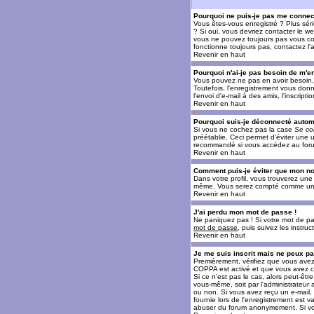
Pourquoi ne puis-je pas me connec
Vous êtes-vous enregistré ? Plus sér
? Si oui, vous devriez contacter le w
vous ne pouvez toujours pas vous conn
fonctionne toujours pas, contactez l'a
Revenir en haut
Pourquoi n'ai-je pas besoin de m'en
Vous pouvez ne pas en avoir besoin, 
Toutefois, l'enregistrement vous donn
l'envoi d'e-mail à des amis, l'inscrip
Revenir en haut
Pourquoi suis-je déconnecté auto
Si vous ne cochez pas la case
Se co
préétablie. Ceci permet d'éviter une 
recommandé si vous accédez au forum e
Revenir en haut
Comment puis-je éviter que mon nom 
Dans votre profil, vous trouverez un
même. Vous serez compté comme un uti
Revenir en haut
J'ai perdu mon mot de passe !
Ne paniquez pas ! Si votre mot de pass
mot de passe
, puis suivez les instr
Revenir en haut
Je me suis inscrit mais ne peux p
Premièrement, vérifiez que vous avez e
COPPA est activé et que vous avez cl
Si ce n'est pas le cas, alors peut-êt
vous-même, soit par l'administrateur
ou non. Si vous avez reçu un e-mail, s
fournie lors de l'enregistrement est va
abuser du forum anonymement. Si vous