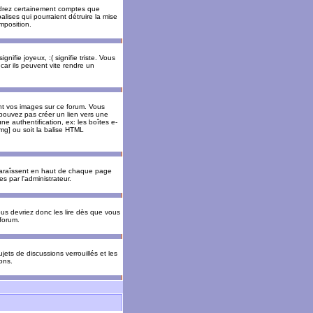
rendrez certainement comptes que
alises qui pourraient détruire la mise
mposition.
nifie joyeux, :( signifie triste. Vous
car ils peuvent vite rendre un
nt vos images sur ce forum. Vous
pouvez pas créer un lien vers une
e authentification, ex: les boîtes e-
img] ou soit la balise HTML
pparaîssent en haut de chaque page
 par l'administrateur.
us devriez donc les lire dès que vous
forum.
jets de discussions verrouillés et les
ons.