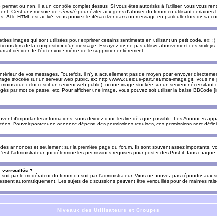
e permet ou non, il a un contrôle complet dessus. Si vous êtes autorisés à l'utiliser, vous vous 
nnent. C'est une mesure de
sécurité
pour éviter aux gens d'abuser du forum en utilisant certaines b
. Si le HTML est activé, vous pouvez le désactiver dans un message en particulier lors de sa co
es images qui sont utilisées pour exprimer certains sentiments en utilisant un petit code, ex: :) sig
ticons lors de la composition d'un message. Essayez de ne pas utiliser abusivement ces smileys, 
urrait décider de l'éditer voire même de le supprimer entièrement.
ntérieur de vos messages. Toutefois, il n'y a actuellement pas de moyen pour envoyer directeme
image stockée sur un serveur web public, ex: http://www.quelque-part.net/mon-image.gif. Vous ne 
 moins que celui-ci soit un serveur web public), ni une image stockée sur un serveur nécessitant un
égés par mot de passe, etc. Pour afficher une image, vous pouvez soit utiliser la balise BBCode [
uvent d'importantes informations, vous devriez donc les lire dès que possible. Les Annonces a
stées. Pouvoir poster une annonce dépend des permissions requises, ces permissions sont définies
des annonces et seulement sur la première page du forum. Ils sont souvent assez importants, vo
st l'administrateur qui détermine les permissions requises pour poster des Post-it dans chaque 
 verrouillés ?
s, soit par le modérateur du forum ou soit par l'administrateur. Vous ne pouvez pas répondre aux su
ssent automatiquement. Les sujets de discussions peuvent être verrouillés pour de maintes rais
Niveaux des Utilisateurs et Groupes