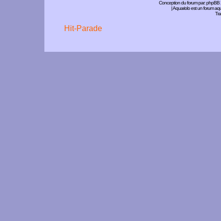
Conception du forum par:
phpBB
| Aquariolo est un forum a
Tra