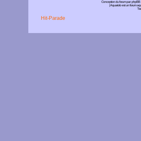
Conception du forum par:
phpBB
| Aquariolo est un forum a
Tra