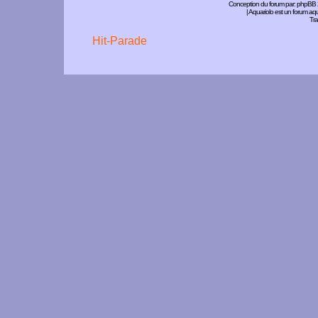
Conception du forum par:
phpBB
| Aquariolo est un forum a
Tra