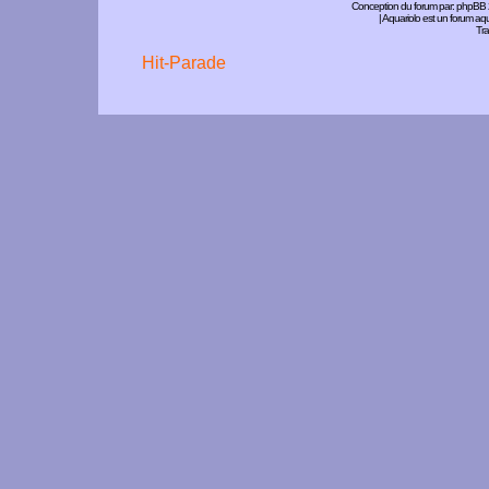
Conception du forum par:
phpBB
| Aquariolo est un forum a
Tra