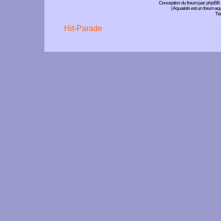
Conception du forum par:
phpBB
| Aquariolo est un forum a
Tra