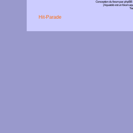
Conception du forum par:
phpBB
| Aquariolo est un forum a
Tra