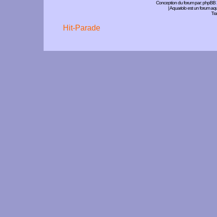
Conception du forum par:
phpBB
| Aquariolo est un forum a
Tra