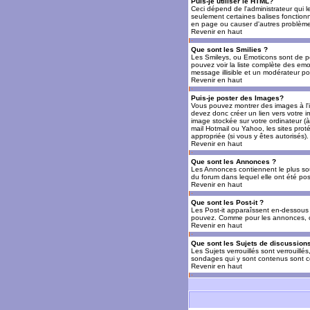
Puis-je utiliser le HTML?
Ceci dépend de l'administrateur qui l
seulement certaines balises fonctio
en page ou causer d'autres problèmes
Revenir en haut
Que sont les Smilies ?
Les Smileys, ou Emoticons sont de petit
pouvez voir la liste complète des emo
message illisible et un modérateur po
Revenir en haut
Puis-je poster des Images?
Vous pouvez montrer des images à l'i
devez donc créer un lien vers votre 
image stockée sur votre ordinateur (à
mail Hotmail ou Yahoo, les sites prot
appropriée (si vous y êtes autorisés).
Revenir en haut
Que sont les Annonces ?
Les Annonces contiennent le plus so
du forum dans lequel elle ont été po
Revenir en haut
Que sont les Post-it ?
Les Post-it apparaîssent en-dessous 
pouvez. Comme pour les annonces, c'e
Revenir en haut
Que sont les Sujets de discussions
Les Sujets verrouillés sont verrouillé
sondages qui y sont contenus sont ce
Revenir en haut