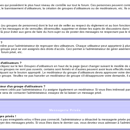
es qui possèdent le plus haut niveau de contrôle sur tout le forum. Ces personnes peuvent contrô
, le bannissement d'utilisateurs, la création de groupes d'utilisateurs ou de modérateurs, etc. Ils
ou groupes de personnes) dont le but est de veiller au respect du règlement et au bon fonctionn
r les messages et de verrouiller, déverrouiller, supprimer et diviser les sujets de discussions dans
là pour éviter aux gens de faire du
hors-sujet
ou de poster des messages ne respectant pas le r
 ?
ière pour l'administrateur de regrouper des utilisateurs. Chaque utilisateur peut appartenir à plus
groupe peut se voir assignés des droits d'accès. Ceci permet à l'administrateur de gérer aisémen
forum privé, etc.
d'utilisateurs ?
cliquez sur le lien
Groupes d'utilisateurs
en haut de la page (peut changer suivant le modèle de d
 les groupes ne sont pas
ouverts
, certains sont
fermés
et d'autres peuvent avoir leurs effectifs invi
iquant sur le bouton approprié. Le modérateur du groupe d'utilisateurs devra approuver votre de
le groupe. Veuillez ne pas harceler un modérateur de groupe s'il désapprouvre votre demande, il a
eur d'un groupe d'utilisateurs ?
llement créés par l'administrateur, il y assigne également un modérateur. Si vous êtes intéressé pa
ire sera de contacter l'administrateur, essayez de lui laisser un message privé.
Messagerie Privée
es privés !
êtes pas enregistrés et/ou n'êtes pas connecté, l'administrateur a désactivé la messagerie privée po
yer des messages privés. Si vous êtes dans le dernier cas, vous devriez vous adresser à l'adminis