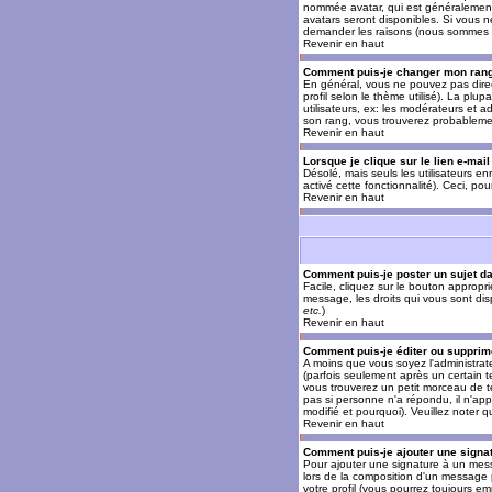
nommée avatar, qui est généralement u
avatars seront disponibles. Si vous n
demander les raisons (nous sommes s
Revenir en haut
Comment puis-je changer mon ran
En général, vous ne pouvez pas direct
profil selon le thème utilisé). La pl
utilisateurs, ex: les modérateurs et a
son rang, vous trouverez probableme
Revenir en haut
Lorsque je clique sur le lien e-mai
Désolé, mais seuls les utilisateurs en
activé cette fonctionnalité). Ceci, pou
Revenir en haut
Comment puis-je poster un sujet d
Facile, cliquez sur le bouton appropr
message, les droits qui vous sont disp
etc.
)
Revenir en haut
Comment puis-je éditer ou suppri
A moins que vous soyez l'administra
(parfois seulement après un certain t
vous trouverez un petit morceau de te
pas si personne n'a répondu, il n'app
modifié et pourquoi). Veuillez noter
Revenir en haut
Comment puis-je ajouter une sign
Pour ajouter une signature à un mess
lors de la composition d'un message 
votre profil (vous pourrez toujours e