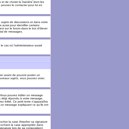
 et de choisir la manière dont les
s pouvez le contacter pour lui en
s sujets de discussions et dans votre
 aussi pour identifier certains
ent sur le forum dans le but d'élever
otal de messages.
le cas où l'administrateur aurait
trer avant de pouvoir poster un
veaux sujets, vous pouvez voter,
. Vous pouvez éditer un message
 déjà répondu à votre message,
z édité. Ce petit texte n'apparaîtra
r un message expliquant ce qu'ils ont
cocher la case
Attacher sa signature
 cochant la case appropriée dans
ignature lors de sa composition).