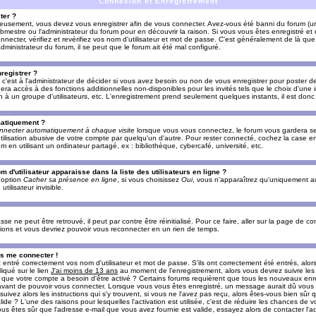
Connexion et Enregistrement
ter ?
ieusement, vous devez vous enregistrer afin de vous connecter. Avez-vous été banni du forum (un 
ebmestre ou l'administrateur du forum pour en découvrir la raison. Si vous vous êtes enregistré e
ecter, vérifiez et revérifiez vos nom d'utilisateur et mot de passe. C'est généralement de là que 
dministrateur du forum, il se peut que le forum ait été mal configuré.
registrer ?
c'est à l'administrateur de décider si vous avez besoin ou non de vous enregistrer pour poster d
era accès à des fonctions additionnelles non-disponibles pour les invités tels que le choix d'une
tion à un groupe d'utilisateurs, etc. L'enregistrement prend seulement quelques instants, il est do
matiquement ?
nnecter automatiquement à chaque visite
lorsque vous vous connectez, le forum vous gardera s
utilisation abusive de votre compte par quelqu'un d'autre. Pour rester connecté, cochez la case e
n utilisant un ordinateur partagé, ex : bibliothèque, cybercafé, université, etc.
d'utilisateur apparaisse dans la liste des utilisateurs en ligne ?
e option
Cacher sa présence en ligne
, si vous choisissez
Oui
, vous n'apparaîtrez qu'uniquement a
lisateur invisible.
e ne peut être retrouvé, il peut par contre être réinitialisé. Pour ce faire, aller sur la page de c
uctions et vous devriez pouvoir vous reconnecter en un rien de temps.
as me connecter !
ntré correctement vos nom d'utilisateur et mot de passe. S'ils ont correctement été entrés, alors i
iqué sur le lien
J'ai moins de 13 ans
au moment de l'enregistrement, alors vous devrez suivre les
re que votre compte a besoin d'être activé ? Certains forums requièrent que tous les nouveaux enre
 avant de pouvoir vous connecter. Lorsque vous vous êtes enregistré, un message aurait dû vous ap
uivez alors les instructions qui s'y trouvent, si vous ne l'avez pas reçu, alors êtes-vous bien sûr
lide ? L'une des raisons pour lesquelles l'activation est utilisée, c'est de réduire les chances de v
 êtes sûr que l'adresse e-mail que vous avez fournie est valide, essayez alors de contacter l'ad