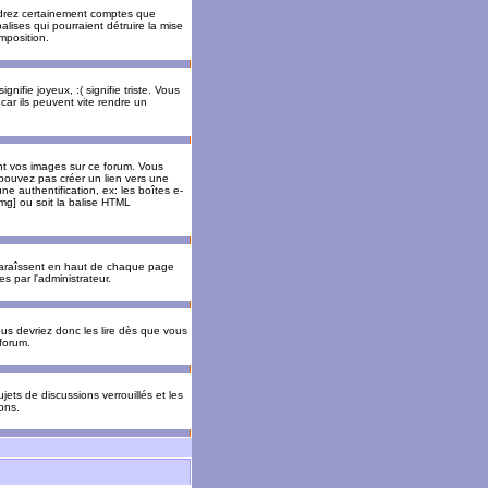
rendrez certainement comptes que
alises qui pourraient détruire la mise
mposition.
nifie joyeux, :( signifie triste. Vous
car ils peuvent vite rendre un
nt vos images sur ce forum. Vous
pouvez pas créer un lien vers une
e authentification, ex: les boîtes e-
img] ou soit la balise HTML
pparaîssent en haut de chaque page
 par l'administrateur.
us devriez donc les lire dès que vous
forum.
jets de discussions verrouillés et les
ons.