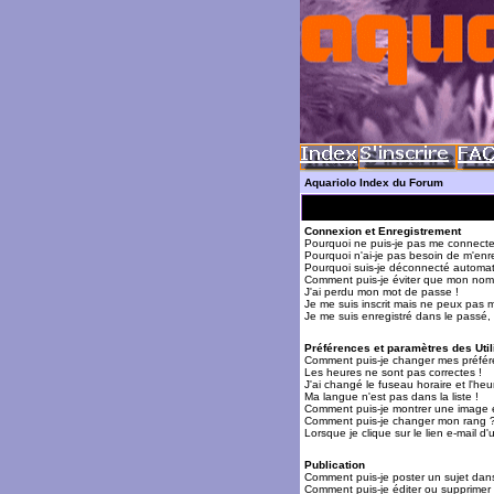
Aquariolo Index du Forum
Connexion et Enregistrement
Pourquoi ne puis-je pas me connecte
Pourquoi n'ai-je pas besoin de m'enre
Pourquoi suis-je déconnecté automa
Comment puis-je éviter que mon nom d'
J'ai perdu mon mot de passe !
Je me suis inscrit mais ne peux pas 
Je me suis enregistré dans le passé,
Préférences et paramètres des Util
Comment puis-je changer mes préfér
Les heures ne sont pas correctes !
J'ai changé le fuseau horaire et l'heur
Ma langue n'est pas dans la liste !
Comment puis-je montrer une image 
Comment puis-je changer mon rang 
Lorsque je clique sur le lien e-mail 
Publication
Comment puis-je poster un sujet dan
Comment puis-je éditer ou supprime