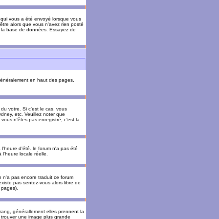
il qui vous a été envoyé lorsque vous
être alors que vous n'avez rien posté
 de la base de données. Essayez de
énéralement en haut des pages,
u votre. Si c'est le cas, vous
dney, etc. Veuillez noter que
vous n'êtes pas enregistré, c'est la
 l'heure d'été. le forum n'a pas été
l'heure locale réelle.
un n'a pas encore traduit ce forum
existe pas sentez-vous alors libre de
s pages).
 rang, générallement elles prennent la
e trouver une image plus grande