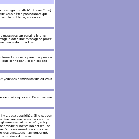
message est affiché si vous l'êtes)
t que vous n'êtes pas banni et que
vient le problème, si cela ne
es messages sur certains forums.
 image avatar, une messagerie privée,
nc recommandé de le faire.
eulement connecté pour une période
n vous connectant, ceci n'est pas
ux yeux des administrateurs ou vous-
onnexion et cliquez sur
J'ai oublié mon
l y a deux possibilités. Si le support
 instructions que vous avez reçues.
gistrements soient activés, soit par
prendre si l'activation est requise
 que l'adresse e-mail que vous avez
oir des utilisateurs malintentionnés
ministrateur du forum.