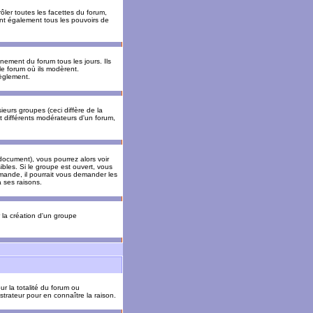
ler toutes les facettes du forum,
 ont également tous les pouvoirs de
ement du forum tous les jours. Ils
 le forum où ils modèrent.
èglement.
ieurs groupes (ceci diffère de la
t différents modérateurs d'un forum,
ocument), vous pourrez alors voir
sibles. Si le groupe est ouvert, vous
mande, il pourrait vous demander les
 ses raisons.
r la création d'un groupe
ur la totalité du forum ou
trateur pour en connaître la raison.