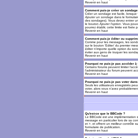
Revenir en haut
Comment puis-je créer un sondage
Créer un sondage est facile, lorsque 
Ajouter un sondage
dans le formulai
des sondages). Vous devez entrer un 
le bouton
Ajouter l'option
. Vous pouve
pourrez établir, cette limite est fixée 
Revenir en haut
Comment puis-je éditer ou supprim
Comme pour les messages, les sondag
sur le bouton 'Editer' du premier mes
éditer n'importe quelle option du son
éviter aux gens de truquer les sonda
Revenir en haut
Pourquoi ne puis-je pas accéder à
Certains forums peuvent limiter l'accè
l'administrateur du forum peuvent acc
Revenir en haut
Pourquoi ne puis-je pas voter dan
Seuls les utilisateurs enregistrés pe
voter, alors vous n'avez probablement
Revenir en haut
Qu'est-ce que le BBCode ?
Le BBCode est une implémentation spé
message en particulier lors de sa com
et >, et offrent un meilleur contrôle 
formulaire de publication.
Revenir en haut