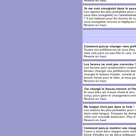
Revenir en haut
Je me suis enregistré dans le pas
Les raisons les plus probables pour c
vous êtes enregistré) ou l'administra
? Il est habituel pour les forums de 
vous enregistrer encore et impliquez
Revenir en haut
Comment puis-je changer mes préf
Toutes vos préférences (si vous êtes 
mais cela peut ne pas être le cas). 
Revenir en haut
Les heures ne sont pas correctes !
Les heures sont certainement correcte
devriez changer vos préférences dans 
changer le fuseau horaire, comme la p
bonne heure pour le faire, si vous pa
Revenir en haut
J'ai changé le fuseau horaire et l'h
Si vous êtes sûr d'avoir choisi le bon
conçu pour gérer le changement entre l
Revenir en haut
Ma langue n'est pas dans la liste !
Les raisons les plus probables pour c
dans votre langue. Essayez de demande
créer une nouvelle traduction. Plus d
Revenir en haut
Comment puis-je montrer une image
Il peut y avoir deux images sous votr
forme d'étoiles ou de blocs indiquan