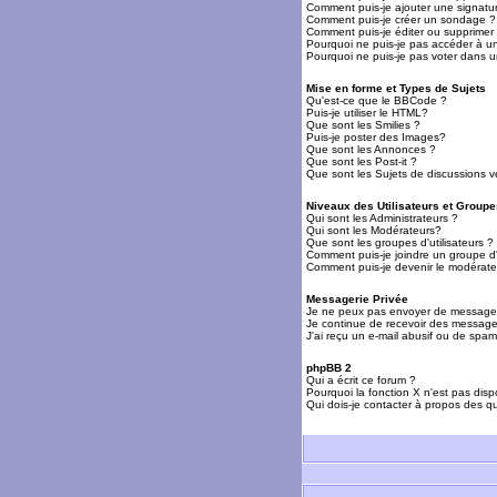
Comment puis-je ajouter une signat
Comment puis-je créer un sondage ?
Comment puis-je éditer ou supprime
Pourquoi ne puis-je pas accéder à u
Pourquoi ne puis-je pas voter dans 
Mise en forme et Types de Sujets
Qu'est-ce que le BBCode ?
Puis-je utiliser le HTML?
Que sont les Smilies ?
Puis-je poster des Images?
Que sont les Annonces ?
Que sont les Post-it ?
Que sont les Sujets de discussions ve
Niveaux des Utilisateurs et Groupe
Qui sont les Administrateurs ?
Qui sont les Modérateurs?
Que sont les groupes d'utilisateurs ?
Comment puis-je joindre un groupe d'u
Comment puis-je devenir le modérateu
Messagerie Privée
Je ne peux pas envoyer de messages
Je continue de recevoir des messages
J'ai reçu un e-mail abusif ou de spa
phpBB 2
Qui a écrit ce forum ?
Pourquoi la fonction X n'est pas disp
Qui dois-je contacter à propos des qu