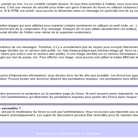
e permet ou non, il a un contrôle complet dessus. Si vous êtes autorisés à l'utiliser, vous vous 
nnent. C'est une mesure de
sécurité
pour éviter aux gens d'abuser du forum en utilisant certaines b
. Si le HTML est activé, vous pouvez le désactiver dans un message en particulier lors de sa co
es images qui sont utilisées pour exprimer certains sentiments en utilisant un petit code, ex: :) sig
ticons lors de la composition d'un message. Essayez de ne pas utiliser abusivement ces smileys, 
urrait décider de l'éditer voire même de le supprimer entièrement.
ntérieur de vos messages. Toutefois, il n'y a actuellement pas de moyen pour envoyer directeme
image stockée sur un serveur web public, ex: http://www.quelque-part.net/mon-image.gif. Vous ne 
 moins que celui-ci soit un serveur web public), ni une image stockée sur un serveur nécessitant un
égés par mot de passe, etc. Pour afficher une image, vous pouvez soit utiliser la balise BBCode [
uvent d'importantes informations, vous devriez donc les lire dès que possible. Les Annonces a
stées. Pouvoir poster une annonce dépend des permissions requises, ces permissions sont définies
des annonces et seulement sur la première page du forum. Ils sont souvent assez importants, vo
st l'administrateur qui détermine les permissions requises pour poster des Post-it dans chaque 
 verrouillés ?
s, soit par le modérateur du forum ou soit par l'administrateur. Vous ne pouvez pas répondre aux su
ssent automatiquement. Les sujets de discussions peuvent être verrouillés pour de maintes rais
Niveaux des Utilisateurs et Groupes