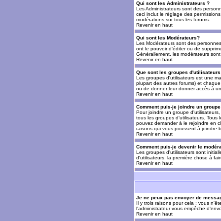
Qui sont les Administrateurs ?
Les Administrateurs sont des personn
ceci inclut le réglage des permissions
modérations sur tous les forums.
Revenir en haut
Qui sont les Modérateurs?
Les Modérateurs sont des personnes (
ont le pouvoir d'éditer ou de supprime
Générallement, les modérateurs sont 
Revenir en haut
Que sont les groupes d'utilisateurs
Les groupes d'utilisateurs est une man
plupart des autres forums) et chaque 
ou de donner leur donner accès à un 
Revenir en haut
Comment puis-je joindre un groupe 
Pour joindre un groupe d'utilisateurs, 
tous les groupes d'utilisateurs. Tous
pouvez demander à le rejoindre en cl
raisons qui vous poussent à joindre 
Revenir en haut
Comment puis-je devenir le modérat
Les groupes d'utilisateurs sont initia
d'utilisateurs, la première chose à fa
Revenir en haut
Je ne peux pas envoyer de messag
Il y trois raisons pour cela : vous n'
l'administrateur vous empêche d'envo
Revenir en haut