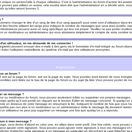
nique ou personnelle à chaque utilisateur. C'est à l'administrateur du forum d'activer les avatars
e pouvez pas utilisez un avatar, cela voudra alors dire que l'administrateur en a décidé ainsi, vou
ûr qu'elles seront bonnes !).
g ?
ement changer le titre d'un rang (le titre d'un rang apparaît sous votre nom d'utilisateur dans le
upart des forums utilisent les rangs pour indiquer le nombre de messages que vous avez postés, mais
dministrateurs peuvent avoir un rang spécifique qui leur est propre. Veuillez ne pas poster inutilem
nt un modérateur ou administrateur qui vous abaissera simplement le compte de votre nombre t
l d'un utilisateur, on me demande de me connecter !
registrés peuvent envoyer des e-mails à des gens via le formulaire d'e-mail intégré au forum (dans 
r éviter l'utilisation malveillante du système d'e-mail par des utilisateurs anonymes.
Publication
ans un forum ?
ié soit sur la page du forum, soit sur la page du sujet. Vous pourriez avoir besoin de vous enregis
onibles sont listés sur le bas de la page du forum ou du sujet (la liste
Vous pouvez poster de nou
mer un message ?
teur ou modérateur du forum, vous pouvez seulement éditer ou supprimer vos propres messages
emps après qu'il soit posté) en cliquant sur le bouton
Editer
du message concerné. Si quelqu'un a
xte en dessous de votre message en retournant le lire, indiquant le nombre de fois que vous l'ave
araîtra pas non plus si un modérateur ou un administrateur édite le message (ils devraient laisse
 qu'un utilisateur ne peut pas supprimer un message une fois que quelqu'un y a répondu.
ature à mon message ?
age, vous devez d'abord en créer une, en allant dans votre profil. Une fois créée, vous pouvez 
pour ajouter votre signature. Vous pouvez aussi ajouter votre signature à tous vos messages en
mpêcher d'attacher votre signature à un message en particulier en décochant la case Attacher sa s