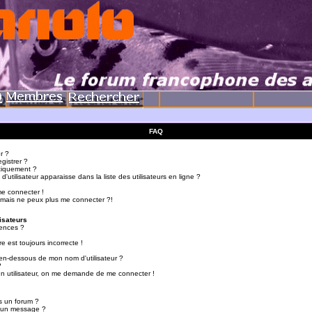
FAQ
r ?
gistrer ?
tiquement ?
utilisateur apparaisse dans la liste des utilisateurs en ligne ?
me connecter !
 mais ne peux plus me connecter ?!
isateurs
ences ?
e est toujours incorrecte !
en-dessous de mon nom d'utilisateur ?
?
d'un utilisateur, on me demande de me connecter !
s un forum ?
r un message ?