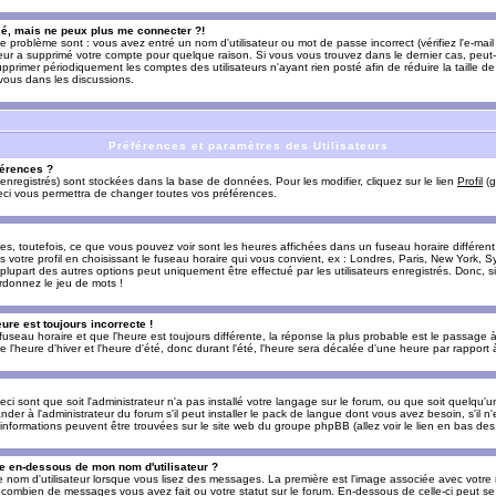
sé, mais ne peux plus me connecter ?!
e problème sont : vous avez entré un nom d'utilisateur ou mot de passe incorrect (vérifiez l'e-ma
teur a supprimé votre compte pour quelque raison. Si vous vous trouvez dans le dernier cas, peut-
supprimer périodiquement les comptes des utilisateurs n'ayant rien posté afin de réduire la taille
-vous dans les discussions.
Préférences et paramètres des Utilisateurs
érences ?
enregistrés) sont stockées dans la base de données. Pour les modifier, cliquez sur le lien
Profil
(g
Ceci vous permettra de changer toutes vos préférences.
s, toutefois, ce que vous pouvez voir sont les heures affichées dans un fuseau horaire différent d
votre profil en choisissant le fuseau horaire qui vous convient, ex : Londres, Paris, New York, Sy
lupart des autres options peut uniquement être effectué par les utilisateurs enregistrés. Donc, si 
rdonnez le jeu de mots !
eure est toujours incorrecte !
 fuseau horaire et que l'heure est toujours différente, la réponse la plus probable est le passage à
'heure d'hiver et l'heure d'été, donc durant l'été, l'heure sera décalée d'une heure par rapport à 
eci sont que soit l'administrateur n'a pas installé votre langage sur le forum, ou que soit quelqu'
r à l'administrateur du forum s'il peut installer le pack de langue dont vous avez besoin, s'il n'
'informations peuvent être trouvées sur le site web du groupe phpBB (allez voir le lien en bas de
 en-dessous de mon nom d'utilisateur ?
e nom d'utilisateur lorsque vous lisez des messages. La première est l'image associée avec votre
t combien de messages vous avez fait ou votre statut sur le forum. En-dessous de celle-ci peut s