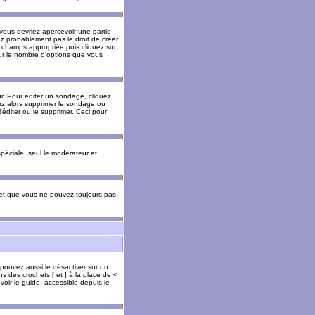
 vous devriez apercevoir une partie
ez probablement pas le droit de créer
 champs appropriée puis cliquez sur
our le nombre d'options que vous
. Pour éditer un sondage, cliquez
vez alors supprimer le sondage ou
'éditer ou le supprimer. Ceci pour
 spéciale, seul le modérateur et
s et que vous ne pouvez toujours pas
 pouvez aussi le désactiver sur un
s des crochets [ et ] à la place de <
voir le guide, accessible depuis le