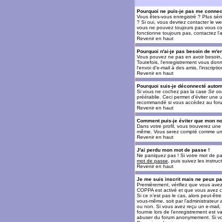
Pourquoi ne puis-je pas me connec
Vous êtes-vous enregistré ? Plus sér
? Si oui, vous devriez contacter le w
vous ne pouvez toujours pas vous conn
fonctionne toujours pas, contactez l'a
Revenir en haut
Pourquoi n'ai-je pas besoin de m'en
Vous pouvez ne pas en avoir besoin, 
Toutefois, l'enregistrement vous donn
l'envoi d'e-mail à des amis, l'inscrip
Revenir en haut
Pourquoi suis-je déconnecté auto
Si vous ne cochez pas la case
Se co
préétablie. Ceci permet d'éviter une 
recommandé si vous accédez au forum e
Revenir en haut
Comment puis-je éviter que mon nom 
Dans votre profil, vous trouverez un
même. Vous serez compté comme un uti
Revenir en haut
J'ai perdu mon mot de passe !
Ne paniquez pas ! Si votre mot de pass
mot de passe
, puis suivez les instr
Revenir en haut
Je me suis inscrit mais ne peux p
Premièrement, vérifiez que vous avez e
COPPA est activé et que vous avez cl
Si ce n'est pas le cas, alors peut-êt
vous-même, soit par l'administrateur
ou non. Si vous avez reçu un e-mail, s
fournie lors de l'enregistrement est va
abuser du forum anonymement. Si vous