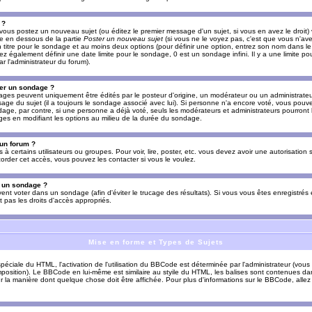
 ?
vous postez un nouveau sujet (ou éditez le premier message d'un sujet, si vous en avez le droit)
re en dessous de la partie
Poster un nouveau sujet
(si vous ne le voyez pas, c'est que vous n'av
titre pour le sondage et au moins deux options (pour définir une option, entrez son nom dans le
z également définir une date limite pour le sondage, 0 est un sondage infini. Il y a une limite p
par l'administrateur du forum).
er un sondage ?
es peuvent uniquement être édités par le posteur d'origine, un modérateur ou un administrateur
sage du sujet (il a toujours le sondage associé avec lui). Si personne n'a encore voté, vous pou
dage, par contre, si une personne a déjà voté, seuls les modérateurs et administrateurs pourront l
ges en modifiant les options au milieu de la durée du sondage.
 un forum ?
s à certains utilisateurs ou groupes. Pour voir, lire, poster, etc. vous devez avoir une autorisation
order cet accès, vous pouvez les contacter si vous le voulez.
s un sondage ?
uvent voter dans un sondage (afin d'éviter le trucage des résultats). Si vous vous êtes enregistré
 pas les droits d'accès appropriés.
Mise en forme et Types de Sujets
ciale du HTML, l'activation de l'utilisation du BBCode est déterminée par l'administrateur (vous
position). Le BBCode en lui-même est similaire au styile du HTML, les balises sont contenues dan
sur la manière dont quelque chose doit être affichée. Pour plus d'informations sur le BBCode, allez 