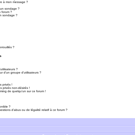
ure à mon message ?
r un sondage ?
n forum ?
un sondage ?
rrouillés ?
s
tilisateurs ?
r d'un groupe d'utilisateurs ?
 privés !
 privés non-désirés !
mming de quelqu'un sur ce forum !
onible ?
estions d'abus ou de légalité relatif à ce forum ?