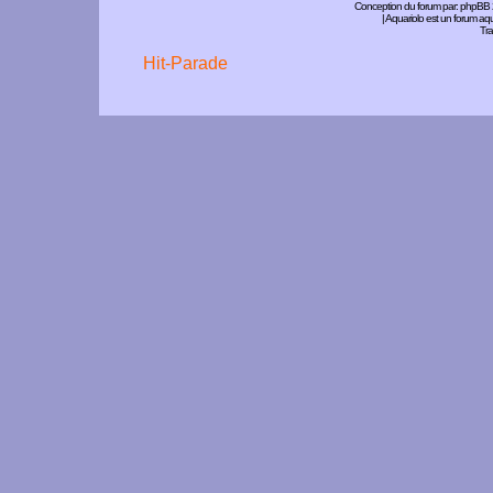
Conception du forum par:
phpBB
| Aquariolo est un forum a
Tra