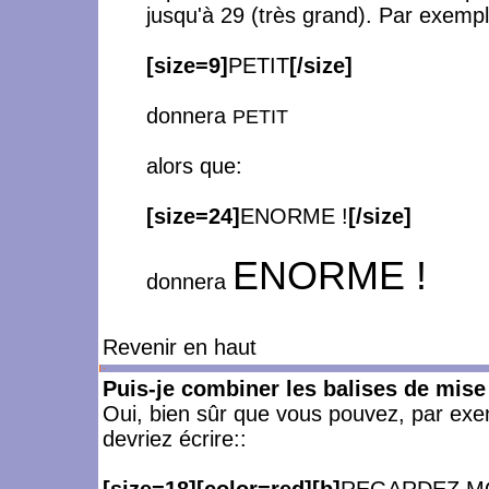
jusqu'à 29 (très grand). Par exempl
[size=9]
PETIT
[/size]
donnera
PETIT
alors que:
[size=24]
ENORME !
[/size]
ENORME !
donnera
Revenir en haut
Puis-je combiner les balises de mise
Oui, bien sûr que vous pouvez, par exemp
devriez écrire::