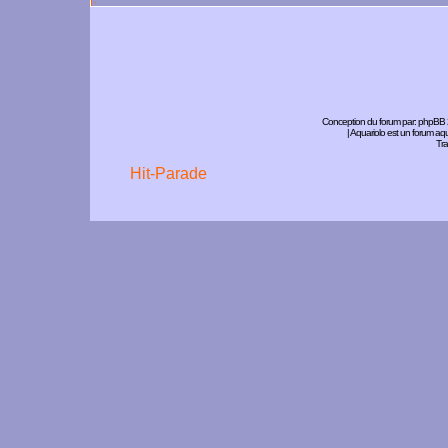
Conception du forum par:
phpBB
| Aquariolo est un forum a
Tra