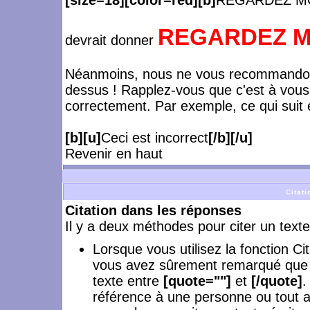
[size=18][color=red][b]
REGARDEZ MO
REGARDEZ MO
devrait donner
Néanmoins, nous ne vous recommandons
dessus ! Rapplez-vous que c'est à vous
correctement. Par exemple, ce qui suit e
[b][u]
Ceci est incorrect
[/b][/u]
Revenir en haut
Citati
Citation dans les réponses
Il y a deux méthodes pour citer un text
Lorsque vous utilisez la fonction C
vous avez sûrement remarqué que le
texte entre
[quote=""]
et
[/quote]
.
référence à une personne ou tout a