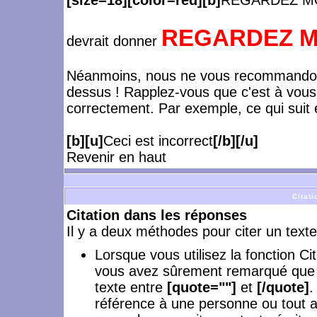
[size=18][color=red][b]
REGARDEZ MO
REGARDEZ MO
devrait donner
Néanmoins, nous ne vous recommandons
dessus ! Rapplez-vous que c'est à vous
correctement. Par exemple, ce qui suit e
[b][u]
Ceci est incorrect
[/b][/u]
Revenir en haut
Citati
Citation dans les réponses
Il y a deux méthodes pour citer un text
Lorsque vous utilisez la fonction C
vous avez sûrement remarqué que le
texte entre
[quote=""]
et
[/quote]
.
référence à une personne ou tout a