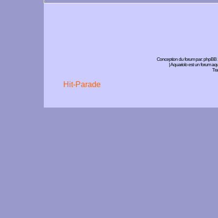
Conception du forum par:
phpBB
| Aquariolo est un forum a
Tra