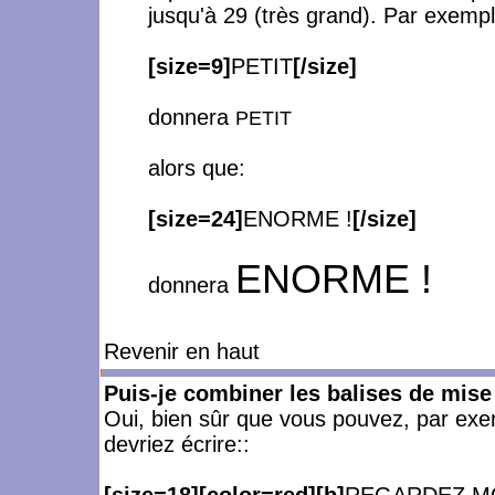
jusqu'à 29 (très grand). Par exempl
[size=9]
PETIT
[/size]
donnera
PETIT
alors que:
[size=24]
ENORME !
[/size]
ENORME !
donnera
Revenir en haut
Puis-je combiner les balises de mise
Oui, bien sûr que vous pouvez, par exemp
devriez écrire::