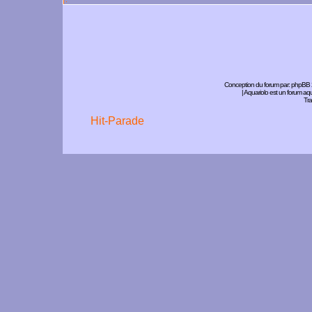
Conception du forum par:
phpBB
| Aquariolo est un forum a
Tra