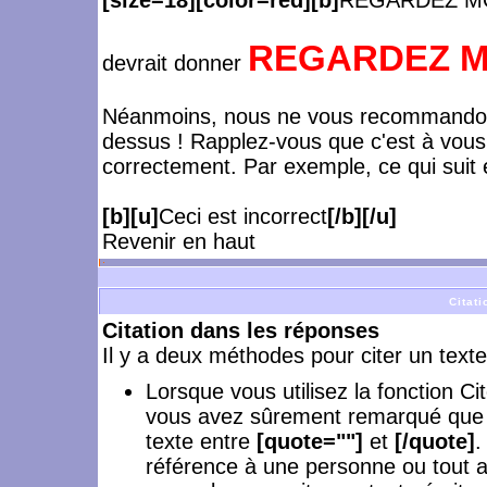
[size=18][color=red][b]
REGARDEZ MO
REGARDEZ MO
devrait donner
Néanmoins, nous ne vous recommandons
dessus ! Rapplez-vous que c'est à vous
correctement. Par exemple, ce qui suit e
[b][u]
Ceci est incorrect
[/b][/u]
Revenir en haut
Citati
Citation dans les réponses
Il y a deux méthodes pour citer un text
Lorsque vous utilisez la fonction C
vous avez sûrement remarqué que le
texte entre
[quote=""]
et
[/quote]
.
référence à une personne ou tout a