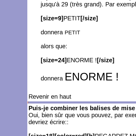
jusqu'à 29 (très grand). Par exempl
[size=9]
PETIT
[/size]
donnera
PETIT
alors que:
[size=24]
ENORME !
[/size]
ENORME !
donnera
Revenir en haut
Puis-je combiner les balises de mise
Oui, bien sûr que vous pouvez, par exemp
devriez écrire::